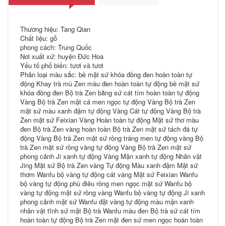
Thương hiệu: Tang Qian
Chất liệu: gỗ
phong cách: Trung Quốc
Nơi xuất xứ: huyện Đức Hoa
Yếu tố phổ biến: tươi và tươi
Phân loại màu sắc: bề mặt sứ khóa đồng đen hoàn toàn tự
động Khay trà mù Zen màu đen hoàn toàn tự động bề mặt sứ
khóa đồng đen Bộ trà Zen bằng sứ cát tím hoàn toàn tự động
Vàng Bộ trà Zen mặt cá men ngọc tự động Vàng Bộ trà Zen
mặt sứ màu xanh đậm tự động Vàng Cát tự động Vàng Bộ trà
Zen mặt sứ Feixian Vàng Hoàn toàn tự động Mặt sứ thơ màu
đen Bộ trà Zen vàng hoàn toàn Bộ trà Zen mặt sứ tách đá tự
động Vàng Bộ trà Zen mặt sứ rồng tráng men tự động vàng Bộ
trà Zen mặt sứ rồng vàng tự động Vàng Bộ trà Zen mặt sứ
phong cảnh Ji xanh tự động Vàng Mận xanh tự động Nhân vật
Jing Mặt sứ Bộ trà Zen vàng Tự động Màu xanh đậm Mặt sứ
thơm Wanfu bộ vàng tự động cát vàng Mặt sứ Feixian Wanfu
bộ vàng tự động phù điêu rồng men ngọc mặt sứ Wanfu bộ
vàng tự động mặt sứ rồng vàng Wanfu bộ vàng tự động Ji xanh
phong cảnh mặt sứ Wanfu đặt vàng tự động màu mận xanh
nhân vật tĩnh sứ mặt Bộ trà Wanfu màu đen Bộ trà sứ cát tím
hoàn toàn tự động Bộ trà Zen mặt đen sứ men ngọc hoàn toàn