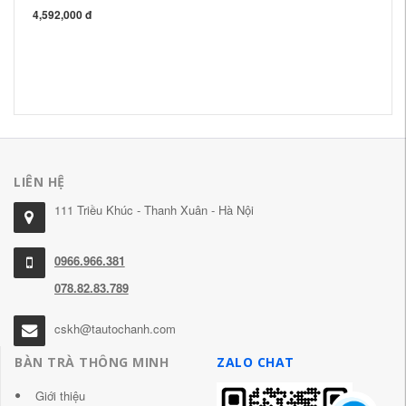
4,592,000 đ
Án
Bắ
ba
2,
LIÊN HỆ
111 Triều Khúc - Thanh Xuân - Hà Nội
0966.966.381
078.82.83.789
cskh@tautochanh.com
BÀN TRÀ THÔNG MINH
ZALO CHAT
Giới thiệu