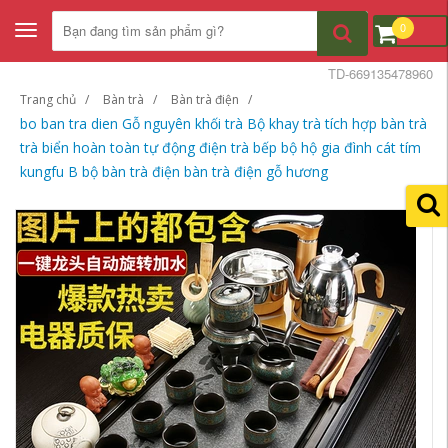
0
Toggle
navigation
TD-669135478960
Trang chủ
Bàn trà
Bàn trà điện
bo ban tra dien Gỗ nguyên khối trà Bộ khay trà tích hợp bàn trà
trà biển hoàn toàn tự động điện trà bếp bộ hộ gia đình cát tím
kungfu B bộ bàn trà điện bàn trà điện gỗ hương