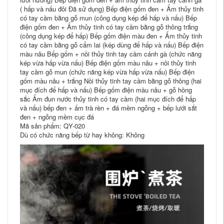
( hấp và nấu đôi Đã sử dụng) Bếp điện gốm đen + Ấm thủy tinh
có tay cầm bằng gỗ mun (công dụng kép để hấp và nấu) Bếp
điện gốm đen + Ấm thủy tinh có tay cầm bằng gỗ thông trắng
(công dụng kép để hấp) Bếp gốm điện màu đen + Ấm thủy tinh
có tay cầm bằng gỗ cẩm lai (kép dùng để hấp và nấu) Bếp điện
màu nâu Bếp gốm + nồi thủy tinh tay cầm cánh gà (chức năng
kép vừa hấp vừa nấu) Bếp điện gốm màu nâu + nồi thủy tinh
tay cầm gỗ mun (chức năng kép vừa hấp vừa nấu) Bếp điện
gốm màu nâu + trắng Nồi thủy tinh tay cầm bằng gỗ thông (hai
mục đích để hấp và nấu) Bếp gốm điện màu nâu + gỗ hồng
sắc Ấm đun nước thủy tinh có tay cầm (hai mục đích để hấp
và nấu) bếp đen + ấm trà rèn + đá mềm ngỗng + bếp lưới sắt
đen + ngỗng mềm cục đá
Mã sản phẩm: QY-020
Dù có chức năng bếp từ hay không: Không