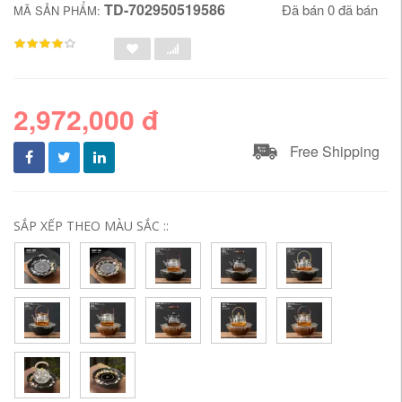
TD-702950519586
Đã bán 0 đã bán
MÃ SẢN PHẨM:
2,972,000 đ
Free Shipping
SẮP XẾP THEO MÀU SẮC ::