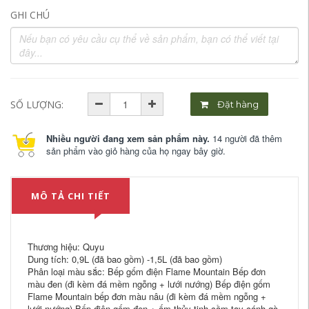
GHI CHÚ
SỐ LƯỢNG:
Đặt hàng
Nhiều người đang xem sản phẩm này.
14 người đã thêm
sản phẩm vào giỏ hàng của họ ngay bây giờ.
MÔ TẢ CHI TIẾT
Thương hiệu: Quyu
Dung tích: 0,9L (đã bao gồm) -1,5L (đã bao gồm)
Phân loại màu sắc: Bếp gốm điện Flame Mountain Bếp đơn
màu đen (đi kèm đá mềm ngỗng + lưới nướng) Bếp điện gốm
Flame Mountain bếp đơn màu nâu (đi kèm đá mềm ngỗng +
lưới nướng) Bếp điện gốm đen + ấm thủy tinh cầm tay cánh gà