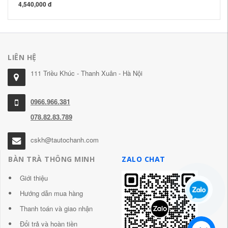
4,540,000 đ
4,
LIÊN HỆ
111 Triều Khúc - Thanh Xuân - Hà Nội
0966.966.381
078.82.83.789
cskh@tautochanh.com
BÀN TRÀ THÔNG MINH
ZALO CHAT
Giới thiệu
Hướng dẫn mua hàng
Thanh toán và giao nhận
Đổi trả và hoàn tiền