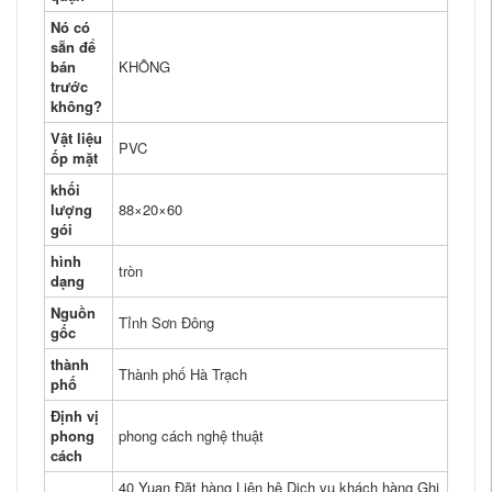
Nó có
sẵn để
bán
KHÔNG
trước
không?
Vật liệu
PVC
ốp mặt
khối
lượng
88×20×60
gói
hình
tròn
dạng
Nguồn
Tỉnh Sơn Đông
gốc
thành
Thành phố Hà Trạch
phố
Định vị
phong
phong cách nghệ thuật
cách
40 Yuan Đặt hàng Liên hệ Dịch vụ khách hàng Ghi