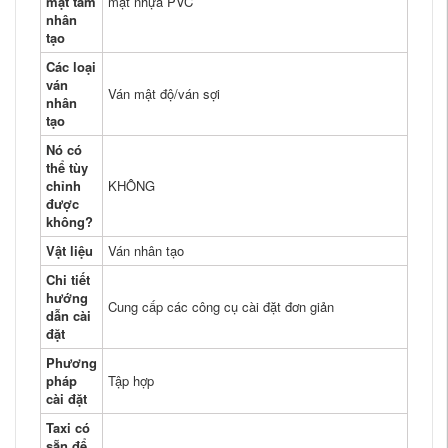
mặt tấm
mặt nhựa PVC
nhân
tạo
Các loại
ván
Ván mật độ/ván sợi
nhân
tạo
Nó có
thể tùy
chỉnh
KHÔNG
được
không?
Vật liệu
Ván nhân tạo
Chi tiết
hướng
Cung cấp các công cụ cài đặt đơn giản
dẫn cài
đặt
Phương
pháp
Tập hợp
cài đặt
Taxi có
sẵn để