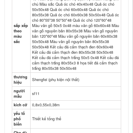
chú Màu sắc Quả óc chó 40x40x48 Quả óc chó
50x50x48 Quả óc chó 60x60x48 Quả óc chó
80x55x38 Quả óc chó 60x60x38 50x50x48 Quả óc
chó 80*55*38 50*50*48 Quả óc chó 120*60*48
sắp xếp
Màu vân gỗ 50x5 0x48 màu vân gỗ 60x60x48 Màu
theo
vân gỗ nguyên bản 80x55x38 Màu vân gỗ nguyên
màu
bản 120*60*48 Màu vân gỗ nguyên bản 60x60x38
sắc
50x50x48 Màu vân gỗ nguyên bản 80x55x38
50x50x48 Kết cấu đá cẩm thạch đen 60x60x48
Kết cấu đá cẩm thạch đen 80x55x38 50x50x48
Kết cấu đá cẩm thạch trắng 50x5 0x48 Kết cấu đá
cẩm thạch trắng 80x55x3 8 họa tiết đá cẩm thạch
trắng 80x55x38 50x50x48
thương
Shengfei (phụ kiện nội thất)
hiệu
người
sf11
mẫu
kích cỡ
0,8x0,55x0,38m
yếu tố
phổ
Thiết kế tổng thể
biến
Cho dù