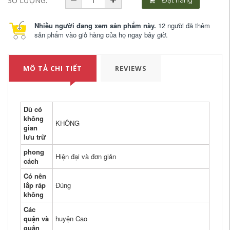
SỐ LƯỢNG:
Nhiều người đang xem sản phẩm này.
12 người đã thêm
sản phẩm vào giỏ hàng của họ ngay bây giờ.
MÔ TẢ CHI TIẾT
REVIEWS
Dù có
không
KHÔNG
gian
lưu trữ
phong
Hiện đại và đơn giản
cách
Có nên
lắp ráp
Đúng
không
Các
quận và
huyện Cao
quận