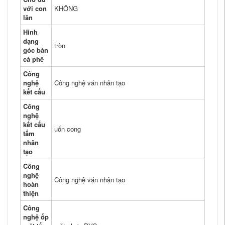
với con
KHÔNG
lăn
Hình
dạng
tròn
góc bàn
cà phê
Công
nghệ
Công nghệ ván nhân tạo
kết cấu
Công
nghệ
kết cấu
uốn cong
tấm
nhân
tạo
Công
nghệ
Công nghệ ván nhân tạo
hoàn
thiện
Công
nghệ ốp