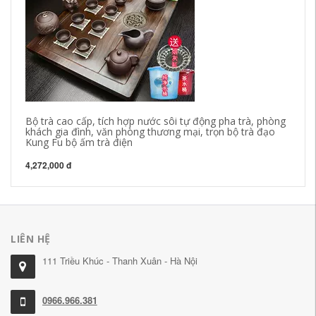
Bộ
gố
ng
4,
Bộ trà cao cấp, tích hợp nước sôi tự động pha trà, phòng
khách gia đình, văn phòng thương mại, trọn bộ trà đạo
Kung Fu bộ ấm trà điện
4,272,000 đ
LIÊN HỆ
111 Triều Khúc - Thanh Xuân - Hà Nội
0966.966.381