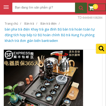
0
Toggle
navigation
TD-644946108284
Trang chủ
Bàn trà
Bàn trà điện
bàn pha trà điện Khay trà gia đình Bộ bàn trà hoàn toàn tự
động tích hợp bếp từ Bộ hoàn chỉnh Bộ trà Kung Fu phòng
khách trà đơn giản biển bantradien