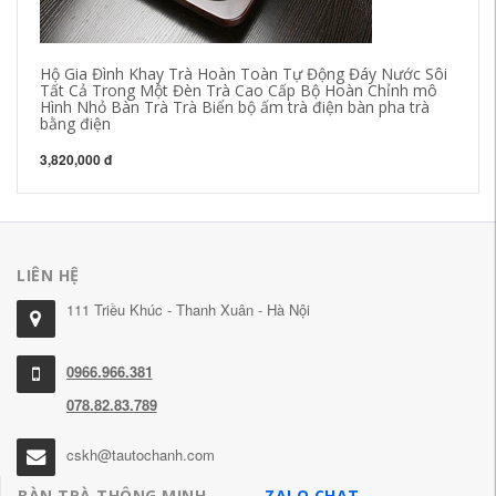
Hộ Gia Đình Khay Trà Hoàn Toàn Tự Động Đáy Nước Sôi
hư
Tất Cả Trong Một Đèn Trà Cao Cấp Bộ Hoàn Chỉnh mô
hư
Hình Nhỏ Bàn Trà Trà Biển bộ ấm trà điện bàn pha trà
ng
bằng điện
bà
3,820,000 đ
6,
LIÊN HỆ
111 Triều Khúc - Thanh Xuân - Hà Nội
0966.966.381
078.82.83.789
cskh@tautochanh.com
BÀN TRÀ THÔNG MINH
ZALO CHAT