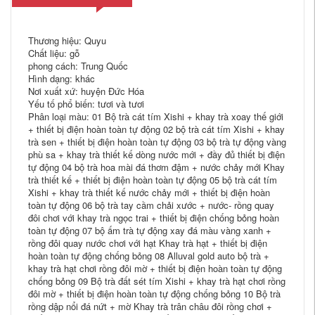
Thương hiệu: Quyu
Chất liệu: gỗ
phong cách: Trung Quốc
Hình dạng: khác
Nơi xuất xứ: huyện Đức Hóa
Yếu tố phổ biến: tươi và tươi
Phân loại màu: 01 Bộ trà cát tím Xishi + khay trà xoay thế giới
+ thiết bị điện hoàn toàn tự động 02 bộ trà cát tím Xishi + khay
trà sen + thiết bị điện hoàn toàn tự động 03 bộ trà tự động vàng
phù sa + khay trà thiết kế dòng nước mới + đầy đủ thiết bị điện
tự động 04 bộ trà hoa mài đá thơm đậm + nước chảy mới Khay
trà thiết kế + thiết bị điện hoàn toàn tự động 05 bộ trà cát tím
Xishi + khay trà thiết kế nước chảy mới + thiết bị điện hoàn
toàn tự động 06 bộ trà tay cầm chải xước + nước- rồng quay
đôi chơi với khay trà ngọc trai + thiết bị điện chống bỏng hoàn
toàn tự động 07 bộ ấm trà tự động xay đá màu vàng xanh +
rồng đôi quay nước chơi với hạt Khay trà hạt + thiết bị điện
hoàn toàn tự động chống bỏng 08 Alluval gold auto bộ trà +
khay trà hạt chơi rồng đôi mờ + thiết bị điện hoàn toàn tự động
chống bỏng 09 Bộ trà đất sét tím Xishi + khay trà hạt chơi rồng
đôi mờ + thiết bị điện hoàn toàn tự động chống bỏng 10 Bộ trà
rồng dập nổi đá nứt + mờ Khay trà trân châu đôi rồng chơi +