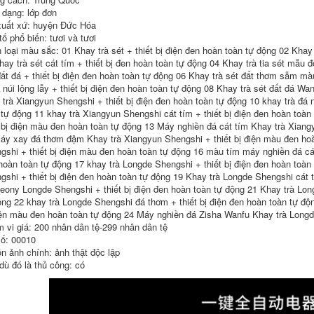
 dạng: lớp đơn
3,682,000
xuất xứ: huyện Đức Hóa
ố phổ biến: tươi và tươi
bàn pha trà điện
 loại màu sắc: 01 Khay trà sét + thiết bị điện đen hoàn toàn tự động 02 Khay 
Khay trà gia đình Bộ
hay trà sét cát tím + thiết bị đen hoàn toàn tự động 04 Khay trà tia sét mẫu đ
bàn trà hoàn toàn
đất đá + thiết bị điện đen hoàn toàn tự động 06 Khay trà sét đất thơm sẫm màu
tự động tích hợp
 núi lộng lẫy + thiết bị điện đen hoàn toàn tự động 08 Khay trà sét đất đá Wan
bếp từ Bộ hoàn
chỉnh Bộ trà Kung
 trà Xiangyun Shengshi + thiết bị điện đen hoàn toàn tự động 10 khay trà đá 
Fu phòng khách trà
 tự động 11 khay trà Xiangyun Shengshi cát tím + thiết bị điện đen hoàn toà
đơn giản biển
t bị điện màu đen hoàn toàn tự động 13 Máy nghiền đá cát tím Khay trà Xiang
bantradien
áy xay đá thơm đậm Khay trà Xiangyun Shengshi + thiết bị điện màu đen hoà
3,092,000
gshi + thiết bị điện màu đen hoàn toàn tự động 16 màu tím máy nghiền đá cá
hoàn toàn tự động 17 khay trà Longde Shengshi + thiết bị điện đen hoàn toàn
gshi + thiết bị điện đen hoàn toàn tự động 19 Khay trà Longde Shengshi cát 
Peony Longde Shengshi + thiết bị điện đen hoàn toàn tự động 21 Khay trà Long
ộng 22 khay trà Longde Shengshi đá thơm + thiết bị điện đen hoàn toàn tự đ
iện màu đen hoàn toàn tự động 24 Máy nghiền đá Zisha Wanfu Khay trà Longd
 vi giá: 200 nhân dân tệ-299 nhân dân tệ
ố: 00010
n ảnh chính: ảnh thật độc lập
dù đó là thủ công: có
Toàn bộ khay trà đá
Một bộ hoàn chỉnh
vàng đen tự nhiên
gồm các bộ trà
dành cho gia đình
hoàn toàn tự động