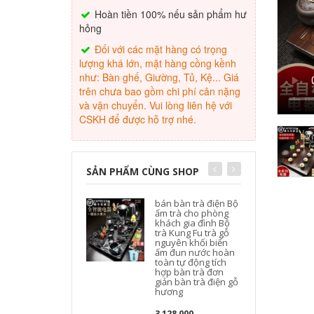
Hoàn tiền 100% nếu sản phẩm hư
hỏng
Đối với các mặt hàng có trọng
lượng khá lớn, mặt hàng cồng kềnh
như: Bàn ghế, Giường, Tủ, Kệ... Giá
trên chưa bao gồm chi phí cân nặng
và vận chuyển. Vui lòng liên hệ với
CSKH để được hỗ trợ nhé.
SẢN PHẨM CÙNG SHOP
bán bàn trà điện Bộ
ấm trà cho phòng
khách gia đình Bộ
trà Kung Fu trà gỗ
nguyên khối biển
ấm đun nước hoàn
t
toàn tự động tích
hợp bàn trà đơn
giản bàn trà điện gỗ
hương
3,128,000