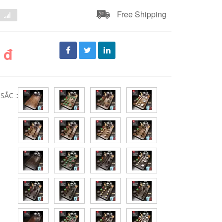
Free Shipping
 đ
ẮC ::