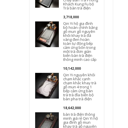
Chảy Bàn Trà Phòng
Khách Kung Fu bộ
Trà bàn trà điện
3,718,000
Qin Yi hộ gia đình
bộ hoàn chỉnh bằng
gỗ mun gỗ nguyên
khối khay trà đá
vàng đen hoàn
toàn tự động bếp
cảm ứng bốn trong
một trà đơn giản
biển bàn trà điện
thông minh cao cấp
10,142,000
Qin Yi nguyên khối
chạm khắc cạnh
chạm khắc khay trà
gỗ mun 4 trong 1
bếp cảm ứng bàn
trà trà đĩa biển bộ
bàn pha trà điện
18,642,000
bàn trà điện thông
minh giá rẻ Qin Yi hộ
gia đình gỗ mun
khay trà gỗ nguyên
t