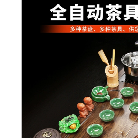
trà đơn giản biển
dành cho phòng
hoàn toàn tự động
khách gia đình và
hiết bị điện văn
văn phòng kung fu
phòng tích hợp bàn
vòi nước chảy khay
trà đá kung fu bàn
trà bằng gỗ nguyên
rà điện tử
khối bộ pha trà bàn
pha trà điện
3,108,000
4,182,000
Tự nhiên vàng đen
khay trà đá ánh
Khay trà, bàn trà,
sáng sang trọng
bộ trà Kung Fu lớn,
hiện đại đơn giản
bếp từ hoàn toàn tự
Trung Quốc phòng
động gia dụng,
khách bộ trà hoàn
phòng khách, bộ
toàn tự động điện
gốm sứ cát tím hoàn
bàn trà đá bếp điện
chỉnh đơn giản bán
bàn trà
bàn trà điện
3,172,000
3,722,000
Toàn bộ khay trà đá
ban tra dien Khay
vàng đen tự nhiên,
trà hộ gia đình kung
bộ trà Kung Fu hoàn
fu trà gốm sứ cát
toàn tự động, bàn
tím phòng khách
trà đá cảm ứng đơn
đơn giản hoàn toàn
giản gia dụng bộ
tự động cảm ứng
bàn pha trà điện
tích hợp bộ trà bàn
trà điện giá rẻ
4,066,000
3,682,000