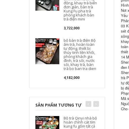
động, khay trà biển
Hình
đơn giản, bàn trà
Nơi 
Kung Fu pha trà
phòng khách bàn
Yếu t
trà điện mini
Phân
03 K
3,722,000
sét 
sông
bộ bàn trà điện Bộ
khay
ấm trà, hoàn toàn
toàn
tự động, thiết bị
thiế
thủy tinh liền khối,
phòng khách gia
14 M
đình, trà sôi, nước
Shen
sôi, khay trà, bàn
đen 
trà bo ban tra dien
Shen
trà 
4,182,000
tự đ
bị đ
Phạm
Mã s
Nguồ
SẢN PHẨM TƯƠNG TỰ
Cho 
Bộ trà Qinyi nhà bộ
hoàn chỉnh cát tím
kung fu gốm tất cả