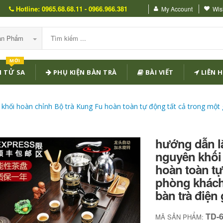
Hotline: 0965.68.68.11 - 0966.966.381
My Account
Wish
Sản Phẩm
MỚI
 TỬ SA
PHỤ KIỆN BÀN TRÀ
BÀI VIẾT
LIÊN H
n khối hoàn chỉnh Bộ trà Kung Fu hoàn toàn tự động tất cả trong mộ
hướng dẫn lắ
nguyên khối
hoàn toàn tự
phòng khách
bàn trà điện 
TD-
MÃ SẢN PHẨM: