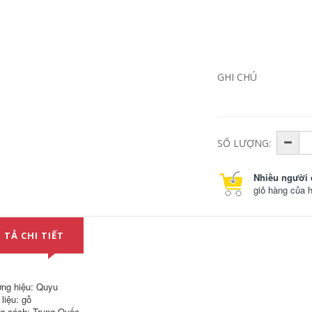
Một bộ hoàn chỉnh
baàn trà điện Kung
gồm các bộ trà
Fu trà bộ hộ gia
hoàn toàn tự động
đình hoàn toàn tự
dành cho phòng
động tích hợp khay
khách gia đình và
trà bộ hoàn chỉnh
văn phòng kung fu
ấm trà trà gốm biển
vòi nước chảy khay
trà uống phòng
GHI CHÚ
trà bằng gỗ nguyên
khách bàn trà ban
khối bộ pha trà bàn
tra dien
pha trà điện
2,884,000
4,182,000
Khay trà, bàn trà,
Bộ trà cho phòng
SỐ LƯỢNG:
bộ trà Kung Fu lớn,
khách gia đình Bộ
bếp từ hoàn toàn tự
trà Kung Fu hoàn
động gia dụng,
chỉnh đơn giản Khay
phòng khách, bộ
Nhiều người 
trà bằng gỗ nguyên
gốm sứ cát tím hoàn
khối trên biển Bếp
giỏ hàng của 
chỉnh đơn giản bán
từ hoàn toàn tự
bàn trà điện
động Bàn trà tích
hợp bộ bàn pha trà
3,722,000
điện
 TẢ CHI TIẾT
ban tra dien Khay
3,012,000
trà hộ gia đình kung
fu trà gốm sứ cát
tím phòng khách
đơn giản hoàn toàn
ng hiệu: Quyu
tự động cảm ứng
liệu: gỗ
tích hợp bộ trà bàn
rà điện giá rẻ
g cách: Trung Quốc