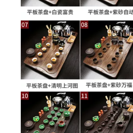
hủy tinh liền khối,
toàn tự động cảm
phòng khách gia
ứng tích hợp khay
đình, trà sôi, nước
trà trà biển ấm trà
sôi, khay trà, bàn
điện giá rẻ
trà bo ban tra dien
3,320,000
4,182,000
Kunde Toàn Bộ
Bếp nấu trà trong
Xanh Vân Gỗ Gỗ
nhà gia đình, trà
Mun Đá Trà Khay
rang, bộ ấm trà kiểu
Bộ Hộ Gia Đình Tất
Trung Hoa, ấm trà
Cả Trong Một Hoàn
cắm điện, ấm thủy
Toàn Tự Động Cảm
inh, ấm trà, bếp
Ứng Nguyên Tử
gốm điện ban tra
nước Chảy Bộ Trà
dien thong minh
bàn trà điện thông
minh giá rẻ
2,972,000
3,850,000