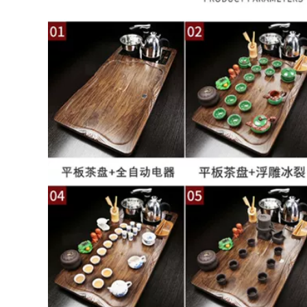
khay trà ban tra
tra dien
dien
2,884,000
3,906,000
Bộ trà cho phòng
baàn trà điện Khay
khách gia đình Bộ
trà gỗ nguyên khối
trà Kung Fu hoàn
tích hợp bộ ấm trà
chỉnh đơn giản Khay
cảm ứng hoàn toàn
trà bằng gỗ nguyên
tự động cho phòng
khối trên biển Bếp
khách gia đình và
từ hoàn toàn tự
văn phòng Bộ bàn
động Bàn trà tích
pha trà Kung Fu
hợp bộ bàn pha trà
hoàn chỉnh bàn trà
điện
điện
3,012,000
3,332,000
Kunde hộ gia đình
giá bàn trà điện Bộ
khay trà gỗ hoàn
ấm trà hoàn chỉnh,
toàn tự động cảm
ấm đun nước gia
ứng văn phòng
đình hoàn toàn tự
phòng khách tích
động, khay trà biển
hợp bàn trà đá
đơn giản, bàn trà
kung fu bộ trà bộ
Kung Fu pha trà
bàn trà điện cao cấp
phòng khách bàn
trà điện mini
3,320,000
Kunde nhà phòng
3,722,000
khách nhẹ sang
bộ bàn trà điện Bộ
trọng gỗ nguyên
ấm trà, hoàn toàn
khối bàn trà đĩa
ự động, thiết bị
Kung Fu trà hoàn