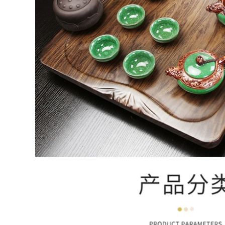
Toàn bộ khay trà đá
vàng đen tự nhiên
bàn pha trà điện
Bộ trà gia đình hoàn
Khay trà gia đình Bộ
toàn tự động Bàn
bàn trà hoàn toàn
trà đá đốt nước một
tự động tích hợp
mảnh Bàn trà Kung
bếp từ Bộ hoàn
Fu Biển bán bàn trà
chỉnh Bộ trà Kung
điện
Fu phòng khách trà
đơn giản biển
bantradien
3,882,000
bán bàn trà điện Bộ
3,092,000
ấm trà cho phòng
khách gia đình Bộ
Bộ trà cho gia đình
trà Kung Fu trà gỗ
hoàn toàn tự động
nguyên khối biển
tất cả trong một văn
ấm đun nước hoàn
phòng khay trà
toàn tự động tích
bằng gỗ chắc chắn
hợp bàn trà đơn
phòng khách kung
giản bàn trà điện gỗ
fu bàn trà trà nồi
hương
baàn trà điện
3,128,000
3,682,000
bàn pha trà bằng
baàn trà điện Kung
điện Bộ trà hoàn
Fu trà bộ hộ gia
toàn tự động cho
đình hoàn toàn tự
phòng khách gia
động tích hợp khay
đình Bộ bàn trà
trà bộ hoàn chỉnh
Kung Fu đầy đủ đáy
ấm trà trà gốm biển
có ấm đun nước
trà uống phòng
thủy tinh tích hợp
khách bàn trà ban