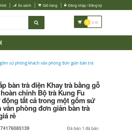
list
So sánh
Giỏ hàng
Đăng nhập / Đăng ký
0
0
Đ
Ệ
t gốm sứ phòng khách văn phòng đơn giản bàn trà
p bàn trà điện Khay trà bằng gỗ
 hoàn chỉnh Bộ trà Kung Fu
 động tất cả trong một gốm sứ
 văn phòng đơn giản bàn trà
giá rẻ
674176085139
Đã bán 1 đã bán