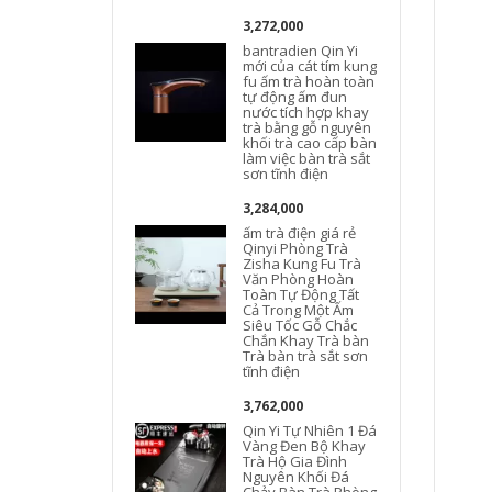
3,272,000
bantradien Qin Yi
mới của cát tím kung
fu ấm trà hoàn toàn
tự động ấm đun
nước tích hợp khay
trà bằng gỗ nguyên
khối trà cao cấp bàn
làm việc bàn trà sắt
sơn tĩnh điện
3,284,000
ấm trà điện giá rẻ
Qinyi Phòng Trà
Zisha Kung Fu Trà
Văn Phòng Hoàn
Toàn Tự Động Tất
Cả Trong Một Ấm
Siêu Tốc Gỗ Chắc
Chắn Khay Trà bàn
Trà bàn trà sắt sơn
tĩnh điện
3,762,000
Qin Yi Tự Nhiên 1 Đá
Vàng Đen Bộ Khay
Trà Hộ Gia Đình
Nguyên Khối Đá