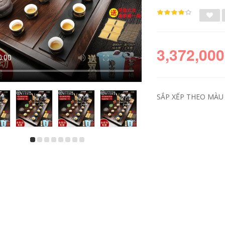
3,372,000
SẮP XẾP THEO MÀU S
Bếp nấu trà trong
Bộ trà cho gia đình
nhà gia đình, trà
hoàn toàn tự động
rang, bộ ấm trà kiểu
tất cả trong một văn
Trung Hoa, ấm trà
phòng khay trà
cắm điện, ấm thủy
bằng gỗ chắc chắn
inh, ấm trà, bếp
phòng khách kung
gốm điện ban tra
fu bàn trà trà nồi
dien thong minh
baàn trà điện
2,972,000
3,682,000