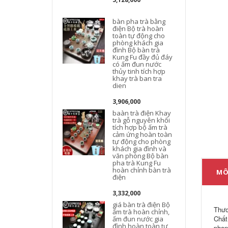
bàn pha trà bằng
điện Bộ trà hoàn
toàn tự động cho
phòng khách gia
đình Bộ bàn trà
Kung Fu đầy đủ đáy
có ấm đun nước
thủy tinh tích hợp
khay trà ban tra
dien
3,906,000
baàn trà điện Khay
trà gỗ nguyên khối
tích hợp bộ ấm trà
cảm ứng hoàn toàn
tự động cho phòng
khách gia đình và
văn phòng Bộ bàn
pha trà Kung Fu
hoàn chỉnh bàn trà
MÔ
điện
3,332,000
giá bàn trà điện Bộ
Thươ
ấm trà hoàn chỉnh,
Chất 
ấm đun nước gia
đình hoàn toàn tự
t
phon