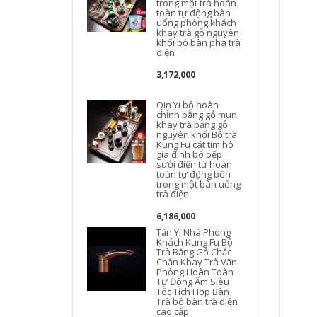
trong một trà hoàn
toàn tự động bàn
uống phòng khách
t
khay trà gỗ nguyên
khối bộ bàn pha trà
điện
t
3,172,000
Qin Yi bộ hoàn
chỉnh bằng gỗ mun
khay trà bằng gỗ
nguyên khối Bộ trà
Kung Fu cát tím hộ
gia đình bộ bếp
sưởi điện từ hoàn
toàn tự động bốn
trong một bàn uống
trà điện
6,186,000
Tần Yi Nhà Phòng
Khách Kung Fu Bộ
Trà Bằng Gỗ Chắc
Chắn Khay Trà Văn
Phòng Hoàn Toàn
Tự Động Ấm Siêu
Tốc Tích Hợp Bàn
Trà bộ bàn trà điện
cao cấp