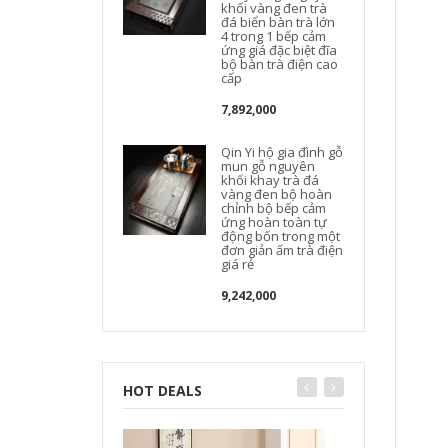
khối vàng đen trà
t
đá biển bàn trà lớn
4 trong 1 bếp cảm
ứng giá đặc biệt đĩa
bộ bàn trà điện cao
cấp
7,892,000
Qin Yi hộ gia đình gỗ
mun gỗ nguyên
khối khay trà đá
vàng đen bộ hoàn
chỉnh bộ bếp cảm
t
ứng hoàn toàn tự
động bốn trong một
đơn giản ấm trà điện
giá rẻ
9,242,000
HOT DEALS