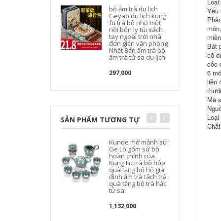
Loại
bộ ấm trà du lịch
Yếu t
Geyao du lịch kung
Phân
fu trà bộ nhỏ một
món,
nồi bốn ly túi xách
tay ngoài trời nhà
miền
đơn giản văn phòng
Bát 
Nhật Bản ấm trà bộ
cỡ d
ấm trà tử sa du lịch
cốc 
6 mó
297,000
liễn
thướ
Mã s
Nguồ
Loại 
SẢN PHẨM TƯƠNG TỰ
Chất
Kunde mở mảnh sứ
Ge Lò gốm sứ bộ
t
hoàn chỉnh của
Kung Fu trà bộ hộp
t
quà tặng bộ hộ gia
đình ấm trà tách trà
quà tặng bộ trà hắc
tử sa
1,132,000