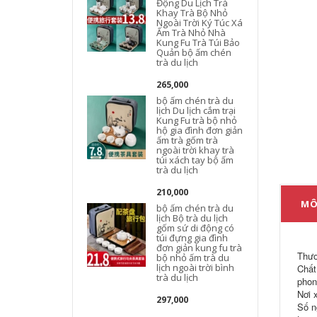
Động Du Lịch Trà
Khay Trà Bộ Nhỏ
Ngoài Trời Ký Túc Xá
Ấm Trà Nhỏ Nhà
Kung Fu Trà Túi Bảo
n
Quản bộ ấm chén
trà du lịch
l
265,000
bộ ấm chén trà du
b
lịch Du lịch cắm trại
Kung Fu trà bộ nhỏ
hộ gia đình đơn giản
ấm trà gốm trà
ngoài trời khay trà
túi xách tay bộ ấm
trà du lịch
210,000
MÔ
bộ ấm chén trà du
b
lịch Bộ trà du lịch
gốm sứ di động có
túi đựng gia đình
đơn giản kung fu trà
Thươ
bộ nhỏ ấm trà du
lịch ngoài trời bình
Chất 
trà du lịch
phon
Nơi 
297,000
Số n