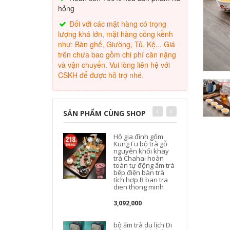
hỏng
Đối với các mặt hàng có trọng
lượng khá lớn, mặt hàng cồng kềnh
như: Bàn ghế, Giường, Tủ, Kệ... Giá
trên chưa bao gồm chi phí cân nặng
và vận chuyển. Vui lòng liên hệ với
CSKH để được hỗ trợ nhé.
SẢN PHẨM CÙNG SHOP
Hộ gia đình gốm
Kung Fu bộ trà gỗ
nguyên khối khay
trà Chahai hoàn
toàn tự động ấm trà
bếp điện bàn trà
tích hợp B ban tra
dien thong minh
b
3,092,000
bộ ấm trà du lịch Di
B