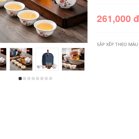
261,000 
SẮP XẾP THEO MÀU S
bộ ấm trà tử sa du
bộ ấm chén du lịch
lịch Bộ ấm trà du
Gốm Sứ Kung Fu Túi
lịch, một ấm, một
Du Lịch Trà Nhỏ Ấm
cốc, cốc nhanh cát
Trà Khay Ấm Trà Mở
tím di động, ấm trà
Đầu Tặng Sự Kiện
kung fu du lịch
Gửi Quà Tùy Chỉnh
ngoài trời bộ nhỏ
Logo bộ ấm pha trà
ình trà du lịch
du lịch
310,000
265,000
ộ trà du lịch, túi
Bộ trà du lịch nhỏ,