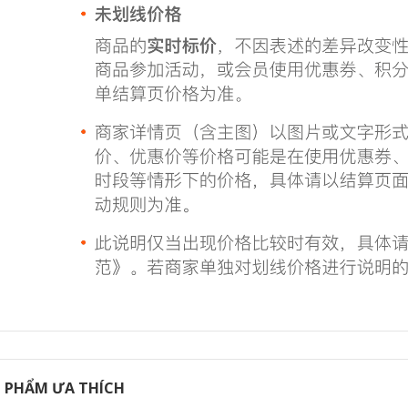
bộ nhà phòng
Lon trà gốm sứ cao
khách bộ nhỏ một
cấp hộ gia đình lưu
nồi bốn ly ấm trà
trữ di động kín
ách trà hiện đại
chống ẩm lưu trữ
đơn giản bộ ấm trà
lon cao cấp thùng
u lịch
nhỏ bộ ấm trà du
lịch
604,000
447,000
Thủy Tinh Du Lịch
Bộ Trà Túi Di Động
bình trà du lịch Bộ
Bộ Nhỏ Trà Du Lịch
trà có nắp đậy du
Bộ Trà Hộp Kung Fu
lịch Bộ trà cao cấp
Một Nồi Hai nhanh
tiện lợi cắm trại
Ly bộ ấm trà tử sa
ngoài trời uống trà
u lịch
thiết bị xe uống
nhanh 1 nồi 3 cốc
bình trà du lịch
600,000
u Lịch Trà Túi Di
852,000
Động Loại Kính
Kung Fu Nhật Bản
Du Lịch Kung Fu Trà
Ấm Trà Ngoài Trời
Bộ Nhỏ Nhà Gốm
Bảo Quản Nhanh
Sứ Bát Phủ Trà Bộ
Cốc Một Nồi Bốn Ly
Hoàn Chỉnh Ngoài
bộ ấm trà tử sa du
Trời Lưu Trữ Di
ịch
Động Sứ Trắng Đơn
Giản bộ ấm chén du
lịch
600,000
 PHẨM ƯA THÍCH
bộ ấm pha trà du
261,000
ịch Bộ trà du lịch