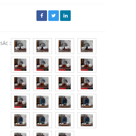
đ
ẮC ::