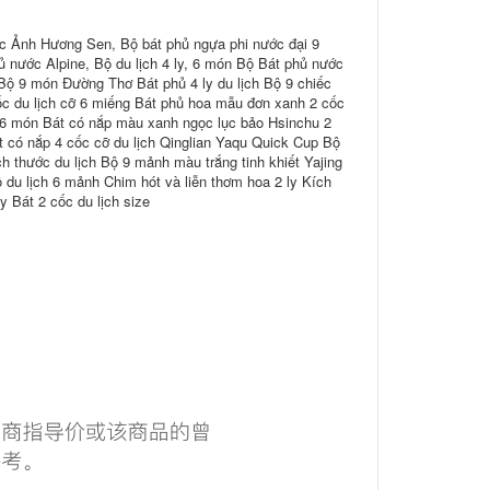
ọc Ảnh Hương Sen, Bộ bát phủ ngựa phi nước đại 9
 nước Alpine, Bộ du lịch 4 ly, 6 món Bộ Bát phủ nước
 Bộ 9 món Đường Thơ Bát phủ 4 ly du lịch Bộ 9 chiếc
cốc du lịch cỡ 6 miếng Bát phủ hoa mẫu đơn xanh 2 cốc
 6 món Bát có nắp màu xanh ngọc lục bảo Hsinchu 2
 có nắp 4 cốc cỡ du lịch Qinglian Yaqu Quick Cup Bộ
h thước du lịch Bộ 9 mảnh màu trắng tinh khiết Yajing
ộ du lịch 6 mảnh Chim hót và liễn thơm hoa 2 ly Kích
 Bát 2 cốc du lịch size