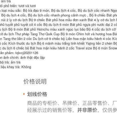
: ấm trà
bộ ấm chén du lịch
Bộ trà du lịch di
Lười Kung Fu Trà
động, bộ khay trà,
ố phổ biến: tươi và tươi
Xoay Tự Động Sáng
túi xách tay, cắm trại
 loại màu sắc: Bộ trà đạo 9 món, Bộ du lịch 4 cốc, Bộ du lịch cốc nhanh Ng
Tạo Tự Động Làm
ngoài trời, một bình,
 Bộ du lịch 4 cốc, Bộ du lịch cốc nhanh phong cảnh mực , Bộ 9 chiếc Bát phủ
Trà Hiện Vật Nhà Ấm
ấm trà bốn tách,
Trà Du Lịch Di Động
tách trà, bình trà
 núi 2 ly cỡ du lịch Bộ 9 chiếc Bát phủ hoa mẫu đơn xanh Bát 4 ly cỡ du lịch
bộ ấm chén du lịch
bình trà du lịch
phủ tuyết phủ tuyết cỡ 4 cốc Bộ du lịch 6 món Bát phủ ngựa phi nước đại 2 
u lịch Bộ 9 món Bát phủ Hsinchu màu xanh ngọc lục bảo Bộ 4 cốc du lịch cỡ
511,000
333,000
cỡ du lịch Thư pháp Tang Thơ Quik Cup Bộ 9 món Chim hót và hương hoa Bát
n Tang thơ liễn 2 cốc Du lịch cỡ 9 chiếc bộ Liễn hoa mận kiêu hãnh 4 cốc Kíc
 4 cốc Kích thước du lịch Bộ 6 mảnh màu trắng tinh khiết Yajing liễn 2 chén B
c du lịch 6 chiếc bộ Bát hoa mận kiêu hãnh 2 cốc Travel size Bộ 6 món Snowy
ản phẩm: tqlxcj20201126
n ảnh chính: ảnh thật độc lập
bộ trà: ấm trà
 liệu khay trà: Không
Gaiwan du lịch trà
Bát phủ ngọc bích
hiết bị di động cao
mỡ, bộ trà du lịch,
cấp cắm trại ngoài
thiết bị uống trà cắm
rời thiết bị đầy đủ
trại ngoài trời dành
ấm trà xe nhanh cốc
cho một người, cốc
bộ ấm trà du lịch
nhanh cao cấp gắn
trên ô tô bộ ấm trà
du lịch
1,252,000
972,000
Bộ trà thủy tinh hộp
quà tặng Kung Fu