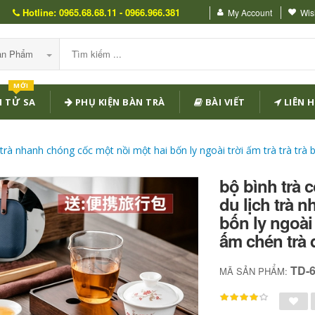
Hotline: 0965.68.68.11 - 0966.966.381
My Account
Wish
Sản Phẩm
MỚI
 TỬ SA
PHỤ KIỆN BÀN TRÀ
BÀI VIẾT
LIÊN H
ch trà nhanh chóng cốc một nồi một hai bốn ly ngoài trời ấm trà trà trà
bộ bình trà c
du lịch trà 
bốn ly ngoài 
ấm chén trà 
TD-
MÃ SẢN PHẨM: