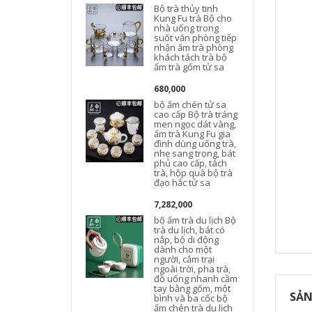
Bộ trà thủy tinh
Kung Fu trà Bộ cho
nhà uống trong
suốt văn phòng tiếp
t
nhận ấm trà phòng
khách tách trà bộ
d
ấm trà gốm tử sa
680,000
bộ ấm chén tử sa
cao cấp Bộ trà tráng
men ngọc dát vàng,
ấm trà Kung Fu gia
đình dùng uống trà,
nhẹ sang trọng, bát
d
phủ cao cấp, tách
trà, hộp quà bộ trà
đạo hắc tử sa
D
7,282,000
bộ ấm trà du lịch Bộ
trà du lịch, bát có
nắp, bộ di động
dành cho một
người, cắm trại
l
ngoài trời, pha trà,
đồ uống nhanh cầm
tay bằng gốm, một
SẢN
bình và ba cốc bộ
l
ấm chén trà du lịch