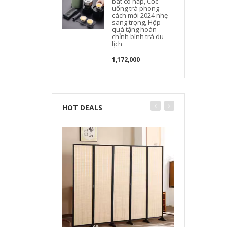
bát có nắp, Cốc
uống trà phong
cách mới 2024 nhẹ
sang trọng, Hộp
quà tặng hoàn
chỉnh bình trà du
lịch
1,172,000
HOT DEALS