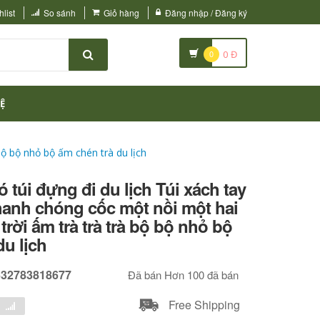
list
So sánh
Giỏ hàng
Đăng nhập / Đăng ký
0
0
Đ
Ệ
 bộ bộ nhỏ bộ ấm chén trà du lịch
ó túi đựng đi du lịch Túi xách tay
nhanh chóng cốc một nồi một hai
trời ấm trà trà trà bộ bộ nhỏ bộ
du lịch
632783818677
Đã bán Hơn 100 đã bán
Free Shipping