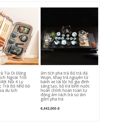
rà Túi Di Động
ấm tích pha trà Bộ trà đá
Zisha bộ trà K
ch Ngoài Trời
Wujin, khay trà nguyên tử
phòng khách p
Một Nồi 4 Ly
bánh xe tài lộc hộ gia đình
Trung Hoa bộ h
c Trà Bộ Nhỏ bộ
sáng tạo, bộ trà bình nước
ấm trà bìa bát k
sa du lịch
hoàn chỉnh hoàn toàn tự
văn phòng máy
động ấm tách trà sứ ấm
chén đất nung
gốm pha trà
1,324,000 đ
6,442,000 đ