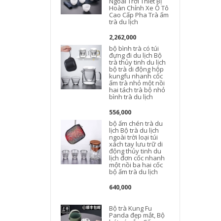
Ngoài Trời Thiết Bị
Hoàn Chỉnh Xe Ô Tô
Cao Cấp Pha Trà ấm
trà du lịch
d
2,262,000
bộ bình trà có túi
đựng đi du lịch Bộ
trà thủy tinh du lịch
t
bộ trà di động hộp
kungfu nhanh cốc
n
ấm trà nhỏ một nồi
c
hai tách trà bộ nhỏ
bình trà du lịch
556,000
bộ ấm chén trà du
lịch Bộ trà du lịch
ngoài trời loại túi
xách tay lưu trữ di
động thủy tinh du
lịch đơn cốc nhanh
một nồi ba hai cốc
bộ ấm trà du lịch
640,000
Bộ trà Kung Fu
Panda đẹp mắt, Bộ