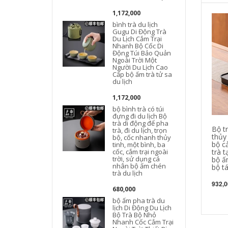
l
1,172,000
bình trà du lịch
Gugu Di Động Trà
Du Lịch Cắm Trại
Nhanh Bộ Cốc Di
l
Động Túi Bảo Quản
Ngoài Trời Một
Người Du Lịch Cao
Cấp bộ ấm trà tử sa
du lịch
1,172,000
bộ bình trà có túi
đựng đi du lịch Bộ
L
trà di động để pha
Bộ t
trà, đi du lịch, trọn
thủy
bộ, cốc nhanh thủy
bộ c
tinh, một bình, ba
cốc, cắm trại ngoài
trà t
trời, sử dụng cá
bộ ấ
nhân bộ ấm chén
bộ tá
trà du lịch
932,0
680,000
bộ ấm pha trà du
lịch Di Động Du Lịch
Bộ Trà Bộ Nhỏ
Nhanh Cốc Cắm Trại