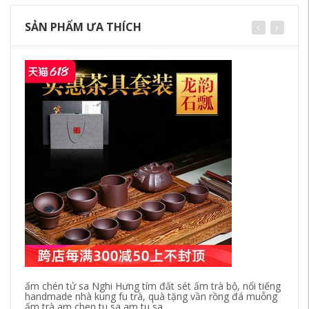
SẢN PHẨM ƯA THÍCH
ấm chén tử sa Nghi Hưng tím đất sét ấm trà bộ, nổi tiếng
ấm
handmade nhà kung fu trà, quà tặng vần rồng đá muỗng
Ha
ấm trà am chen tu sa am tu sa
Ng