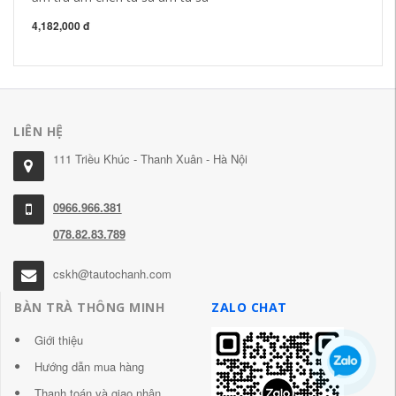
bì
4,182,000 đ
2,
LIÊN HỆ
111 Triều Khúc - Thanh Xuân - Hà Nội
0966.966.381
078.82.83.789
cskh@tautochanh.com
BÀN TRÀ THÔNG MINH
ZALO CHAT
Giới thiệu
Hướng dẫn mua hàng
Thanh toán và giao nhận