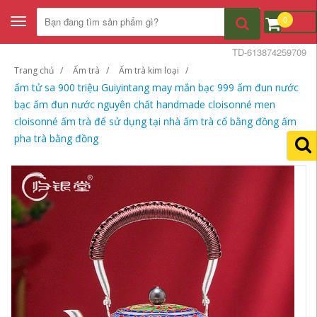
0
Toggle
navigation
TD-613874259709
Trang chủ
Ấm trà
Ấm trà kim loại
ấm tử sa 900 triệu Guiyintang may mắn bạc 999 ấm đun nước
bạc ấm đun nước nguyên chất handmade cloisonné men
cloisonné ấm trà để sử dụng tại nhà ấm trà cổ bằng đồng ấm
pha trà bằng đồng