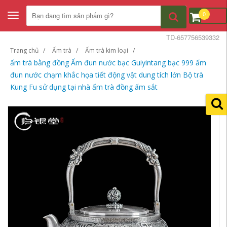
0
Toggle
navigation
TD-657756539332
Trang chủ
Ấm trà
Ấm trà kim loại
ấm trà bằng đồng Ấm đun nước bạc Guiyintang bạc 999 ấm
đun nước chạm khắc họa tiết động vật dung tích lớn Bộ trà
Kung Fu sử dụng tại nhà ấm trà đồng ấm sắt