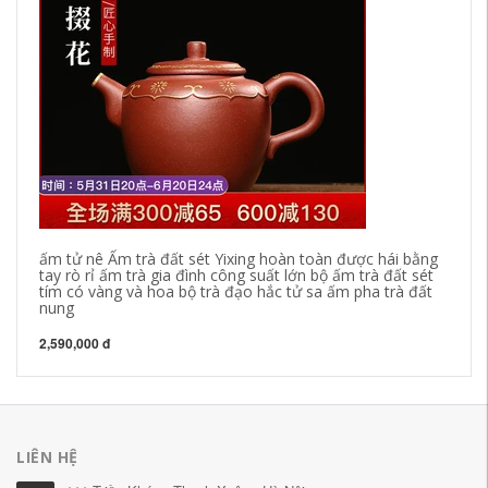
ấm tử nê Ấm trà đất sét Yixing hoàn toàn được hái bằng
Ấm
tay rò rỉ ấm trà gia đình công suất lớn bộ ấm trà đất sét
đơ
tím có vàng và hoa bộ trà đạo hắc tử sa ấm pha trà đất
bộ
nung
41
2,590,000 đ
LIÊN HỆ