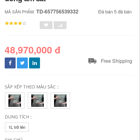
TD-657756539332
Đã bán 5 đã bán
MÃ SẢN PHẨM:
48,970,000 đ
Free Shipping
SẮP XẾP THEO MÀU SẮC ::
DUNG TÍCH ::
1L trở lên
GHI CHÚ