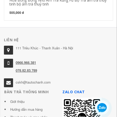
Hoa Bong Bóng Nhỏ Ấm Trà Kung Fu Bộ Trà am tra thuy
ku
tinh bộ ấm trà thuỷ tinh
ấm
505,000 đ
43
LIÊN HỆ
111 Triều Khúc - Thanh Xuân - Hà Nội
0966.966.381
078.82.83.789
cskh@tautochanh.com
BÀN TRÀ THÔNG MINH
ZALO CHAT
Giới thiệu
Hướng dẫn mua hàng