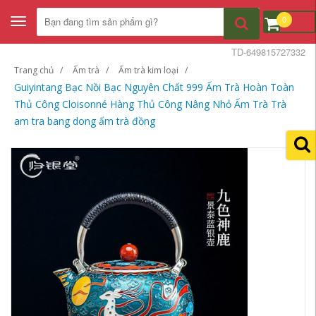
0
Toggle
navigation
TD-649815727332
Trang chủ
Ấm trà
Ấm trà kim loại
Guiyintang Bạc Nồi Bạc Nguyên Chất 999 Ấm Trà Hoàn Toàn
Thủ Công Cloisonné Hàng Thủ Công Nâng Nhỏ Ấm Trà Trà
am tra bang dong ấm trà đồng