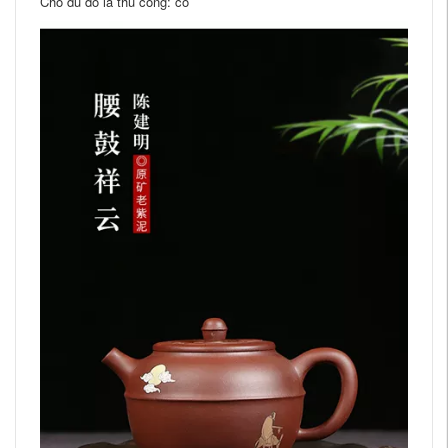
Cho dù đó là thủ công: có