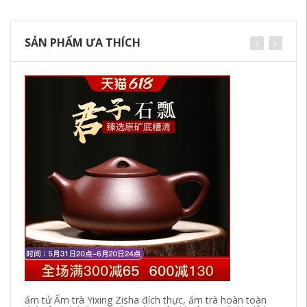
SẢN PHẨM ƯA THÍCH
ấm tử Ấm trà Yixing Zisha đích thực, ấm trà hoàn toàn
ấm