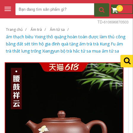
0
Toggle
navigation
TD-610696870503
Trang chủ
Ấm trà
Ấm tử sa
ấm thạch biều Yixing thô quặng hoàn toàn được làm thủ công
bằng đất sét tím hộ gia đình quà tặng ấm trà trà Kung Fu ấm
trà thắt lưng trống Xiangyun bộ trà hắc tử sa mua ấm tử sa