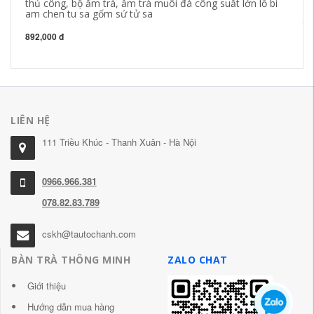
thủ công, bộ ấm trà, ấm trà muôi đá công suất lớn lỗ bi
ca
am chen tu sa gốm sứ tử sa
dụ
ti
892,000 đ
51
LIÊN HỆ
111 Triều Khúc - Thanh Xuân - Hà Nội
0966.966.381
078.82.83.789
cskh@tautochanh.com
BÀN TRÀ THÔNG MINH
ZALO CHAT
Giới thiệu
Hướng dẫn mua hàng