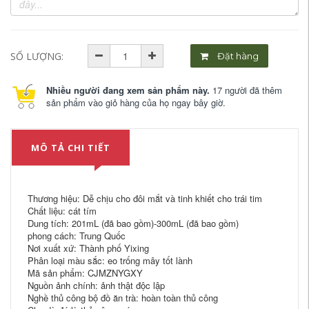
SỐ LƯỢNG:
Đặt hàng
Nhiều người đang xem sản phẩm này.
17 người đã thêm
sản phẩm vào giỏ hàng của họ ngay bây giờ.
MÔ TẢ CHI TIẾT
Thương hiệu: Dễ chịu cho đôi mắt và tinh khiết cho trái tim
Chất liệu: cát tím
Dung tích: 201mL (đã bao gồm)-300mL (đã bao gồm)
phong cách: Trung Quốc
Nơi xuất xứ: Thành phố Yixing
Phân loại màu sắc: eo trống mây tốt lành
Mã sản phẩm: CJMZNYGXY
Nguồn ảnh chính: ảnh thật độc lập
Nghề thủ công bộ đồ ăn trà: hoàn toàn thủ công