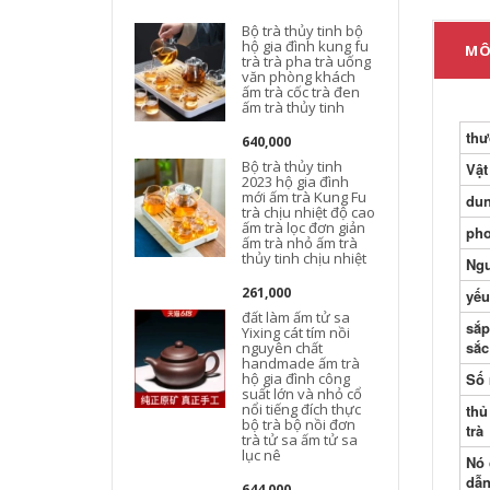
Bộ trà thủy tinh bộ
hộ gia đình kung fu
MÔ
trà trà pha trà uống
văn phòng khách
ấm trà cốc trà đen
ấm trà thủy tinh
thư
640,000
Bộ trà thủy tinh
Vật
2023 hộ gia đình
mới ấm trà Kung Fu
dun
trà chịu nhiệt độ cao
ấm trà lọc đơn giản
pho
ấm trà nhỏ ấm trà
ấ
thủy tinh chịu nhiệt
Ng
t
261,000
yếu
đất làm ấm tử sa
sắp
Yixing cát tím nồi
sắc
nguyên chất
handmade ấm trà
hộ gia đình công
Số 
suất lớn và nhỏ cổ
nổi tiếng đích thực
thủ
bộ trà bộ nồi đơn
trà
trà tử sa ấm tử sa
lục nê
Nó 
dẫn
644,000