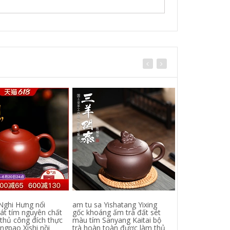
Nghi Hưng nổi
am tu sa Yishatang Yixing
Ấm đun nước g
cát tím nguyên chất
gốc khoáng ấm trà đất sét
hãng Đức, ấm t
thủ công đích thực
màu tím Sanyang Kaitai bộ
điện, bình sức 
gpao Xishi nồi
trà hoàn toàn được làm thủ
gia dụng, bộ tr