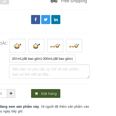
Free Shipping
đ
SẮC:
201mL(đã bao gồm)-300mL(đã bao gồm)
Đặt hàng
đang xem sản phẩm này.
18 người đã thêm sản phẩm vào
họ ngay bây giờ.