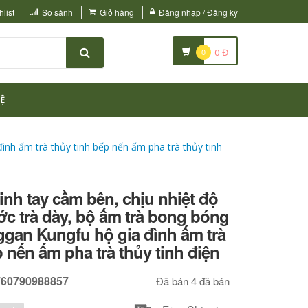
list
So sánh
Giỏ hàng
Đăng nhập / Đăng ký
0
0
Đ
Ệ
ình ấm trà thủy tinh bếp nến ấm pha trà thủy tinh
tinh tay cầm bên, chịu nhiệt độ
ớc trà dày, bộ ấm trà bong bóng
gan Kungfu hộ gia đình ấm trà
p nến ấm pha trà thủy tinh điện
760790988857
Đã bán 4 đã bán