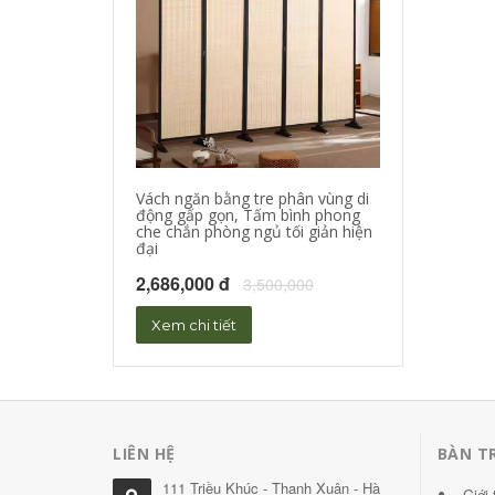
Vách ngăn bằng tre phân vùng di
Bình phong gỗ 
động gấp gọn, Tấm bình phong
khẩu, Tấm bình
che chắn phòng ngủ tối giản hiện
đại
7,406,000 đ
8
2,686,000 đ
3,500,000
Xem chi tiết
Xem chi tiết
LIÊN HỆ
BÀN T
111 Triều Khúc - Thanh Xuân - Hà
Giới 