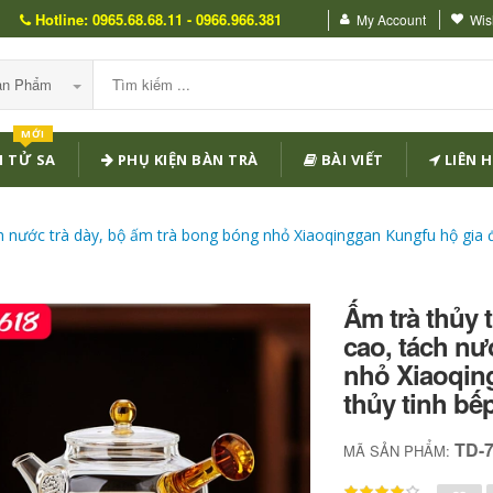
Hotline: 0965.68.68.11 - 0966.966.381
My Account
Wish
Sản Phẩm
MỚI
 TỬ SA
PHỤ KIỆN BÀN TRÀ
BÀI VIẾT
LIÊN H
ch nước trà dày, bộ ấm trà bong bóng nhỏ Xiaoqinggan Kungfu hộ gia đ
Ấm trà thủy 
cao, tách nư
nhỏ Xiaoqing
thủy tinh bế
TD-
MÃ SẢN PHẨM: