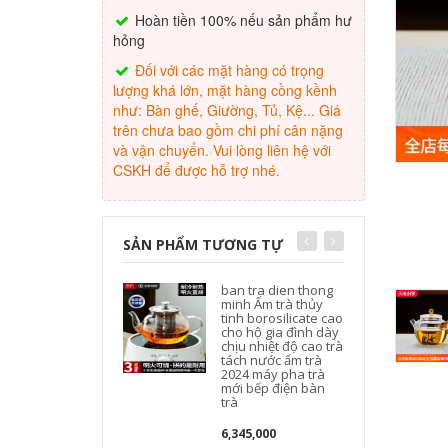
Hoàn tiền 100% nếu sản phẩm hư
hỏng
Đối với các mặt hàng có trọng
lượng khá lớn, mặt hàng cồng kềnh
như: Bàn ghế, Giường, Tủ, Kệ... Giá
trên chưa bao gồm chi phí cân nặng
và vận chuyển. Vui lòng liên hệ với
CSKH để được hỗ trợ nhé.
SẢN PHẨM TƯƠNG TỰ
ban tra dien thong
minh Ấm trà thủy
tinh borosilicate cao
cho hộ gia đình dày
chịu nhiệt độ cao trà
tách nước ấm trà
2024 máy pha trà
mới bếp điện bàn
trà
6,345,000