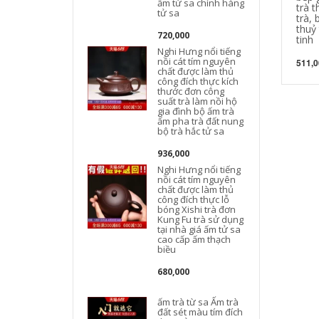
ấm tử sa chính hàng
trà 
tử sa
trà, 
thuỷ
720,000
tinh
Nghi Hưng nổi tiếng
nồi cát tím nguyên
511,0
chất được làm thủ
công đích thực kích
thước đơn công
suất trà làm nồi hộ
gia đình bộ ấm trà
t
ấm pha trà đất nung
bộ trà hắc tử sa
936,000
Nghi Hưng nổi tiếng
nồi cát tím nguyên
chất được làm thủ
công đích thực lỗ
bóng Xishi trà đơn
Kung Fu trà sử dụng
tại nhà giá ấm tử sa
cao cấp ấm thạch
t
biều
680,000
ấm trà từ sa Ấm trà
đất sét màu tím đích