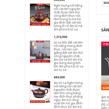
kh
Nghi Hưng nổi tiếng
nồi cát tím nguyên
chất được làm thủ
công đích thực nồi
đơn kung fu trà hộ
t
gia đình đất sét tím
bóng lỗ cổ ấm tử nê
ấm pha trà tử sa
SẢN
1,216,000
tử sa Nồi đất sét tím
nổi tiếng Yixing đích
thực, nồi lan can
giếng đất sét tím thủ
công nguyên chất,
ấm trà và bộ ấm trà
gia dụng dung tích
lớn ấm pha trà tử sa
am tu sa
684,000
ấm tử sa Nghi Hưng
n
nổi tiếng nồi cát tím
nguyên chất được
làm thủ công bằng
tay đích thực phẳng
ấm tr
ngọc ấm trà công
Ấm tr
suất lớn hộ gia đình
t
độ c
đích thực bộ ấm trà
bếp 