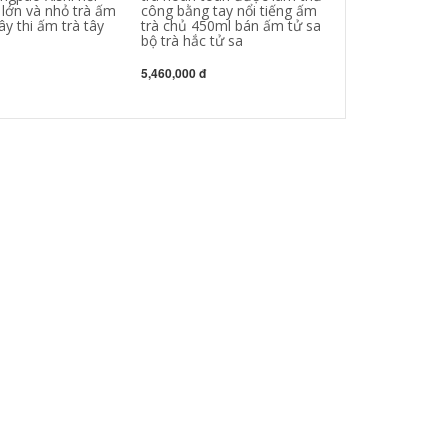
 lớn và nhỏ trà ấm
công bằng tay nổi tiếng ấm
bếp ấm tử sa 9
tây thi ấm trà tây
trà chủ 450ml bán ấm tử sa
trà kim loại
bộ trà hắc tử sa
1,642,000 đ
5,460,000 đ