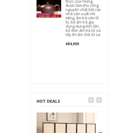
thực của Yixing,
được làm thủ công
nguyên chất bởi các
nhà sản xuất nổi
tiếng, ấm trà vần lỗ
bi, bộ ấm trà gia
dụng dung tích lớn,
bộ đơn ấm trà tử sa
tây thi ấm chè tử sa
684,000
c
HOT DEALS