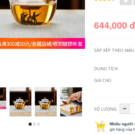
644,000 
SẮP XẾP THEO MÀU 
DUNG TÍCH:
GHI CHÚ
Ấm trà đất sét màu
chén tử sa Yixing
tím đích thực của
ban đầu khoáng tím
Yixing, hoàn toàn
nồi đất sét ấm trà
được làm thủ công
nguyên chất
bởi các nghệ sĩ nổi
handmade kung fu
tiếng, Ngọa hổ tàng
trà hộ gia đình đất
SỐ LƯỢNG:
long, bộ ấm trà
sét tím sen ấm trà
Kung Fu đơn tại nhà
ấm tử sa 900 triệu
bình trà tử sa ấm trà
ấm tử sa lục nê
Nhiều người 
tử sa
giỏ hàng của 
2,542,000
1,140,000