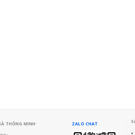
chắc chắn nhập
 phong gỗ
,000,000 đ
S
RÀ THÔNG MINH
ZALO CHAT
thiệu