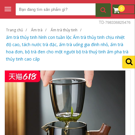
0
Toggle
navigation
TD-798336825476
Trang chủ
Ấm trà
Ấm trà thủy tinh
ấm trà thủy tinh hình con tuần lộc Ấm trà thủy tinh chịu nhiệt
độ cao, tách nước trà đặc, ấm trà uống gia đình nhỏ, ấm trà
hoa đơn, bộ trà đen cho một người bộ trà thuỷ tinh ấm pha trà
thủy tinh cao cấp