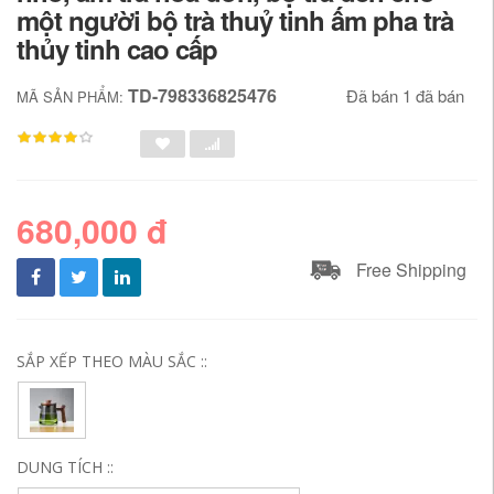
một người bộ trà thuỷ tinh ấm pha trà
thủy tinh cao cấp
TD-798336825476
Đã bán 1 đã bán
MÃ SẢN PHẨM:
680,000 đ
Free Shipping
SẮP XẾP THEO MÀU SẮC ::
DUNG TÍCH ::