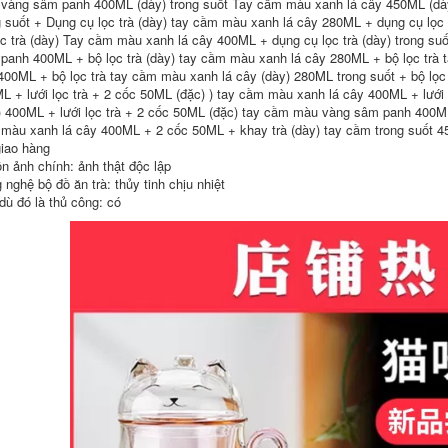
dụng, ấm đun nước,
Tách Nước Hộ Gia
vàng sâm panh 400ML (dày) trong suốt Tay cầm màu xanh lá cây 450ML (d
ấm trà, bộ pha trà
Đình Trà Đen Hoa
g suốt + Dụng cụ lọc trà (dày) tay cầm màu xanh lá cây 280ML + dụng cụ lọ
bình đun trà thuỷ
Ấm Trà Bong Bóng
ọc trà (dày) Tay cầm màu xanh lá cây 400ML + dụng cụ lọc trà (dày) trong su
tinh ấm pha trà thủy
Nhỏ Ấm Trà Bộ Trà
inh có lọc
ấm pha trà thủy tinh
panh 400ML + bộ lọc trà (dày) tay cầm màu xanh lá cây 280ML + bộ lọc trà 
cao cấp ấm thuỷ
400ML + bộ lọc trà tay cầm màu xanh lá cây (dày) 280ML trong suốt + bộ lọc
tinh pha trà hoa
511,000
L + lưới lọc trà + 2 cốc 50ML (đặc) ) tay cầm màu xanh lá cây 400ML + lướ
) 400ML + lưới lọc trà + 2 cốc 50ML (đặc) tay cầm màu vàng sâm panh 400ML
411,000
màu xanh lá cây 400ML + 2 cốc 50ML + khay trà (dày) tay cầm trong suốt 
Ấm trà thủy tinh,
chịu nhiệt độ cao,
giao hàng
công suất lớn, ấm
Ấm trà thủy tinh
n ảnh chính: ảnh thật độc lập
đun nước bếp điện
chịu nhiệt độ cao
 nghệ bộ đồ ăn trà: thủy tinh chịu nhiệt
gốm gia dụng, ấm
dày bếp gốm điện
trà thơm tốt cho sức
ấm đun nước xử lý
dù đó là thủ công: có
khỏe, bộ ấm trà bộ
công suất lớn hộ gia
tách trà thủy tinh bộ
đình ấm trà bộ trà
rà thủy tinh
bộ bình trà thủy tinh
cao cấp bình trà
thuỷ tinh
712,000
544,000
Ấm trà đất sét màu
chén tử sa Yixing