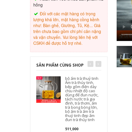
hỏng
Đối với các mặt hàng có trọng
lượng khá lớn, mặt hàng cồng kềnh
như: Bàn ghế, Giường, Tủ, Kệ... Giá
trên chưa bao gồm chi phí cân nặng
và vận chuyển. Vui lòng liên hệ với
CSKH để được hỗ trợ nhé.
SẢN PHẨM CÙNG SHOP
bộ ấm trà thuỷ tinh
Ấm trà thủy tinh,
bếp gốm điện dày
chịu nhiệt độ cao
dùng để đun nước,
tách nước trà gia
đình, trà thơm, ấm
trà bong bóng lớn,
bộ ấm trà ấm trà
thuỷ tinh đẹp ấm
đun trà thủy tinh
511,000