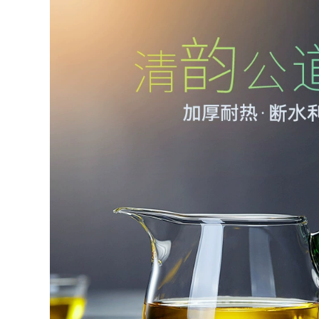
suất lớn đích thực
trà đạo hắc tử sa ấm
ấm tử sa chính hàng
pha trà đất nung
đất làm ấm tử sa
2,590,000
852,000
bo am tra tu sa
ấm trà tử sa Ấm trà
Yixing ban đầu
đất sét màu tím
quặng đất sét màu
Yixing hoàn toàn
tím ấm trà nổi tiếng
được làm thủ công
nguyên chất
hoàn toàn bằng tay
handmade ban đầu
kung fu bộ trà ấm
quặng đất sét màu
trà gốc khoáng đất
tím món quà nhà
sét màu tím bốn con
ấm trà vẻ đẹp vai
vật hoàng đạo Rồng
chén trà tử sa ấm
Teng Ma Yue chén
trà tử sa cao cấp
ử sa trà tử sa
2,262,000
4,382,000
mua ấm tử sa Nghi
bộ trà đạo hắc tử sa
Hưng ban đầu
Nghi Hưng nổi tiếng
quặng cát tím nồi
ấm trà đất sét tím
nguyên chất
nguyên chất thủ
handmade hộ gia
công Bộ trà cho gia
đình ấm trà kung fu
đình làm trà công
trà đất sét tím Thái
suất lớn đích thực
Hồ đá ấm tử sa
cũ đất sét tím ấm trà
thạch biều trà tử sa
Qinquan giá ấm tử
sa cao cấp ấm pha
2,590,000
trà bằng đất
Yixing Nam Công