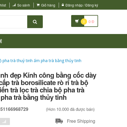
list
So sánh
Giỏ hàng
Đăng nhập / Đăng ký
0
0
Đ
Ệ
bộ pha trà thuỷ tinh ấm pha trà bằng thủy tinh
tinh đẹp Kính công bằng cốc dày
ấp trà borosilicate rò rỉ trà bộ
iển trà lọc trà chia bộ pha trà
 pha trà bằng thủy tinh
551166968729
(Hơn 10.000 đã được bán)
Free Shipping