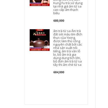
Kung Fu trà sử dụng
tại nhà giá ấm tử sa
cao cấp ấm thạch
t
biều
680,000
ấm trà từ sa Ấm trà
đất sét màu tím đích
thực của Yixing,
được làm thủ công
nguyên chất bởi các
nhà sản xuất nổi
tiếng, ấm trà vần lỗ
bi, bộ ấm trà gia
dụng dung tích lớn,
bộ đơn ấm trà tử sa
tây thi ấm chè tử sa
684,000
c