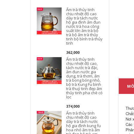
Ấm trà thủy tinh
chịu nhiệt độ cao
dày trà tách nước
hộ gia đình ấm đun
nước trà hoa công
suất lớn ấm trà bộ
trà bộ ấm trà thủy
tinh bộ bình trà thủy
t
tinh
362,000
Ấm trà thủy tinh
chịu nhiệt độ cao,
tách nước trà đặc,
ấm đun nước gia
dụng, trà thơm, ấm
trà bong bóng nhỏ,
bộ trà Kung Fu bình
t
MÔ
trà thuỷ tinh đẹp ấm
thủy tinh pha chè có
lọc
374,000
Thươ
Ấm trà thủy tinh
Chất 
chịu nhiệt độ cao
t
Nơi 
dày trà tách nước
Các 
hộ gia đình kung fu
Phân
hoa nhỏ ấm trà ấm