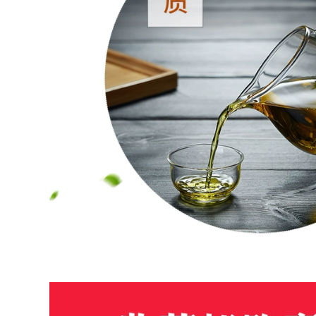
phụ kiện đất sét tím
thi ấm pha trà tử sa
bò uống công bằng
cốc bộ ấm tử sa ấm
2,590,000
rà tây thi
am tra tu sa Yixing
Zisha ấm trà đích
411,000
thực nguyên chất
bình trà tử sa Nghi
thủ công nổi tiếng
Hưng nổi tiếng nồi
Hanwa ấm trà bộ hộ
đất sét tím nguyên
gia đình kích thước
chất thủ công đích
duy nhất công suất
thực đất sét tím
bộ ấm trà tử sa bộ
bóng lỗ Handuo bộ
ấm chén tử sa
hộ gia đình ấm trà
đơn trà ấm sa tử
852,000
gốm sứ tử sa
976,000
Yixing gốc quặng đất
sét màu tím ấm trà,
nguyên chất thủ
Nghi Hưng ban đầu
công tặng hộ gia
quặng cát tím cốc
đình đơn ấm trà, đất
hống rò rỉ lọc lót 3
sét màu tím hương
bộ văn phòng hộ
thơm ấm trà tây thi
gia đình bùn tím cốc
ấm sa tử
ấm trà đất tử sa ấm
tử sa biển phúc
4,910,000
684,000