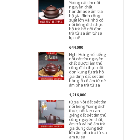
Yixing cát tím nồi
nguyên chất
handmade ấm trà
hộ gia đình công
suất lớn và nhỏ cổ
nổi tiếng đích thực
bộ trà bộ nồi đơn
trà tử sa ấm tử sa
lục nê
644,000
Nghi Hưng nổi tiếng
nồi cát tím nguyên
chất được làm thủ
công đích thực nồi
đơn kung fu trà hộ
t
gia đình đất sét tím
bóng lỗ cổ ấm tử nê
ấm pha trà tử sa
1,216,000
tử sa Nồi đất sét tím
nổi tiếng Yixing đích
thực, nồi lan can
giếng đất sét tím thủ
công nguyên chất,
ấm trà và bộ ấm trà
gia dụng dung tích
lớn ấm pha trà tử sa
am tu sa