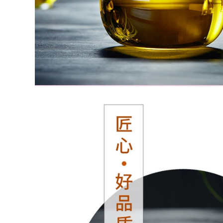
Suất Lớn Hoàn Toàn
684,000
Thủ Công Màu Tím
Ấm trà đất sét tím
Cốc Đất Sét Có Nắp
ổi tiếng Yixing
Trà Trà Trà Văn
được chạm khắc
Phòng Lần Đến Và
hoàn toàn bằng tay
Chạy ấm tử nê ấm
Dongpo đá ấm trà
trà từ sa
ấm trà công suất lớn
ấm tư sa ấm tử sa
640,000
ây thi
ấm tử sa cao cấp an
nhi trà Yixing ban
760,000
đầu mỏ đích thực
bo am tra tu sa Nghi
nồi đất sét màu tím
Hưng ban đầu
nguyên chất
quặng tím nồi đất
handmade ấm trà
sét nguyên chất
nhà quà tặng bộ trà
handmade đất sét
đất sét màu tím vui
tím quà tặng nhà ấm
vẻ nồi bộ ấm trà đạo
trà bộ trà bão đá
tử sa ấm trà tử sa
muỗng bộ ấm chén
cao cấp
tử sa cao cấp ấm trà
ử sa tây thi
2,590,000
bộ ấm chén tử sa
1,922,000
cao cấp Yixing ban
bộ ấm trà tử sa Nghi
đầu mỏ đích thực
Hưng nguyên
nồi cát tím nguyên
quặng nguyên chất
chất handmade ấm
thủ công đất sét tím
trà nhà bộ quà tặng
công bằng cốc kung
đất sét màu tím tuổi
fu trà bộ trà đạo
thọ đào ấm trà tây