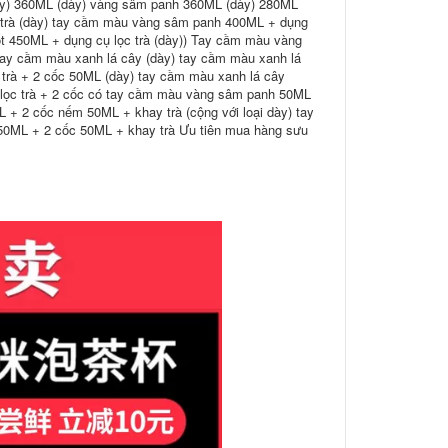
ày) 360ML (dày) vàng sâm panh 360ML (dày) 280ML
c trà (dày) tay cầm màu vàng sâm panh 400ML + dụng
ốt 450ML + dụng cụ lọc trà (dày)) Tay cầm màu vàng
tay cầm màu xanh lá cây (dày) tay cầm màu xanh lá
 trà + 2 cốc 50ML (dày) tay cầm màu xanh lá cây
i lọc trà + 2 cốc có tay cầm màu vàng sâm panh 50ML
 + 2 cốc nếm 50ML + khay trà (cộng với loại dày) tay
450ML + 2 cốc 50ML + khay trà Ưu tiên mua hàng sưu