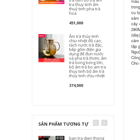
trà đen bộ trà am
màu 
tra thuy tinh ấm
tron
thuỷ tinh pha trà
cụ l
hoa
t
sâm 
451,000
cây 
280M
(dày
Ấm trà thủy tinh
cầm 
chịu nhiệt độ cao,
tách nước trà đặc,
tập 
bếp gốm điện gia
Nguồ
dụng để đun nước
Công
và pha trà thơm, ấm
trà bong bóng lớn,
Cho 
bộ ấm trà bo am tra
thuy tinh bộ ấm trà
thủy tinh chịu nhiệt
t
374,000
SẢN PHẨM TƯƠNG TỰ
ban tra dien thong