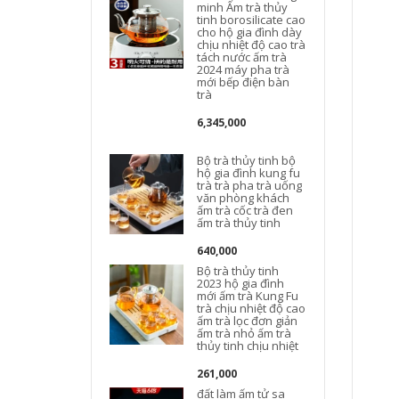
minh Ấm trà thủy
tinh borosilicate cao
cho hộ gia đình dày
chịu nhiệt độ cao trà
tách nước ấm trà
2024 máy pha trà
mới bếp điện bàn
trà
6,345,000
Bộ trà thủy tinh bộ
hộ gia đình kung fu
trà trà pha trà uống
văn phòng khách
ấm trà cốc trà đen
ấm trà thủy tinh
640,000
Bộ trà thủy tinh
2023 hộ gia đình
mới ấm trà Kung Fu
trà chịu nhiệt độ cao
ấm trà lọc đơn giản
ấm trà nhỏ ấm trà
ấ
thủy tinh chịu nhiệt
t
261,000
đất làm ấm tử sa