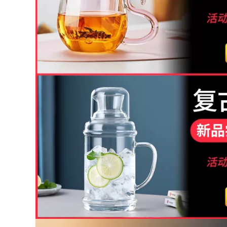
tím đích thực của
ban đầu khoáng tím
Yixing, hoàn toàn
nồi đất sét ấm trà
được làm thủ công
nguyên chất
bởi các nghệ sĩ nổi
handmade kung fu
tiếng, Ngọa hổ tàng
trà hộ gia đình đất
long, bộ ấm trà
sét tím sen ấm trà
Kung Fu đơn tại nhà
ấm tử sa 900 triệu
bình trà tử sa ấm trà
ấm tử sa lục nê
tử sa
2,542,000
1,140,000
ấm trà sa tử Nghi
ấm pha trà bằng đất
Hưng nguyên chất
Ấm cát tím Yixing
handmade cát tím
đích thực, hoàn
nồi nổi tiếng màu
toàn thủ công, ấm
tím đỏ son bùn Xishi
trà muôi đá Dongpo
Bộ nồi hộ gia đình
nổi tiếng, bộ ấm trà
ấm trà chính hãng
dung tích lớn sử
bộ trà đơn ấm pha
dụng tại nhà bộ ấm
trà tử sa bộ ấm trà
tử sa ấm tử sa biển
tử sa
phúc
1,296,000
852,000
ấm tử nê Ấm trà đất
m trà tử sa thật giả
sét Yixing hoàn
Yixing gốc quặng cát
toàn được hái bằng
ím nồi, ấm trà gia
tay rò rỉ ấm trà gia
dụng thủ công nổi
đình công suất lớn
tiếng, bộ ấm trà, ấm
bộ ấm trà đất sét tím
trà Hanbian công
có vàng và hoa bộ