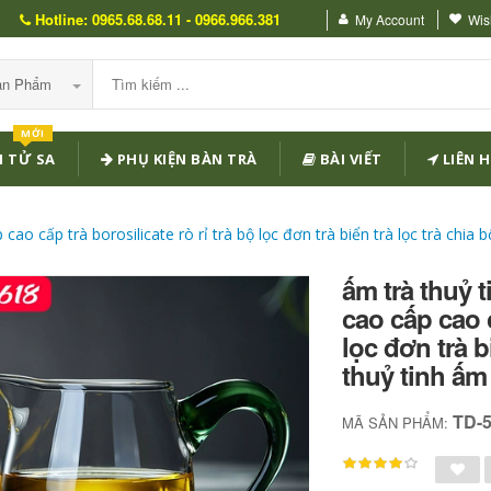
Hotline: 0965.68.68.11 - 0966.966.381
My Account
Wish
Sản Phẩm
MỚI
 TỬ SA
PHỤ KIỆN BÀN TRÀ
BÀI VIẾT
LIÊN H
ao cấp trà borosilicate rò rỉ trà bộ lọc đơn trà biển trà lọc trà chia 
ấm trà thuỷ 
cao cấp cao c
lọc đơn trà b
thuỷ tinh ấm
TD-
MÃ SẢN PHẨM: