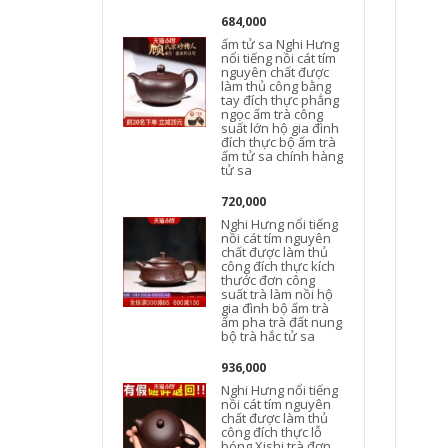
684,000
ấm tử sa Nghi Hưng
n
nổi tiếng nồi cát tím
nguyên chất được
làm thủ công bằng
tay đích thực phẳng
ngọc ấm trà công
suất lớn hộ gia đình
t
đích thực bộ ấm trà
ấm tử sa chính hàng
tử sa
720,000
Nghi Hưng nổi tiếng
nồi cát tím nguyên
chất được làm thủ
công đích thực kích
thước đơn công
suất trà làm nồi hộ
gia đình bộ ấm trà
t
ấm pha trà đất nung
bộ trà hắc tử sa
936,000
Nghi Hưng nổi tiếng
nồi cát tím nguyên
chất được làm thủ
công đích thực lỗ
bóng Xishi trà đơn