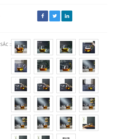
đ
ẮC ::