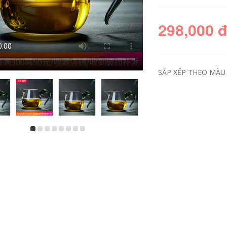
298,000 
SẮP XẾP THEO MÀU S
Chịu Nhiệt Độ Cao
Chịu Nhiệt Độ Cao
Ấm Trà Thủy Tinh
Ấm Trà Thủy Tinh
Dày Nồi Đơn Trà
Dày Nồi Đơn Trà
Tách Nước Hộ Gia
Tách Nước Hộ Gia
Đình Hoa Nhỏ Ấm
Đình Hoa Nhỏ Ấm
Trà Kung Fu Ấm Trà
Trà Kung Fu Trà Đặc
Bộ Trà ấm thuỷ tinh
Biệt Ấm Trà bình trà
pha trà bình đun trà
thuỷ tinh có lõi lọc
thuỷ tinh
ấm pha trà thủy tinh
có lọc
511,000
451,000