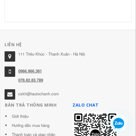
Tr
5,
LIÊN HỆ
111 Triều Khúc - Thanh Xuân - Hà Nội
0966.966.381
078.82.83.789
cskh@tautochanh.com
BÀN TRÀ THÔNG MINH
ZALO CHAT
Giới thiệu
Hướng dẫn mua hàng
Thanh toán và giao nhận