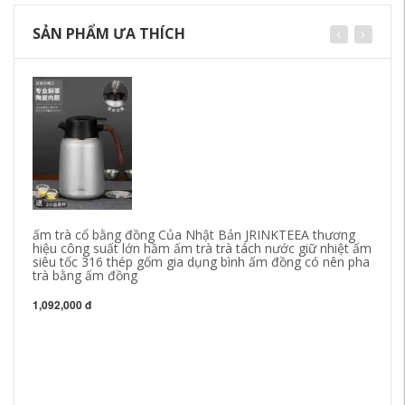
SẢN PHẨM ƯA THÍCH
ấm trà cổ bằng đồng Của Nhật Bản JRINKTEEA thương
hiệu công suất lớn hầm ấm trà trà tách nước giữ nhiệt ấm
siêu tốc 316 thép gốm gia dụng bình ấm đồng có nên pha
trà bằng ấm đồng
1,092,000 đ
ấm
Ha
Mu