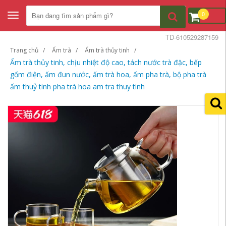
0
Toggle
navigation
TD-610529287159
Trang chủ
Ấm trà
Ấm trà thủy tinh
Ấm trà thủy tinh, chịu nhiệt độ cao, tách nước trà đặc, bếp
gốm điện, ấm đun nước, ấm trà hoa, ấm pha trà, bộ pha trà
ấm thuỷ tinh pha trà hoa am tra thuy tinh