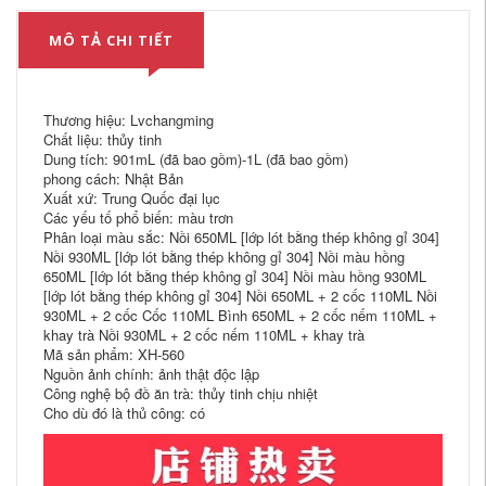
MÔ TẢ CHI TIẾT
Thương hiệu: Lvchangming
Chất liệu: thủy tinh
Dung tích: 901mL (đã bao gồm)-1L (đã bao gồm)
phong cách: Nhật Bản
Xuất xứ: Trung Quốc đại lục
Các yếu tố phổ biến: màu trơn
Phân loại màu sắc: Nồi 650ML [lớp lót bằng thép không gỉ 304]
Nồi 930ML [lớp lót bằng thép không gỉ 304] Nồi màu hồng
650ML [lớp lót bằng thép không gỉ 304] Nồi màu hồng 930ML
[lớp lót bằng thép không gỉ 304] Nồi 650ML + 2 cốc 110ML Nồi
930ML + 2 cốc Cốc 110ML Bình 650ML + 2 cốc nếm 110ML +
khay trà Nồi 930ML + 2 cốc nếm 110ML + khay trà
Mã sản phẩm: XH-560
Nguồn ảnh chính: ảnh thật độc lập
Công nghệ bộ đồ ăn trà: thủy tinh chịu nhiệt
Cho dù đó là thủ công: có