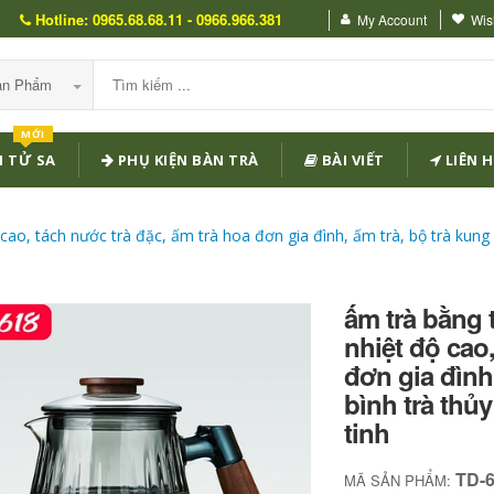
Hotline: 0965.68.68.11 - 0966.966.381
My Account
Wish
Sản Phẩm
MỚI
 TỬ SA
PHỤ KIỆN BÀN TRÀ
BÀI VIẾT
LIÊN H
 cao, tách nước trà đặc, ấm trà hoa đơn gia đình, ấm trà, bộ trà kung
ấm trà bằng 
nhiệt độ cao
đơn gia đình
bình trà thủ
tinh
TD-
MÃ SẢN PHẨM: