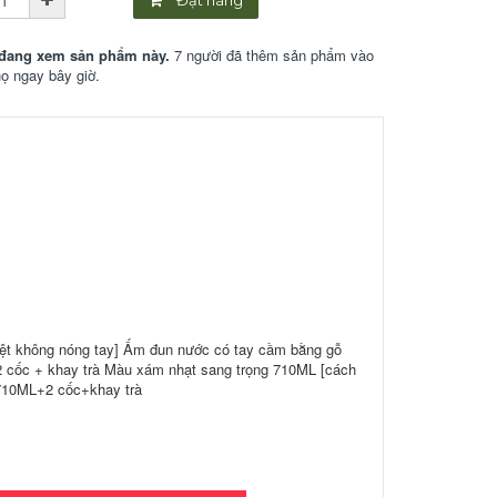
Đặt hàng
đang xem sản phẩm này.
7 người đã thêm sản phẩm vào
họ ngay bây giờ.
iệt không nóng tay] Ấm đun nước có tay cầm bằng gỗ
2 cốc + khay trà Màu xám nhạt sang trọng 710ML [cách
 710ML+2 cốc+khay trà