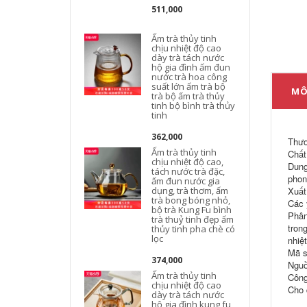
511,000
Ấm trà thủy tinh
chịu nhiệt độ cao
dày trà tách nước
hộ gia đình ấm đun
nước trà hoa công
suất lớn ấm trà bộ
MÔ
trà bộ ấm trà thủy
tinh bộ bình trà thủy
t
tinh
362,000
Thươ
Ấm trà thủy tinh
Chất 
chịu nhiệt độ cao,
Dung
tách nước trà đặc,
phon
ấm đun nước gia
dụng, trà thơm, ấm
Xuất
trà bong bóng nhỏ,
Các 
bộ trà Kung Fu bình
t
Phân
trà thuỷ tinh đẹp ấm
tron
thủy tinh pha chè có
lọc
nhiệ
Mã s
374,000
Nguồ
Ấm trà thủy tinh
Công
chịu nhiệt độ cao
t
Cho 
dày trà tách nước
hộ gia đình kung fu