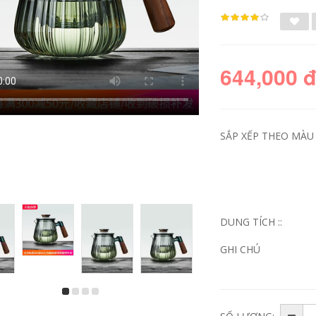
644,000 
SẮP XẾP THEO MÀU S
Chịu Nhiệt Độ Cao
Chịu Nhiệt Độ Cao
Ấm Trà Thủy Tinh
Ấm Trà Thủy Tinh
DUNG TÍCH ::
Dày Nồi Đơn Trà
Dày Nồi Đơn Trà
Tách Nước Hộ Gia
Tách Nước Hộ Gia
Đình Hoa Nhỏ Ấm
Đình Hoa Nhỏ Ấm
GHI CHÚ
Trà Kung Fu Ấm Trà
Trà Kung Fu Trà Đặc
Bộ Trà ấm thuỷ tinh
Biệt Ấm Trà bình trà
pha trà bình đun trà
thuỷ tinh có lõi lọc
thuỷ tinh
ấm pha trà thủy tinh
có lọc
511,000
451,000