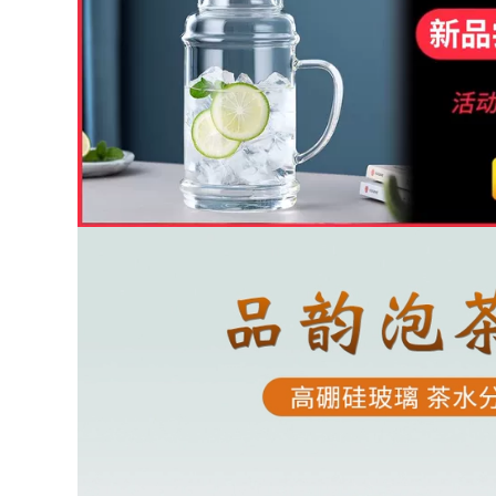
Ấm trà đất sét màu
chén tử sa Yixing
tím đích thực của
ban đầu khoáng tím
Yixing, hoàn toàn
nồi đất sét ấm trà
được làm thủ công
nguyên chất
bởi các nghệ sĩ nổi
handmade kung fu
tiếng, Ngọa hổ tàng
trà hộ gia đình đất
long, bộ ấm trà
sét tím sen ấm trà
Kung Fu đơn tại nhà
ấm tử sa 900 triệu
bình trà tử sa ấm trà
ấm tử sa lục nê
tử sa
2,542,000
1,140,000
ấm trà sa tử Nghi
ấm pha trà bằng đất
Hưng nguyên chất
Ấm cát tím Yixing
handmade cát tím
đích thực, hoàn
nồi nổi tiếng màu
toàn thủ công, ấm
tím đỏ son bùn Xishi
trà muôi đá Dongpo
Bộ nồi hộ gia đình
nổi tiếng, bộ ấm trà
ấm trà chính hãng
dung tích lớn sử
bộ trà đơn ấm pha
dụng tại nhà bộ ấm
trà tử sa bộ ấm trà
tử sa ấm tử sa biển
tử sa
phúc
1,296,000
852,000
ấm tử nê Ấm trà đất
m trà tử sa thật giả
sét Yixing hoàn
Yixing gốc quặng cát
toàn được hái bằng
ím nồi, ấm trà gia
tay rò rỉ ấm trà gia
dụng thủ công nổi
đình công suất lớn