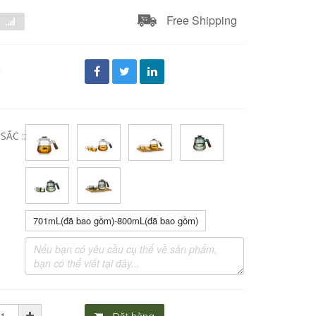
Free Shipping
đ
ẮC ::
701mL(đã bao gồm)-800mL(đã bao gồm)