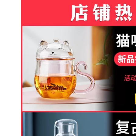
bếp gốm điện gia
Dày Nồi Đơn Trà
dụng, ấm đun nước,
Tách Nước Hộ Gia
ấm trà, bộ pha trà
Đình Trà Đen Hoa
bình đun trà thuỷ
Ấm Trà Bong Bóng
tinh ấm pha trà thủy
Nhỏ Ấm Trà Bộ Trà
inh có lọc
ấm pha trà thủy tinh
cao cấp ấm thuỷ
tinh pha trà hoa
511,000
411,000
Ấm trà thủy tinh,
chịu nhiệt độ cao,
công suất lớn, ấm
Ấm trà thủy tinh
đun nước bếp điện
chịu nhiệt độ cao
gốm gia dụng, ấm
dày bếp gốm điện
trà thơm tốt cho sức
ấm đun nước xử lý
khỏe, bộ ấm trà bộ
công suất lớn hộ gia
tách trà thủy tinh bộ
đình ấm trà bộ trà
rà thủy tinh
bộ bình trà thủy tinh
cao cấp bình trà
thuỷ tinh
712,000
544,000