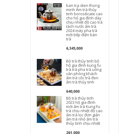
ban tra dien thong
minh Ấm trà thủy
tinh borosilicate cao
cho hộ gia đình dày
chịu nhiệt độ cao trà
tách nước ấm trà
2024 máy pha trà
mới bếp điện bàn
trà
6,345,000
Bộ trà thủy tinh bộ
hộ gia đình kung fu
trà trà pha trà uống
văn phòng khách
ấm trà cốc trà đen
ấm trà thủy tinh
640,000
Bộ trà thủy tinh
2023 hộ gia đình
mới ấm trà Kung Fu
trà chịu nhiệt độ cao
ấm trà lọc đơn giản
ấm trà nhỏ ấm trà
ấ
thủy tinh chịu nhiệt
t
261,000