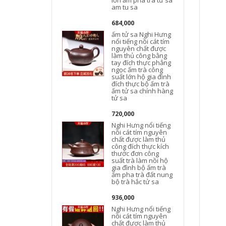
lớn ấm pha trà tử sa
am tu sa
684,000
ấm tử sa Nghi Hưng
n
nổi tiếng nồi cát tím
nguyên chất được
làm thủ công bằng
tay đích thực phẳng
ngọc ấm trà công
suất lớn hộ gia đình
t
đích thực bộ ấm trà
ấm tử sa chính hàng
tử sa
720,000
Nghi Hưng nổi tiếng
nồi cát tím nguyên
chất được làm thủ
công đích thực kích
thước đơn công
suất trà làm nồi hộ
gia đình bộ ấm trà
t
ấm pha trà đất nung
bộ trà hắc tử sa
936,000
Nghi Hưng nổi tiếng
nồi cát tím nguyên
chất được làm thủ