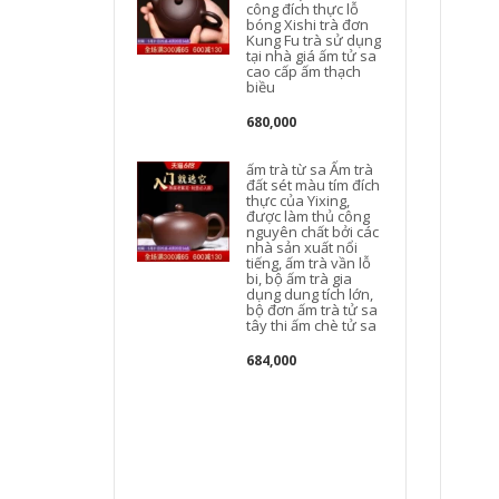
công đích thực lỗ
bóng Xishi trà đơn
Kung Fu trà sử dụng
tại nhà giá ấm tử sa
cao cấp ấm thạch
t
biều
680,000
ấm trà từ sa Ấm trà
đất sét màu tím đích
thực của Yixing,
được làm thủ công
nguyên chất bởi các
nhà sản xuất nổi
tiếng, ấm trà vần lỗ
bi, bộ ấm trà gia
dụng dung tích lớn,
bộ đơn ấm trà tử sa
tây thi ấm chè tử sa
684,000
c