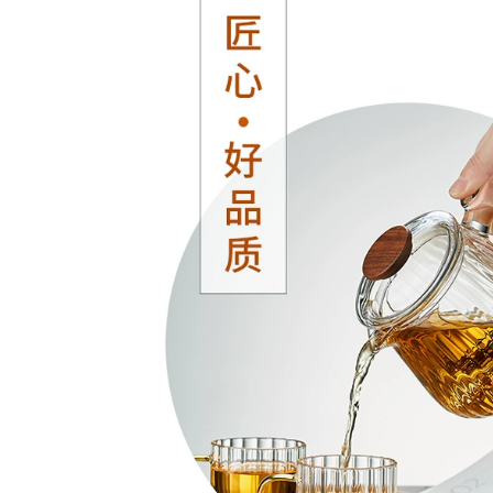
trà bằng đất
Yixing Nam Công
Suất Lớn Hoàn Toàn
684,000
Thủ Công Màu Tím
Ấm trà đất sét tím
Cốc Đất Sét Có Nắp
ổi tiếng Yixing
Trà Trà Trà Văn
được chạm khắc
Phòng Lần Đến Và
hoàn toàn bằng tay
Chạy ấm tử nê ấm
Dongpo đá ấm trà
trà từ sa
ấm trà công suất lớn
ấm tư sa ấm tử sa
640,000
ây thi
ấm tử sa cao cấp an
nhi trà Yixing ban
760,000
đầu mỏ đích thực
bo am tra tu sa Nghi
nồi đất sét màu tím
Hưng ban đầu
nguyên chất
quặng tím nồi đất
handmade ấm trà
sét nguyên chất
nhà quà tặng bộ trà
handmade đất sét
đất sét màu tím vui
tím quà tặng nhà ấm
vẻ nồi bộ ấm trà đạo
trà bộ trà bão đá
tử sa ấm trà tử sa
muỗng bộ ấm chén
cao cấp
tử sa cao cấp ấm trà
ử sa tây thi
2,590,000
bộ ấm chén tử sa
1,922,000
cao cấp Yixing ban
bộ ấm trà tử sa Nghi
đầu mỏ đích thực
Hưng nguyên
nồi cát tím nguyên
quặng nguyên chất
chất handmade ấm
thủ công đất sét tím
trà nhà bộ quà tặng
công bằng cốc kung
đất sét màu tím tuổi