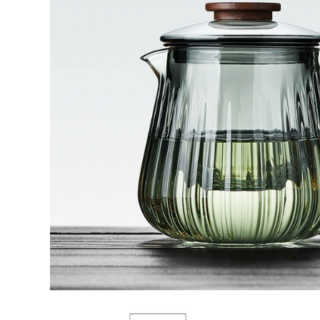
tiếng, bộ ấm trà, ấm
bộ ấm trà đất sét tím
trà Hanbian công
có vàng và hoa bộ
suất lớn đích thực
trà đạo hắc tử sa ấm
ấm tử sa chính hàng
pha trà đất nung
đất làm ấm tử sa
2,590,000
852,000
bo am tra tu sa
ấm trà tử sa Ấm trà
Yixing ban đầu
đất sét màu tím
quặng đất sét màu
Yixing hoàn toàn
tím ấm trà nổi tiếng
được làm thủ công
nguyên chất
hoàn toàn bằng tay
handmade ban đầu
kung fu bộ trà ấm
quặng đất sét màu
trà gốc khoáng đất
tím món quà nhà
sét màu tím bốn con
ấm trà vẻ đẹp vai
vật hoàng đạo Rồng
chén trà tử sa ấm
Teng Ma Yue chén
trà tử sa cao cấp
ử sa trà tử sa
2,262,000
4,382,000
mua ấm tử sa Nghi
bộ trà đạo hắc tử sa
Hưng ban đầu
Nghi Hưng nổi tiếng
quặng cát tím nồi
ấm trà đất sét tím
nguyên chất
nguyên chất thủ
handmade hộ gia
công Bộ trà cho gia
đình ấm trà kung fu
đình làm trà công
trà đất sét tím Thái
suất lớn đích thực
Hồ đá ấm tử sa
cũ đất sét tím ấm trà
thạch biều trà tử sa
Qinquan giá ấm tử
sa cao cấp ấm pha
2,590,000