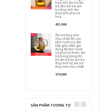
hoa nhỏ ấm trà ấm
trà đen bộ trà am
tra thuy tinh ấm
thuỷ tinh pha trà
hoa
t
451,000
Ấm trà thủy tinh
chịu nhiệt độ cao,
tách nước trà đặc,
bếp gốm điện gia
dụng để đun nước
và pha trà thơm, ấm
trà bong bóng lớn,
bộ ấm trà bo am tra
thuy tinh bộ ấm trà
thủy tinh chịu nhiệt
t
374,000
SẢN PHẨM TƯƠNG TỰ