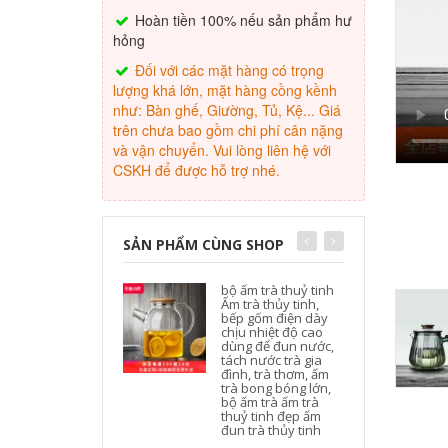
Hoàn tiền 100% nếu sản phẩm hư
hỏng
Đối với các mặt hàng có trọng
lượng khá lớn, mặt hàng cồng kềnh
như: Bàn ghế, Giường, Tủ, Kệ... Giá
trên chưa bao gồm chi phí cân nặng
và vận chuyển. Vui lòng liên hệ với
CSKH để được hỗ trợ nhé.
SẢN PHẨM CÙNG SHOP
bộ ấm trà thuỷ tinh
Ấm trà thủy tinh,
bếp gốm điện dày
chịu nhiệt độ cao
dùng để đun nước,
tách nước trà gia
đình, trà thơm, ấm
trà bong bóng lớn,
bộ ấm trà ấm trà
thuỷ tinh đẹp ấm
đun trà thủy tinh