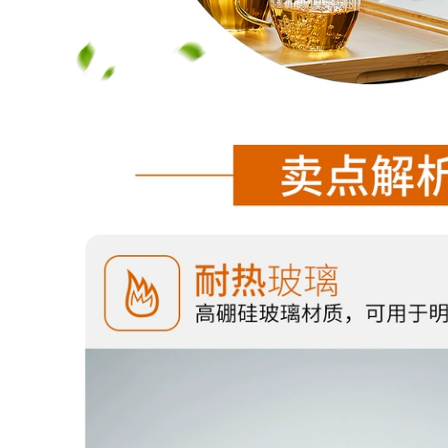
fu trà bộ trà đạo
thọ đào ấm trà tây
phụ kiện đất sét tím
thi ấm pha trà tử sa
bò uống công bằng
cốc bộ ấm tử sa ấm
2,590,000
rà tây thi
am tra tu sa Yixing
Zisha ấm trà đích
411,000
thực nguyên chất
bình trà tử sa Nghi
thủ công nổi tiếng
Hưng nổi tiếng nồi
Hanwa ấm trà bộ hộ
đất sét tím nguyên
gia đình kích thước
chất thủ công đích
duy nhất công suất
thực đất sét tím
bộ ấm trà tử sa bộ
bóng lỗ Handuo bộ
ấm chén tử sa
hộ gia đình ấm trà
đơn trà ấm sa tử
852,000
gốm sứ tử sa
976,000
Yixing gốc quặng đất
sét màu tím ấm trà,
nguyên chất thủ
Nghi Hưng ban đầu
công tặng hộ gia
quặng cát tím cốc
đình đơn ấm trà, đất
hống rò rỉ lọc lót 3
sét màu tím hương
bộ văn phòng hộ
thơm ấm trà tây thi
gia đình bùn tím cốc
ấm sa tử
ấm trà đất tử sa ấm
tử sa biển phúc
4,910,000
684,000