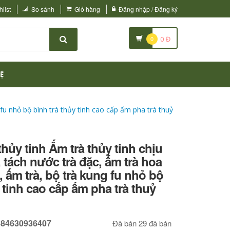
list
So sánh
Giỏ hàng
Đăng nhập / Đăng ký
0
0
Đ
Ệ
 fu nhỏ bộ bình trà thủy tinh cao cấp ấm pha trà thuỷ
thủy tinh Ấm trà thủy tinh chịu
, tách nước trà đặc, ấm trà hoa
, ấm trà, bộ trà kung fu nhỏ bộ
y tinh cao cấp ấm pha trà thuỷ
684630936407
Đã bán 29 đã bán