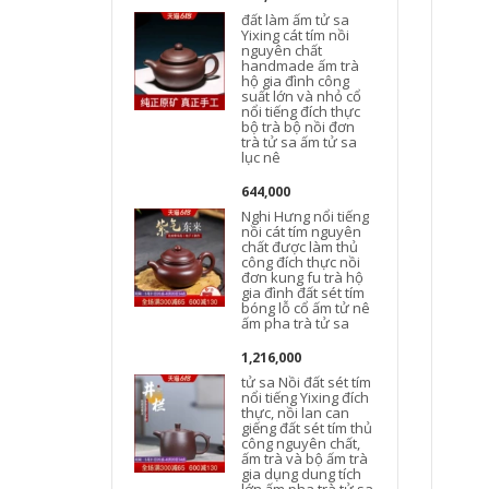
đất làm ấm tử sa
Yixing cát tím nồi
nguyên chất
handmade ấm trà
hộ gia đình công
suất lớn và nhỏ cổ
nổi tiếng đích thực
bộ trà bộ nồi đơn
trà tử sa ấm tử sa
lục nê
644,000
Nghi Hưng nổi tiếng
nồi cát tím nguyên
chất được làm thủ
công đích thực nồi
đơn kung fu trà hộ
t
gia đình đất sét tím
bóng lỗ cổ ấm tử nê
ấm pha trà tử sa
1,216,000
tử sa Nồi đất sét tím
nổi tiếng Yixing đích
thực, nồi lan can
giếng đất sét tím thủ
công nguyên chất,
ấm trà và bộ ấm trà
gia dụng dung tích