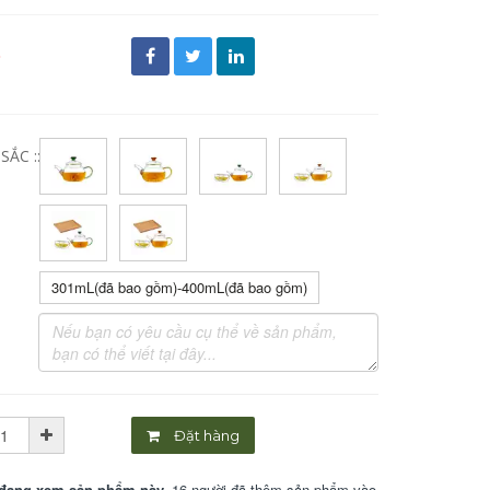
đ
ẮC ::
301mL(đã bao gồm)-400mL(đã bao gồm)
Đặt hàng
đang xem sản phẩm này.
16 người đã thêm sản phẩm vào