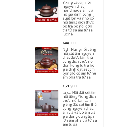
Yixing cát tím nồi
nguyên chất
handmade ấm trà
hộ gia đình công
suất lớn và nhỏ cổ
nổi tiếng đích thực
bộ trà bộ nồi đơn
trà tử sa ấm tử sa
lục nê
644,000
Nghi Hưng nổi tiếng
nồi cát tím nguyên
chất được làm thủ
công đích thực nồi
đơn kung fu trà hộ
t
gia đình đất sét tím
bóng lỗ cổ ấm tử nê
ấm pha trà tử sa
1,216,000
tử sa Nồi đất sét tím
nổi tiếng Yixing đích
thực, nồi lan can
giếng đất sét tím thủ
công nguyên chất,
ấm trà và bộ ấm trà
gia dụng dung tích
lớn ấm pha trà tử sa
am tu sa