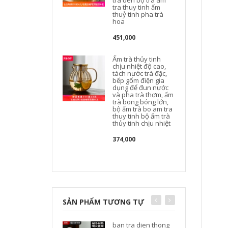
trà đen bộ trà am
tra thuy tinh ấm
thuỷ tinh pha trà
hoa
t
451,000
Ấm trà thủy tinh
chịu nhiệt độ cao,
tách nước trà đặc,
bếp gốm điện gia
dụng để đun nước
và pha trà thơm, ấm
trà bong bóng lớn,
bộ ấm trà bo am tra
thuy tinh bộ ấm trà
thủy tinh chịu nhiệt
t
374,000
SẢN PHẨM TƯƠNG TỰ
ban tra dien thong