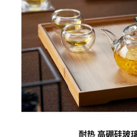
suất lớn đích thực
trà đạo hắc tử sa ấm
ấm tử sa chính hàng
pha trà đất nung
đất làm ấm tử sa
2,590,000
852,000
bo am tra tu sa
ấm trà tử sa Ấm trà
Yixing ban đầu
đất sét màu tím
quặng đất sét màu
Yixing hoàn toàn
tím ấm trà nổi tiếng
được làm thủ công
nguyên chất
hoàn toàn bằng tay
handmade ban đầu
kung fu bộ trà ấm
quặng đất sét màu
trà gốc khoáng đất
tím món quà nhà
sét màu tím bốn con
ấm trà vẻ đẹp vai
vật hoàng đạo Rồng
chén trà tử sa ấm
Teng Ma Yue chén
trà tử sa cao cấp
ử sa trà tử sa
2,262,000
4,382,000
mua ấm tử sa Nghi
bộ trà đạo hắc tử sa
Hưng ban đầu
Nghi Hưng nổi tiếng
quặng cát tím nồi
ấm trà đất sét tím
nguyên chất
nguyên chất thủ
handmade hộ gia
công Bộ trà cho gia
đình ấm trà kung fu
đình làm trà công
trà đất sét tím Thái
suất lớn đích thực
Hồ đá ấm tử sa
cũ đất sét tím ấm trà
thạch biều trà tử sa
Qinquan giá ấm tử
sa cao cấp ấm pha
2,590,000
trà bằng đất
Yixing Nam Công