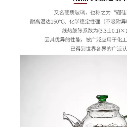
Suất Lớn Hoàn Toàn
684,000
Thủ Công Màu Tím
Ấm trà đất sét tím
Cốc Đất Sét Có Nắp
ổi tiếng Yixing
Trà Trà Trà Văn
được chạm khắc
Phòng Lần Đến Và
hoàn toàn bằng tay
Chạy ấm tử nê ấm
Dongpo đá ấm trà
trà từ sa
ấm trà công suất lớn
ấm tư sa ấm tử sa
640,000
ây thi
ấm tử sa cao cấp an
nhi trà Yixing ban
760,000
đầu mỏ đích thực
bo am tra tu sa Nghi
nồi đất sét màu tím
Hưng ban đầu
nguyên chất
quặng tím nồi đất
handmade ấm trà
sét nguyên chất
nhà quà tặng bộ trà
handmade đất sét
đất sét màu tím vui
tím quà tặng nhà ấm
vẻ nồi bộ ấm trà đạo
trà bộ trà bão đá
tử sa ấm trà tử sa
muỗng bộ ấm chén
cao cấp
tử sa cao cấp ấm trà
ử sa tây thi
2,590,000
bộ ấm chén tử sa
1,922,000
cao cấp Yixing ban
bộ ấm trà tử sa Nghi
đầu mỏ đích thực
Hưng nguyên
nồi cát tím nguyên
quặng nguyên chất
chất handmade ấm
thủ công đất sét tím
trà nhà bộ quà tặng
công bằng cốc kung
đất sét màu tím tuổi
fu trà bộ trà đạo
thọ đào ấm trà tây