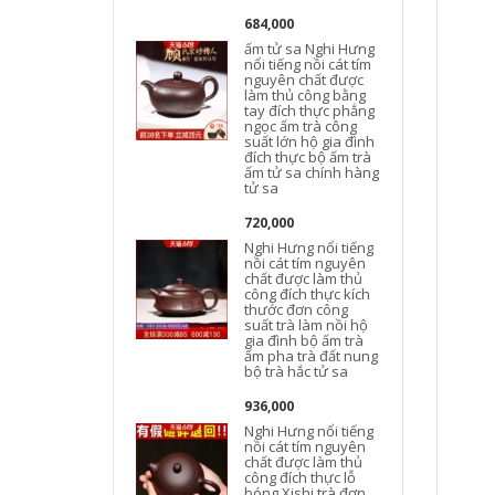
684,000
ấm tử sa Nghi Hưng
n
nổi tiếng nồi cát tím
nguyên chất được
làm thủ công bằng
tay đích thực phẳng
ngọc ấm trà công
suất lớn hộ gia đình
t
đích thực bộ ấm trà
ấm tử sa chính hàng
tử sa
720,000
Nghi Hưng nổi tiếng
nồi cát tím nguyên
chất được làm thủ
công đích thực kích
thước đơn công
suất trà làm nồi hộ
gia đình bộ ấm trà
t
ấm pha trà đất nung
bộ trà hắc tử sa
936,000
Nghi Hưng nổi tiếng
nồi cát tím nguyên
chất được làm thủ
công đích thực lỗ
bóng Xishi trà đơn