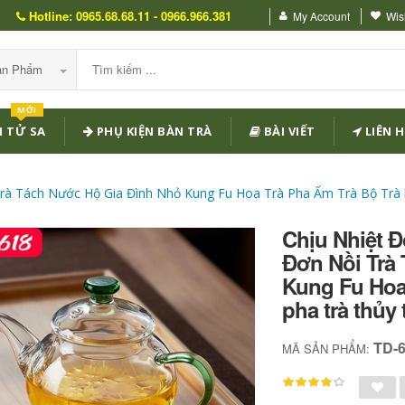
Hotline: 0965.68.68.11 - 0966.966.381
My Account
Wish
Sản Phẩm
MỚI
 TỬ SA
PHỤ KIỆN BÀN TRÀ
BÀI VIẾT
LIÊN H
à Tách Nước Hộ Gia Đình Nhỏ Kung Fu Hoa Trà Pha Ấm Trà Bộ Trà bộ
Chịu Nhiệt 
Đơn Nồi Trà
Kung Fu Hoa
pha trà thủy 
TD-
MÃ SẢN PHẨM: