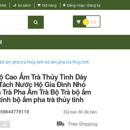
list
So sánh
Giỏ hàng
Đăng nhập / Đăng ký
0
0
Đ
Ệ
 ấm pha trà thủy tinh bộ ấm pha trà thủy tinh
Độ Cao Ấm Trà Thủy Tinh Dày
 Tách Nước Hộ Gia Đình Nhỏ
 Trà Pha Ấm Trà Bộ Trà bộ ấm
tinh bộ ấm pha trà thủy tinh
659644778119
Đã bán 80 đã bán
Free Shipping