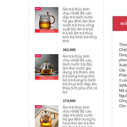
Ấm trà thủy tinh
chịu nhiệt độ cao
dày trà tách nước
hộ gia đình ấm đun
MÔ
nước trà hoa công
suất lớn ấm trà bộ
trà bộ ấm trà thủy
tinh bộ bình trà thủy
t
tinh
Thươ
Chất 
362,000
Dung
Ấm trà thủy tinh
phon
chịu nhiệt độ cao,
tách nước trà đặc,
Xuất
ấm đun nước gia
Các 
dụng, trà thơm, ấm
Phân
trà bong bóng nhỏ,
bộ trà Kung Fu bình
2 cố
t
trà thuỷ tinh đẹp ấm
325M
thủy tinh pha chè có
Mã s
lọc
Nguồ
Công
374,000
Cho 
Ấm trà thủy tinh
chịu nhiệt độ cao
t
dày trà tách nước
hộ gia đình kung fu
hoa nhỏ ấm trà ấm