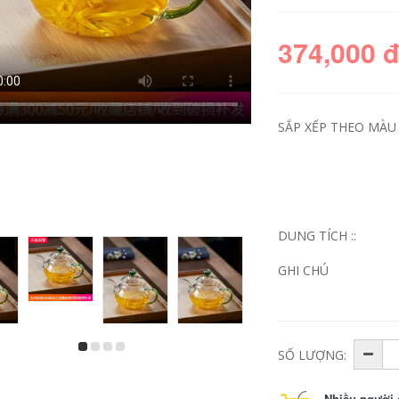
374,000 
SẮP XẾP THEO MÀU S
DUNG TÍCH ::
Chịu Nhiệt Độ Cao
Chịu Nhiệt Độ Cao
Ấm Trà Thủy Tinh
Ấm Trà Thủy Tinh
Dày Nồi Đơn Trà
Dày Nồi Đơn Trà
GHI CHÚ
Tách Nước Hộ Gia
Tách Nước Hộ Gia
Đình Hoa Nhỏ Ấm
Đình Hoa Nhỏ Ấm
Trà Kung Fu Ấm Trà
Trà Kung Fu Trà Đặc
Bộ Trà ấm thuỷ tinh
Biệt Ấm Trà bình trà
pha trà bình đun trà
thuỷ tinh có lõi lọc
thuỷ tinh
ấm pha trà thủy tinh
có lọc
SỐ LƯỢNG:
511,000
451,000
Nhiều người 