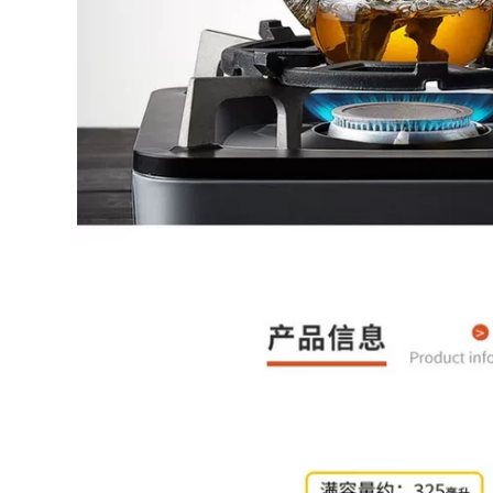
phụ kiện đất sét tím
thi ấm pha trà tử sa
bò uống công bằng
cốc bộ ấm tử sa ấm
2,590,000
rà tây thi
am tra tu sa Yixing
Zisha ấm trà đích
411,000
thực nguyên chất
bình trà tử sa Nghi
thủ công nổi tiếng
Hưng nổi tiếng nồi
Hanwa ấm trà bộ hộ
đất sét tím nguyên
gia đình kích thước
chất thủ công đích
duy nhất công suất
thực đất sét tím
bộ ấm trà tử sa bộ
bóng lỗ Handuo bộ
ấm chén tử sa
hộ gia đình ấm trà
đơn trà ấm sa tử
852,000
gốm sứ tử sa
976,000
Yixing gốc quặng đất
sét màu tím ấm trà,
nguyên chất thủ
Nghi Hưng ban đầu
công tặng hộ gia
quặng cát tím cốc
đình đơn ấm trà, đất
hống rò rỉ lọc lót 3
sét màu tím hương
bộ văn phòng hộ
thơm ấm trà tây thi
gia đình bùn tím cốc
ấm sa tử
ấm trà đất tử sa ấm
tử sa biển phúc
4,910,000
684,000