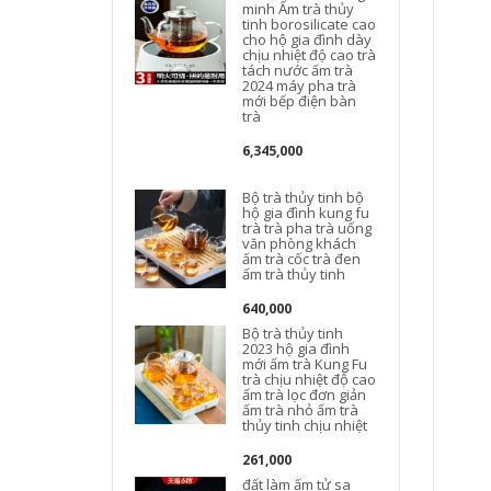
minh Ấm trà thủy
tinh borosilicate cao
cho hộ gia đình dày
chịu nhiệt độ cao trà
tách nước ấm trà
2024 máy pha trà
mới bếp điện bàn
trà
6,345,000
Bộ trà thủy tinh bộ
hộ gia đình kung fu
trà trà pha trà uống
văn phòng khách
ấm trà cốc trà đen
ấm trà thủy tinh
640,000
Bộ trà thủy tinh
2023 hộ gia đình
mới ấm trà Kung Fu
trà chịu nhiệt độ cao
ấm trà lọc đơn giản
ấm trà nhỏ ấm trà
ấ
thủy tinh chịu nhiệt
t
261,000
đất làm ấm tử sa