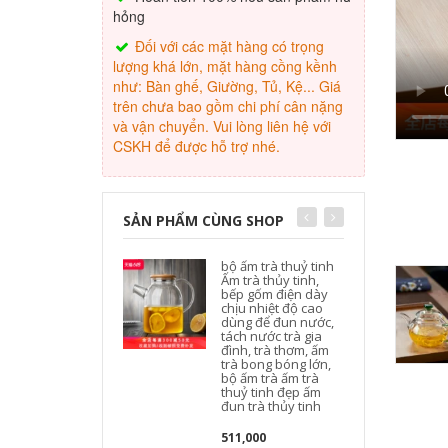
hỏng
Đối với các mặt hàng có trọng
lượng khá lớn, mặt hàng cồng kềnh
như: Bàn ghế, Giường, Tủ, Kệ... Giá
trên chưa bao gồm chi phí cân nặng
và vận chuyển. Vui lòng liên hệ với
CSKH để được hỗ trợ nhé.
SẢN PHẨM CÙNG SHOP
bộ ấm trà thuỷ tinh
Ấm trà thủy tinh,
bếp gốm điện dày
chịu nhiệt độ cao
dùng để đun nước,
tách nước trà gia
đình, trà thơm, ấm
trà bong bóng lớn,
bộ ấm trà ấm trà
thuỷ tinh đẹp ấm
đun trà thủy tinh
511,000