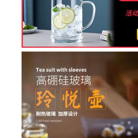
tím đích thực của
ban đầu khoáng tím
Yixing, hoàn toàn
nồi đất sét ấm trà
được làm thủ công
nguyên chất
bởi các nghệ sĩ nổi
handmade kung fu
tiếng, Ngọa hổ tàng
trà hộ gia đình đất
long, bộ ấm trà
sét tím sen ấm trà
Kung Fu đơn tại nhà
ấm tử sa 900 triệu
bình trà tử sa ấm trà
ấm tử sa lục nê
tử sa
2,542,000
1,140,000
ấm trà sa tử Nghi
ấm pha trà bằng đất
Hưng nguyên chất
Ấm cát tím Yixing
handmade cát tím
đích thực, hoàn
nồi nổi tiếng màu
toàn thủ công, ấm
tím đỏ son bùn Xishi
trà muôi đá Dongpo
Bộ nồi hộ gia đình
nổi tiếng, bộ ấm trà
ấm trà chính hãng
dung tích lớn sử
bộ trà đơn ấm pha
dụng tại nhà bộ ấm
trà tử sa bộ ấm trà
tử sa ấm tử sa biển
tử sa
phúc
1,296,000
852,000
ấm tử nê Ấm trà đất
m trà tử sa thật giả
sét Yixing hoàn
Yixing gốc quặng cát
toàn được hái bằng
ím nồi, ấm trà gia
tay rò rỉ ấm trà gia
dụng thủ công nổi
đình công suất lớn
tiếng, bộ ấm trà, ấm
bộ ấm trà đất sét tím
trà Hanbian công
có vàng và hoa bộ