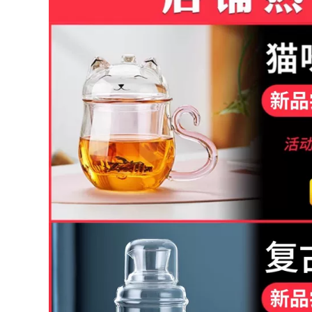
dụng, ấm đun nước,
Tách Nước Hộ Gia
ấm trà, bộ pha trà
Đình Trà Đen Hoa
bình đun trà thuỷ
Ấm Trà Bong Bóng
tinh ấm pha trà thủy
Nhỏ Ấm Trà Bộ Trà
inh có lọc
ấm pha trà thủy tinh
cao cấp ấm thuỷ
tinh pha trà hoa
511,000
411,000
Ấm trà thủy tinh,
chịu nhiệt độ cao,
công suất lớn, ấm
Ấm trà thủy tinh
đun nước bếp điện
chịu nhiệt độ cao
gốm gia dụng, ấm
dày bếp gốm điện
trà thơm tốt cho sức
ấm đun nước xử lý
khỏe, bộ ấm trà bộ
công suất lớn hộ gia
tách trà thủy tinh bộ
đình ấm trà bộ trà
rà thủy tinh
bộ bình trà thủy tinh
cao cấp bình trà
thuỷ tinh
712,000
544,000
Ấm trà đất sét màu
chén tử sa Yixing