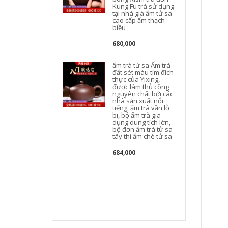
Kung Fu trà sử dụng
tại nhà giá ấm tử sa
cao cấp ấm thạch
t
biều
680,000
ấm trà từ sa Ấm trà
đất sét màu tím đích
thực của Yixing,
được làm thủ công
nguyên chất bởi các
nhà sản xuất nổi
tiếng, ấm trà vần lỗ
bi, bộ ấm trà gia
dụng dung tích lớn,
bộ đơn ấm trà tử sa
tây thi ấm chè tử sa
684,000
c