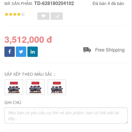
TD-628180204102
Đã bán 4 đã bán
MÃ SẢN PHẨM:
3,512,000 đ
Free Shipping
SẮP XẾP THEO MÀU SẮC ::
GHI CHÚ