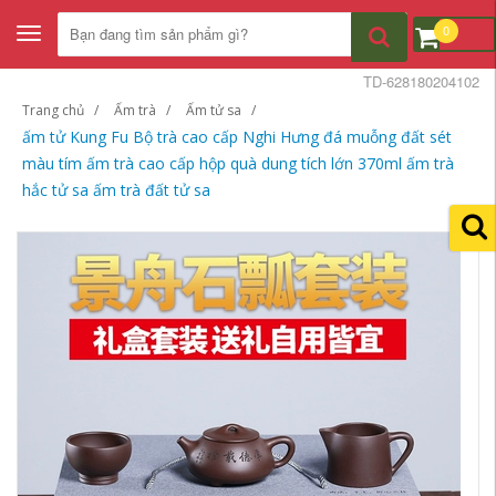
0
Toggle
navigation
TD-628180204102
Trang chủ
Ấm trà
Ấm tử sa
ấm tử Kung Fu Bộ trà cao cấp Nghi Hưng đá muỗng đất sét
màu tím ấm trà cao cấp hộp quà dung tích lớn 370ml ấm trà
hắc tử sa ấm trà đất tử sa