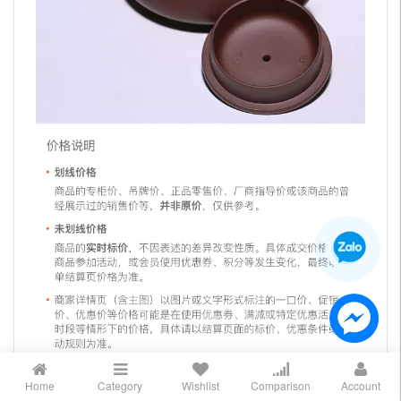
Home
Category
Wishlist
Comparison
Account