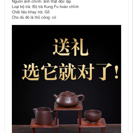
Nguồn ảnh chính: ảnh thật độc lập
Loại bộ trà: Bộ trà Kung Fu hoàn chỉnh
Chất liệu khay trà: Gỗ
Cho dù đó là thủ công: có