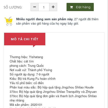
SỐ LƯỢNG:
Đặt hàng
Nhiều người đang xem sản phẩm này.
27 người đã thêm
sản phẩm vào giỏ hàng của họ ngay bây giờ.
MÔ TẢ CHI TIẾT
Thương hiệu: Yishatang
Chất liệu: cát tím
phong cách: Trung Quốc
Nơi xuất xứ: Thành phố Yixing
Số người áp dụng: 7-9 người
Kiểu: Bộ trà Kung Fu hoàn chỉnh
Yếu tố phổ biến: cổ điển
Phân loại màu sắc: Bộ hộp quà tặng Jingzhou Shilao Houde
370cc Bộ hộp quà tặng Jingzhou Shilao Tranquility và Zhiyuan
370cc Bộ hộp quà tặng đơn giản và thanh lịch Jingzhou Shilao
nhẹ nhàng
Mã sản phẩm: 2020101