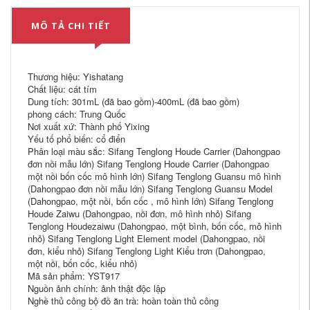
MÔ TẢ CHI TIẾT
Thương hiệu: Yishatang
Chất liệu: cát tím
Dung tích: 301mL (đã bao gồm)-400mL (đã bao gồm)
phong cách: Trung Quốc
Nơi xuất xứ: Thành phố Yixing
Yếu tố phổ biến: cổ điển
Phân loại màu sắc: Sifang Tenglong Houde Carrier (Dahongpao
đơn nồi mẫu lớn) Sifang Tenglong Houde Carrier (Dahongpao
một nồi bốn cốc mô hình lớn) Sifang Tenglong Guansu mô hình
(Dahongpao đơn nồi mẫu lớn) Sifang Tenglong Guansu Model
(Dahongpao, một nồi, bốn cốc , mô hình lớn) Sifang Tenglong
Houde Zaiwu (Dahongpao, nồi đơn, mô hình nhỏ) Sifang
Tenglong Houdezaiwu (Dahongpao, một bình, bốn cốc, mô hình
nhỏ) Sifang Tenglong Light Element model (Dahongpao, nồi
đơn, kiểu nhỏ) Sifang Tenglong Light Kiểu trơn (Dahongpao,
một nồi, bốn cốc, kiểu nhỏ)
Mã sản phẩm: YST917
Nguồn ảnh chính: ảnh thật độc lập
Nghề thủ công bộ đồ ăn trà: hoàn toàn thủ công