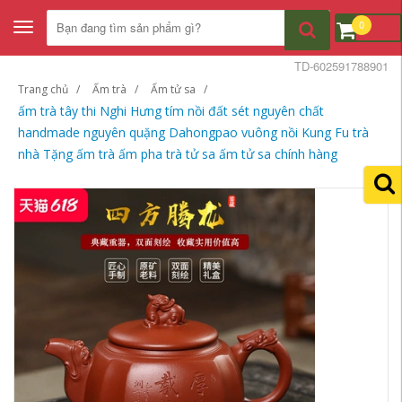
0
Toggle
navigation
TD-602591788901
Trang chủ
Ấm trà
Ấm tử sa
ấm trà tây thi Nghi Hưng tím nồi đất sét nguyên chất
handmade nguyên quặng Dahongpao vuông nồi Kung Fu trà
nhà Tặng ấm trà ấm pha trà tử sa ấm tử sa chính hàng