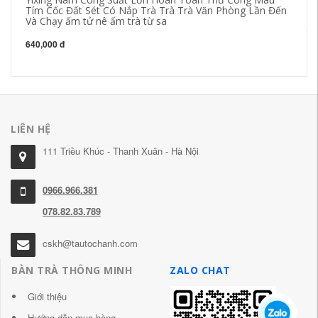
Tím Cốc Đất Sét Có Nắp Trà Trà Trà Văn Phòng Lần Đến
ng
Và Chạy ấm tử nê ấm trà từ sa
bộ
tr
640,000 đ
2,
LIÊN HỆ
111 Triều Khúc - Thanh Xuân - Hà Nội
0966.966.381
078.82.83.789
cskh@tautochanh.com
BÀN TRÀ THÔNG MINH
ZALO CHAT
Giới thiệu
Hướng dẫn mua hàng