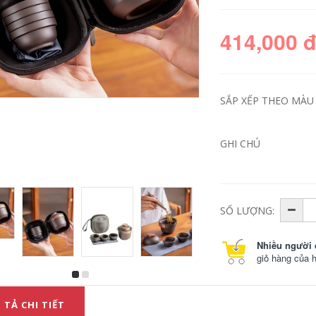
414,000 
SẮP XẾP THEO MÀU S
GHI CHÚ
ấm chén thuỷ tinh
Bộ trà du lịch Kung
Dày chịu nhiệt thủy
Fu di động, túi xách
tinh trong suốt trà
tay, ấm trà thủy tinh
SỐ LƯỢNG:
nhỏ trà có tay cầm
gốm phong cách cổ
cốc Kung Fu trà Bộ
điển Trung Quốc,
hộ gia đình cốc
cốc nhanh bộ ấm
Nhiều người 
nước trà bát chén
chén du lịch
thủy tinh cao cấp
giỏ hàng của 
450,000
219,000
bộ ấm chén du lịch
 TẢ CHI TIẾT
Bếp gốm điện pha
Bộ trà du lịch