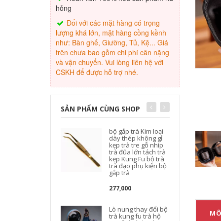
hỏng
Đối với các mặt hàng có trọng
lượng khá lớn, mặt hàng cồng kềnh
như: Bàn ghế, Giường, Tủ, Kệ... Giá
trên chưa bao gồm chi phí cân nặng
và vận chuyển. Vui lòng liên hệ với
CSKH để được hỗ trợ nhé.
SẢN PHẨM CÙNG SHOP
bộ gắp trà Kim loại
dày thép không gỉ
kẹp trà tre gỗ nhíp
trà đũa lớn tách trà
kẹp Kung Fu bộ trà
trà đạo phụ kiện bộ
gắp trà
277,000
Lò nung thay đổi bộ
MÔ
trà kung fu trà hộ