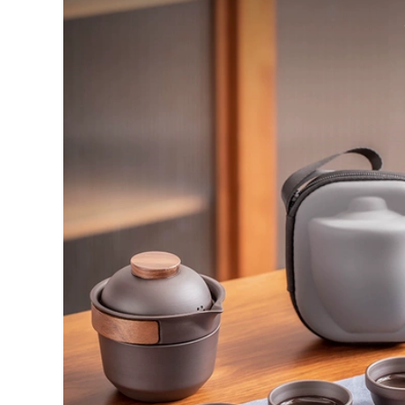
Zisha du lịch bộ trà
Ngoài Trời Nhanh Di
ngoài trời di động
Động Du Lịch Trà
ích hợp túi lưu trữ
bình trà du lịch
nhanh chóng cốc
một nồi bốn cốc bộ
346,000
trà kung fu ấm trà
u lịch
273,000
Gaiwan du lịch trà
Bát phủ ngọc bích
hiết bị di động cao
mỡ, bộ trà du lịch,
cấp cắm trại ngoài
thiết bị uống trà cắm
rời thiết bị đầy đủ
trại ngoài trời dành
ấm trà xe nhanh cốc
cho một người, cốc
bộ ấm trà du lịch
nhanh cao cấp gắn
trên ô tô bộ ấm trà
du lịch
1,252,000
972,000
Bộ trà thủy tinh hộp
quà tặng Kung Fu
bộ nhà phòng
Lon trà gốm sứ cao
khách bộ nhỏ một
cấp hộ gia đình lưu