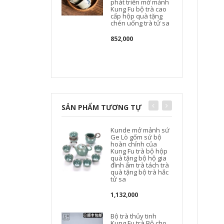
phát triển mở mảnh
Kung Fu bộ trà cao
cấp hộp quà tặng
t
chén uống trà tử sa
852,000
d
SẢN PHẨM TƯƠNG TỰ
Kunde mở mảnh sứ
Ge Lò gốm sứ bộ
t
hoàn chỉnh của
Kung Fu trà bộ hộp
t
quà tặng bộ hộ gia
đình ấm trà tách trà
quà tặng bộ trà hắc
tử sa
1,132,000
Bộ trà thủy tinh
Kung Fu trà Bộ cho