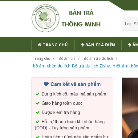
Loại 
TRANG CHỦ
BÀN TRÀ ĐIỆN
ẤM
Trang chủ
Bộ ấm trà
Bộ ấm trà du lịch
bộ ấm chén du lịch Bộ trà du lịch Zisha, một ấm, bốn 
Cam kết về sản phẩm
Đúng kích cỡ, mẫu mã sản phẩm
Giao hàng toàn quốc
Được kiểm tra hàng
Hỗ trợ thanh toán khi nhận hàng
(COD) - Tùy từng sản phẩm
Hoàn tiền 100% nếu sản phẩm hư