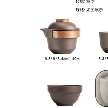
cấp di động đơn
du lịch ngoài trời
nhỏ một nồi ba
kung fu trà đơn giản
hoặc hai cốc cốc
đơn cắm trại nhanh
nhanh bình trà du
cốc bộ bình trà có
ịch
túi đựng đi du lịch
852,000
202,000
bộ ấm chén du lịch
bộ bình trà có túi
Ngoài Trời Trà Uống
đựng đi du lịch Cốc
Thiết Bị Cắm Trại
nhanh, Một ấm, Bốn
Cắm Trại Du Lịch
cốc, Hai cốc, Túi nhỏ
Nhỏ Bộ Trà Di Động
cầm tay bằng đất
Ấm Trà Trà Di Động
sét màu tím bằng
y Trà ấm trà du lịch
gốm đơn, Bộ trà du
lịch văn phòng, Tùy
chỉnh bộ ấm trà tử
1,606,000
sa du lịch
bộ ấm chén trà du
lịch Du Lịch Ngoài
261,000
Trời Trà Di Động Ấm
Trà Sử Dụng Cá
Bộ trà du lịch di
Nhân Ánh Sáng Cao
động cắm trại ngoài
Cấp Cao Cấp Kung
trời du lịch thiết bị
Fu Trà Thủy Tinh Bộ
pha trà đi kèm cốc
Trà ấm trà du lịch
nhanh một nồi ba
cốc bộ bình trà có
túi đựng đi du lịch
852,000
Cắm Trại Du Lịch Trà
273,000
Bộ Cá Nhân Di Động
Nhanh Cốc Di Động
bộ ấm trà du lịch Di