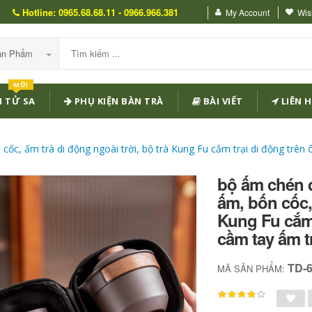
Hotline: 0965.68.68.11 - 0966.966.381
My Account
Wish
Sản Phẩm
MỚI
 TỬ SA
PHỤ KIỆN BÀN TRÀ
BÀI VIẾT
LIÊN H
cốc, ấm trà di động ngoài trời, bộ trà Kung Fu cắm trại di động trên 
bộ ấm chén d
ấm, bốn cốc, 
Kung Fu cắm t
cầm tay ấm t
TD-
MÃ SẢN PHẨM: