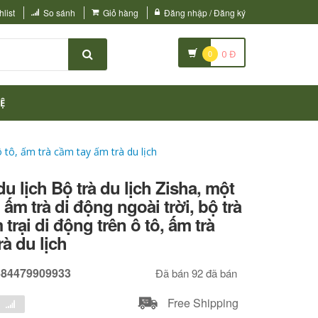
list
So sánh
Giỏ hàng
Đăng nhập / Đăng ký
0
0
Đ
Ệ
ô tô, ấm trà cầm tay ấm trà du lịch
u lịch Bộ trà du lịch Zisha, một
ấm trà di động ngoài trời, bộ trà
rại di động trên ô tô, ấm trà
rà du lịch
684479909933
Đã bán 92 đã bán
Free Shipping