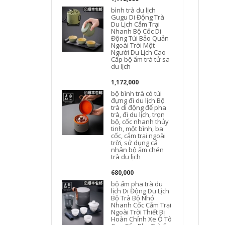
bình trà du lịch
Gugu Di Động Trà
Du Lịch Cắm Trại
Nhanh Bộ Cốc Di
l
Động Túi Bảo Quản
Ngoài Trời Một
Người Du Lịch Cao
Cấp bộ ấm trà tử sa
du lịch
1,172,000
bộ bình trà có túi
đựng đi du lịch Bộ
L
trà di động để pha
trà, đi du lịch, trọn
bộ, cốc nhanh thủy
tinh, một bình, ba
cốc, cắm trại ngoài
trời, sử dụng cá
nhân bộ ấm chén
trà du lịch
680,000
bộ ấm pha trà du
lịch Di Động Du Lịch
Bộ Trà Bộ Nhỏ
Nhanh Cốc Cắm Trại
Ngoài Trời Thiết Bị
Hoàn Chỉnh Xe Ô Tô