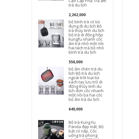
Cao Cấp Pha Trà ấm
trà du lịch
d
2,262,000
bộ bình trà có túi
đựng đi du lịch Bộ
trà thủy tinh du lịch
t
bộ trà di động hộp
kungfu nhanh cốc
n
ấm trà nhỏ một nồi
c
hai tách trà bộ nhỏ
bình trà du lịch
556,000
bộ ấm chén trà du
lịch Bộ trà du lịch
ngoài trời loại túi
xách tay lưu trữ di
động thủy tinh du
lịch đơn cốc nhanh
một nồi ba hai cốc
bộ ấm trà du lịch
640,000
Bộ trà Kung Fu
Panda đẹp mắt, Bộ
bát có nắp, Cốc
uống trà phong