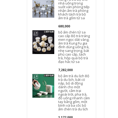
nhà uống trong
suốt văn phòng tiếp
t
nhận ấm trà phòng
khách tách trà bộ
d
ấm trà gốm tử sa
680,000
bộ ấm chén tử sa
cao cấp Bộ trà tráng
men ngọc dát vàng,
ấm trà Kung Fu gia
đình dùng uống trà,
nhẹ sang trọng, bát
d
phủ cao cấp, tách
trà, hộp quà bộ trà
đạo hắc tử sa
D
7,282,000
bộ ấm trà du lịch Bộ
trà du lịch, bát có
nắp, bộ di động
dành cho một
người, cắm trại
l
ngoài trời, pha trà,
đồ uống nhanh cầm
tay bằng gốm, một
bình và ba cốc bộ
l
ấm chén trà du lịch
l
1,172,000