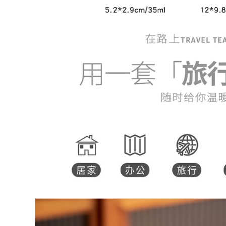
Uống Trà Ấm Trà Bộ
Động Du Lịch Trà
Thiết Bị bộ ấm chén
Khay Trà Bộ Nhỏ
u lịch
Ngoài Trời Ký Túc Xá
Ấm Trà Nhỏ Nhà
Kung Fu Trà Túi Bảo
852,000
Quản bộ ấm chén
Bộ ấm trà du lịch
trà du lịch
bằng thủy tinh, tách
rà di động, thiết bị
265,000
uống trà cá nhân
goài trời, ấm trà
bộ bình trà có túi
ắm trại trên ô tô bộ
đựng đi du lịch Túi
ấm chén trà du lịch
xách tay du lịch trà
nhanh chóng cốc
một nồi một hai bốn
1,606,000
ly ngoài trời ấm trà
trà trà bộ bộ nhỏ bộ
ấm chén trà du lịch
Du Lịch Cắm Trại Trà
Di Động Ấm Trà Du
Lịch Trà Ngoài Trời
261,000
Kung Fu Pha Trà
Cao Cấp Nhanh Bộ
Cốc ấm trà du lịch
bộ ấm chén trà du
lịch Du lịch cắm trại
Kung Fu trà bộ nhỏ
1,172,000
hộ gia đình đơn giản
ấm trà gốm trà
ngoài trời khay trà
túi xách tay bộ ấm
trà du lịch
210,000