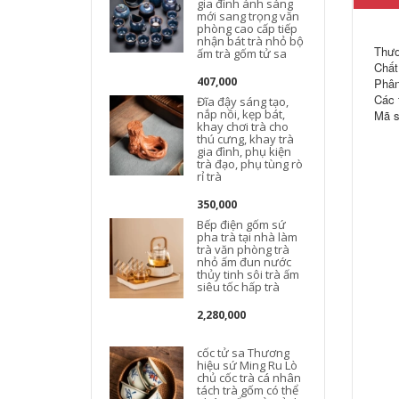
gia đình ánh sáng
t
mới sang trọng văn
phòng cao cấp tiếp
nhận bát trà nhỏ bộ
Thươ
ấm trà gốm tử sa
Chất 
407,000
Phân
Các 
Đĩa đậy sáng tạo,
nắp nồi, kẹp bát,
Mã s
khay chơi trà cho
thú cưng, khay trà
gia đình, phụ kiện
trà đạo, phụ tùng rò
rỉ trà
350,000
Bếp điện gốm sứ
pha trà tại nhà làm
b
trà văn phòng trà
nhỏ ấm đun nước
thủy tinh sôi trà ấm
siêu tốc hấp trà
t
2,280,000
cốc tử sa Thương
hiệu sứ Ming Ru Lò
chủ cốc trà cá nhân
tách trà gốm có thể