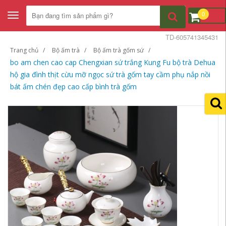
0
Toggle
navigation
TD-605741345431
Trang chủ
Bộ ấm trà
Bộ ấm trà gốm sứ
bo am chen cao cap Chengxian sứ trắng Kung Fu bộ trà Dehua
hộ gia đình thịt cừu mỡ ngọc sứ trà gốm tay cầm phụ nắp nồi
bát ấm chén đẹp cao cấp bình trà gốm