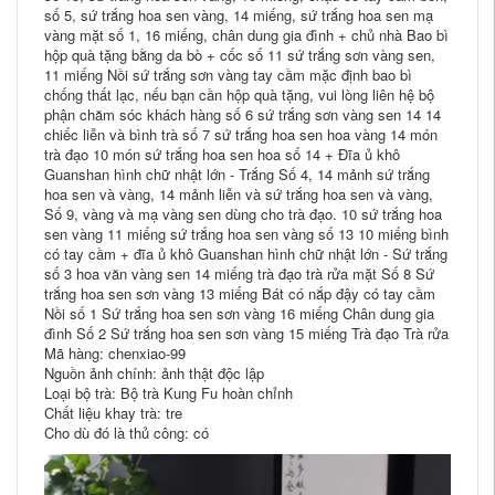
số 5, sứ trắng hoa sen vàng, 14 miếng, sứ trắng hoa sen mạ
vàng mặt số 1, 16 miếng, chân dung gia đình + chủ nhà Bao bì
hộp quà tặng bằng da bò + cốc số 11 sứ trắng sơn vàng sen,
11 miếng Nồi sứ trắng sơn vàng tay cầm mặc định bao bì
chống thất lạc, nếu bạn cần hộp quà tặng, vui lòng liên hệ bộ
phận chăm sóc khách hàng số 6 sứ trắng sơn vàng sen 14 14
chiếc liễn và bình trà số 7 sứ trắng hoa sen hoa vàng 14 món
trà đạo 10 món sứ trắng hoa sen hoa số 14 + Đĩa ủ khô
Guanshan hình chữ nhật lớn - Trắng Số 4, 14 mảnh sứ trắng
hoa sen và vàng, 14 mảnh liễn và sứ trắng hoa sen và vàng,
Số 9, vàng và mạ vàng sen dùng cho trà đạo. 10 sứ trắng hoa
sen vàng 11 miếng sứ trắng hoa sen vàng số 13 10 miếng bình
có tay cầm + đĩa ủ khô Guanshan hình chữ nhật lớn - Sứ trắng
số 3 hoa văn vàng sen 14 miếng trà đạo trà rửa mặt Số 8 Sứ
trắng hoa sen sơn vàng 13 miếng Bát có nắp đậy có tay cầm
Nồi số 1 Sứ trắng hoa sen sơn vàng 16 miếng Chân dung gia
đình Số 2 Sứ trắng hoa sen sơn vàng 15 miếng Trà đạo Trà rửa
Mã hàng: chenxiao-99
Nguồn ảnh chính: ảnh thật độc lập
Loại bộ trà: Bộ trà Kung Fu hoàn chỉnh
Chất liệu khay trà: tre
Cho dù đó là thủ công: có