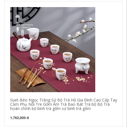
Suet-Béo Ngọc Trắng Sứ Bộ Trà Hộ Gia Đình Cao Cấp Tay
bộ
Cầm Phụ Nồi Tre Gốm Ấm Trà Bao Bát Trà bộ Bộ Trà
Đì
hoàn chỉnh bộ bình trà gốm sứ bình trà gốm
án
1,762,000 đ
50