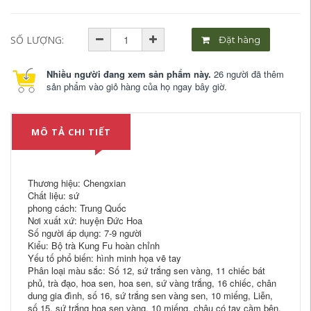
SỐ LƯỢNG:
Đặt hàng
Nhiều người đang xem sản phẩm này.
26 người đã thêm
sản phẩm vào giỏ hàng của họ ngay bây giờ.
MÔ TẢ CHI TIẾT
Thương hiệu: Chengxian
Chất liệu: sứ
phong cách: Trung Quốc
Nơi xuất xứ: huyện Đức Hoa
Số người áp dụng: 7-9 người
Kiểu: Bộ trà Kung Fu hoàn chỉnh
Yếu tố phổ biến: hình minh họa vẽ tay
Phân loại màu sắc: Số 12, sứ trắng sen vàng, 11 chiếc bát
phủ, trà đạo, hoa sen, hoa sen, sứ vàng trắng, 16 chiếc, chân
dung gia đình, số 16, sứ trắng sen vàng sen, 10 miếng, Liễn,
số 15, sứ trắng hoa sen vàng, 10 miếng, chậu có tay cầm bên,