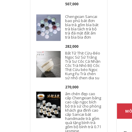
507,000
Chengxian Sancai
bao phủ bát đơn
bìa trà gốm bìa bát
trà bìa tách trà bộ
trà đá mặt đất ấm
trà bìa bìa đơn
282,000
Bất Tử Thịt Cừu-Béo
Ngọc Sứ Sứ Trắng
Trà Sư Cốc Cá Nhân
Cốc Trà Nhỏ Bộ Cốc
Thịt Cừu béo Ngọc
Kung Fu Trà chén
sứ nhỏ chen dia su
270,000
ấm chén đẹp cao
cấp Chengxian băng
cao cấp ngọc bích
bộ trà sứ cho phòng
khách gia đình cao
MÔ
cấp Sancai bát
handmade trà gốm
quà tặng bình trà
gốm bộ bình trà 0.7 l
jasmine