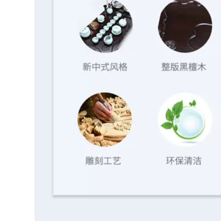
hủy tinh liền khối,
toàn tự động cảm
phòng khách gia
ứng văn phòng
đình, trà sôi, nước
phòng khách tích
sôi, khay trà, bàn
hợp bàn trà đá
trà bo ban tra dien
kung fu bộ trà bộ
bàn trà điện cao cấp
4,182,000
3,320,000
Bếp nấu trà trong
nhà gia đình, trà
Kunde nhà phòng
rang, bộ ấm trà kiểu
khách nhẹ sang
Trung Hoa, ấm trà
trọng gỗ nguyên
cắm điện, ấm thủy
khối bàn trà đĩa
inh, ấm trà, bếp
Kung Fu trà hoàn
gốm điện ban tra
toàn tự động cảm
dien thong minh
ứng tích hợp khay
trà trà biển ấm trà
điện giá rẻ
2,972,000
3,320,000