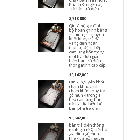
Chảy Bàn Trà Phòng
Khách Kung Fu bộ
Trà bàn trà điện
3,718,000
Qin Yi hộ gia đình
bộ hoàn chỉnh bằng
gỗ mun gỗ nguyên
khối khay trà đá
vàng đen hoàn
toàn tự động bếp
cảm ứng bốn trong
một trà đơn giản
biển bàn trà điện
thông minh cao cấp
10,142,000
Qin Yi nguyên khối
chạm khắc cạnh
chạm khắc khay trà
gỗ mun 4 trong 1
bếp cảm ứng bàn
trà trà đĩa biển bộ
bàn pha trà điện
18,642,000
bàn trà điện thông
minh giá rẻ Qin Yi hộ
gia đình gỗ mun
khay trà gỗ nguyên
t