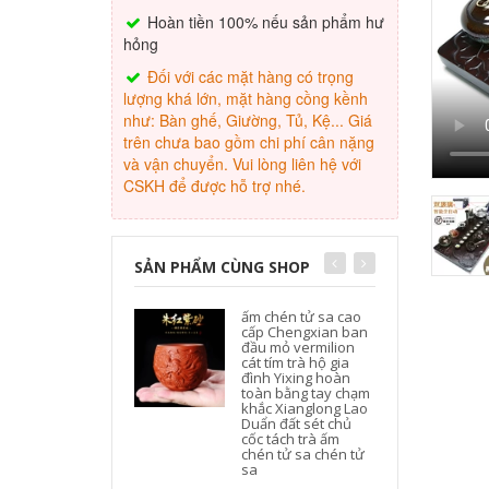
Hoàn tiền 100% nếu sản phẩm hư
hỏng
Đối với các mặt hàng có trọng
lượng khá lớn, mặt hàng cồng kềnh
như: Bàn ghế, Giường, Tủ, Kệ... Giá
trên chưa bao gồm chi phí cân nặng
và vận chuyển. Vui lòng liên hệ với
CSKH để được hỗ trợ nhé.
SẢN PHẨM CÙNG SHOP
ấm chén tử sa cao
cấp Chengxian ban
đầu mỏ vermilion
cát tím trà hộ gia
đình Yixing hoàn
toàn bằng tay chạm
khắc Xianglong Lao
Duẩn đất sét chủ
cốc tách trà ấm
chén tử sa chén tử
sa