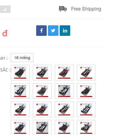
Free Shipping
 đ
18 miếng
H ::
ẮC ::