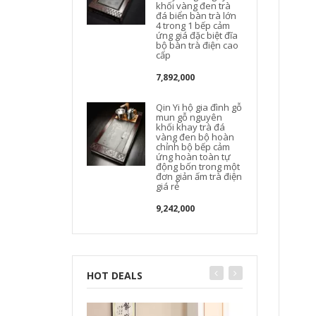
khối vàng đen trà
t
đá biển bàn trà lớn
4 trong 1 bếp cảm
ứng giá đặc biệt đĩa
bộ bàn trà điện cao
cấp
7,892,000
Qin Yi hộ gia đình gỗ
mun gỗ nguyên
khối khay trà đá
vàng đen bộ hoàn
chỉnh bộ bếp cảm
t
ứng hoàn toàn tự
động bốn trong một
đơn giản ấm trà điện
giá rẻ
9,242,000
HOT DEALS