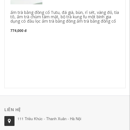
ấm trà bằng đồng cổ Tutu, đá già, bùn, rỉ sét, vàng đỏ, tía
tô, ấm trà chùm tám mặt, bộ trà kung fu một bình gia
dụng có đầu lọc ấm trà bằng đồng ấm trà bằng đồng cổ
774,000 đ
gố
là
bộ
10
4,
LIÊN HỆ
111 Triều Khúc - Thanh Xuân - Hà Nội