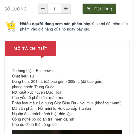
SỐ LƯỢNG:
Đặt hàng
Nhiều người đang xem sản phẩm này.
9 người đã thêm sản
phẩm vào giỏ hàng của họ ngay bây giờ.
MÔ TẢ CHI TIẾT
Thương hiệu: Baisenwei
Chất liệu: sứ
Dung tích: 201mL (đã bao gồm)-300mL (đã bao gồm)
phong cách: Trung Quốc
Nơi xuất xứ: huyện Đức Hoa
Các yếu tố phổ biến: màu trơn
Phân loại màu: Lò nung Sky Blue Ru - Nồi mini (khoảng 160ml)
Mã sản phẩm: Nồi mini lò Ru cao cấp Tianlan
Nguồn ảnh chính: ảnh thật độc lập
Công nghệ bộ đồ ăn trà: men đá nứt
Cho dù đó là thủ công: có