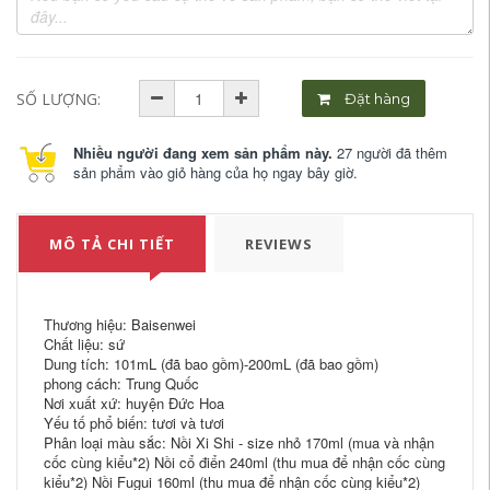
SỐ LƯỢNG:
Đặt hàng
Nhiều người đang xem sản phẩm này.
27 người đã thêm
sản phẩm vào giỏ hàng của họ ngay bây giờ.
MÔ TẢ CHI TIẾT
REVIEWS
Thương hiệu: Baisenwei
Chất liệu: sứ
Dung tích: 101mL (đã bao gồm)-200mL (đã bao gồm)
phong cách: Trung Quốc
Nơi xuất xứ: huyện Đức Hoa
Yếu tố phổ biến: tươi và tươi
Phân loại màu sắc: Nồi Xi Shi - size nhỏ 170ml (mua và nhận
cốc cùng kiểu*2) Nồi cổ điển 240ml (thu mua để nhận cốc cùng
kiểu*2) Nồi Fugui 160ml (thu mua để nhận cốc cùng kiểu*2)