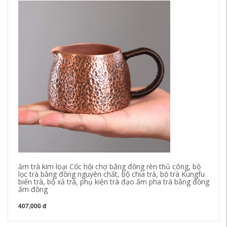
cá
ha
xu
đạ
2,
ấm trà kim loại Cốc hội chợ bằng đồng rèn thủ công, bộ
lọc trà bằng đồng nguyên chất, bộ chia trà, bộ trà Kungfu
biển trà, bộ xả trà, phụ kiện trà đạo ấm pha trà bằng đồng
ấm đồng
407,000 đ