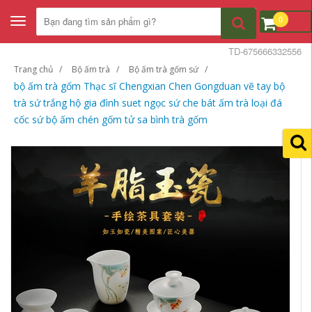
0
Toggle
navigation
TD-675666332556
Trang chủ
Bộ ấm trà
Bộ ấm trà gốm sứ
bộ ấm trà gốm Thạc sĩ Chengxian Chen Gongduan vẽ tay bộ
trà sứ trắng hộ gia đình suet ngọc sứ che bát ấm trà loại đá
cốc sứ bộ ấm chén gốm tử sa bình trà gốm