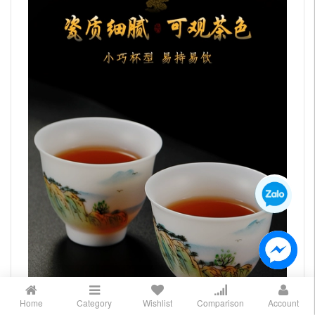
Home
Category
Wishlist
Comparison
Account