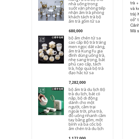
trà 
nhà uống trong
suốt văn phòng tiếp
và k
t
nhận ấm trà phòng
trà)
khách tách trà bộ
d
cổ" 
ấm trà gốm tử sa
Cảnh
Mã s
680,000
bộ ấm chén tử sa
cao cấp Bộ trà tráng
men ngọc dát vàng,
ấm trà Kung Fu gia
đình dùng uống trà,
nhẹ sang trọng, bát
d
phủ cao cấp, tách
trà, hộp quà bộ trà
đạo hắc tử sa
D
7,282,000
bộ ấm trà du lịch Bộ
trà du lịch, bát có
nắp, bộ di động
dành cho một
người, cắm trại
l
ngoài trời, pha trà,
đồ uống nhanh cầm
tay bằng gốm, một
bình và ba cốc bộ
l
ấm chén trà du lịch
l
1,172,000