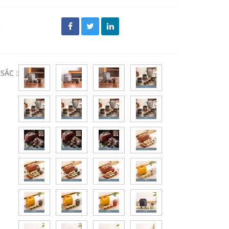
đ
ẮC ::