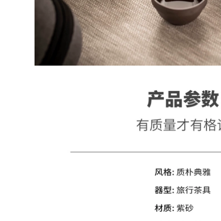
Uống Trà Ấm Trà Bộ
Động Du Lịch Trà
Thiết Bị bộ ấm chén
Khay Trà Bộ Nhỏ
u lịch
Ngoài Trời Ký Túc Xá
Ấm Trà Nhỏ Nhà
Kung Fu Trà Túi Bảo
852,000
Quản bộ ấm chén
Bộ ấm trà du lịch
trà du lịch
bằng thủy tinh, tách
rà di động, thiết bị
265,000
uống trà cá nhân
goài trời, ấm trà
bộ bình trà có túi
ắm trại trên ô tô bộ
đựng đi du lịch Túi
ấm chén trà du lịch
xách tay du lịch trà
nhanh chóng cốc
một nồi một hai bốn
1,606,000
ly ngoài trời ấm trà
trà trà bộ bộ nhỏ bộ
ấm chén trà du lịch
Du Lịch Cắm Trại Trà
Di Động Ấm Trà Du
Lịch Trà Ngoài Trời
261,000
Kung Fu Pha Trà
Cao Cấp Nhanh Bộ
Cốc ấm trà du lịch
bộ ấm chén trà du
lịch Du lịch cắm trại
Kung Fu trà bộ nhỏ
1,172,000
hộ gia đình đơn giản
ấm trà gốm trà
ngoài trời khay trà
túi xách tay bộ ấm
trà du lịch
210,000