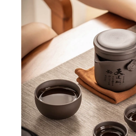
cấp di động đơn
du lịch ngoài trời
nhỏ một nồi ba
kung fu trà đơn giản
hoặc hai cốc cốc
đơn cắm trại nhanh
nhanh bình trà du
cốc bộ bình trà có
ịch
túi đựng đi du lịch
852,000
202,000
bộ ấm chén du lịch
bộ bình trà có túi
Ngoài Trời Trà Uống
đựng đi du lịch Cốc
Thiết Bị Cắm Trại
nhanh, Một ấm, Bốn
Cắm Trại Du Lịch
cốc, Hai cốc, Túi nhỏ
Nhỏ Bộ Trà Di Động
cầm tay bằng đất
Ấm Trà Trà Di Động
sét màu tím bằng
y Trà ấm trà du lịch
gốm đơn, Bộ trà du
lịch văn phòng, Tùy
chỉnh bộ ấm trà tử
1,606,000
sa du lịch
bộ ấm chén trà du
lịch Du Lịch Ngoài
261,000
Trời Trà Di Động Ấm
Trà Sử Dụng Cá
Bộ trà du lịch di
Nhân Ánh Sáng Cao
động cắm trại ngoài
Cấp Cao Cấp Kung
trời du lịch thiết bị
Fu Trà Thủy Tinh Bộ
pha trà đi kèm cốc
Trà ấm trà du lịch
nhanh một nồi ba
cốc bộ bình trà có
túi đựng đi du lịch
852,000
Cắm Trại Du Lịch Trà
273,000
Bộ Cá Nhân Di Động
Nhanh Cốc Di Động
bộ ấm trà du lịch Di