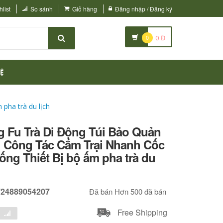
list
So sánh
Giỏ hàng
Đăng nhập / Đăng ký
0
0
Đ
Ệ
pha trà du lịch
g Fu Trà Di Động Túi Bảo Quản
Đi Công Tác Cắm Trại Nhanh Cốc
ống Thiết Bị bộ ấm pha trà du
724889054207
Đã bán Hơn 500 đã bán
Free Shipping