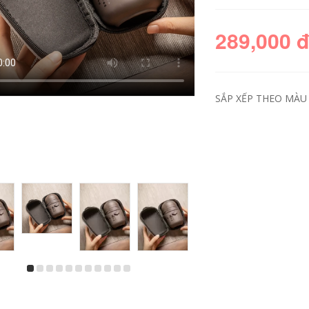
289,000 
SẮP XẾP THEO MÀU S
ấm chén thuỷ tinh
Bộ trà du lịch Kung
Dày chịu nhiệt thủy
Fu di động, túi xách
tinh trong suốt trà
tay, ấm trà thủy tinh
nhỏ trà có tay cầm
gốm phong cách cổ
cốc Kung Fu trà Bộ
điển Trung Quốc,
hộ gia đình cốc
cốc nhanh bộ ấm
nước trà bát chén
chén du lịch
thủy tinh cao cấp
450,000
219,000
bộ ấm chén du lịch
Bếp gốm điện pha
Bộ trà du lịch