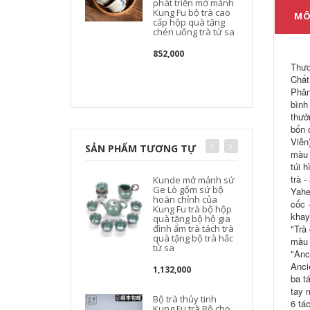
phát triển mở mảnh
Kung Fu bộ trà cao
MÔ
cấp hộp quà tặng
t
chén uống trà tử sa
852,000
d
Thươ
Chất
Phân
bình
thưở
bốn 
Viễn
SẢN PHẨM TƯƠNG TỰ
màu 
túi 
trà 
Kunde mở mảnh sứ
Ge Lò gốm sứ bộ
t
Yahe
hoàn chỉnh của
cốc 
Kung Fu trà bộ hộp
t
khay
quà tặng bộ hộ gia
đình ấm trà tách trà
"Trà
quà tặng bộ trà hắc
màu 
tử sa
"Anc
Anci
1,132,000
ba t
tay 
Bộ trà thủy tinh
6 tá
Kung Fu trà Bộ cho