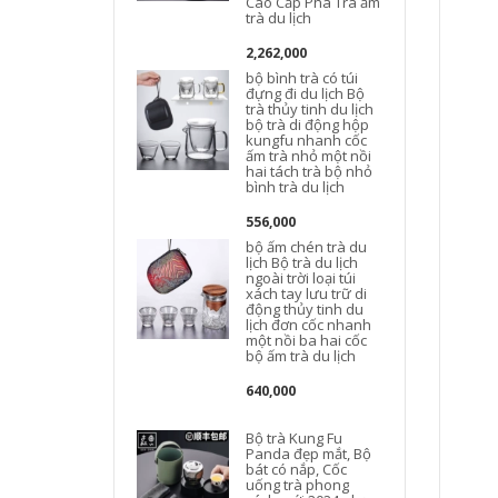
Cao Cấp Pha Trà ấm
trà du lịch
d
2,262,000
bộ bình trà có túi
đựng đi du lịch Bộ
trà thủy tinh du lịch
t
bộ trà di động hộp
kungfu nhanh cốc
n
ấm trà nhỏ một nồi
c
hai tách trà bộ nhỏ
bình trà du lịch
556,000
bộ ấm chén trà du
lịch Bộ trà du lịch
ngoài trời loại túi
xách tay lưu trữ di
động thủy tinh du
lịch đơn cốc nhanh
một nồi ba hai cốc
bộ ấm trà du lịch
640,000
Bộ trà Kung Fu
Panda đẹp mắt, Bộ
bát có nắp, Cốc
uống trà phong