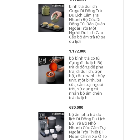
bình trà du lịch
Gugu Di Động Trà
Du Lịch Cắm Trại
Nhanh Bộ Cốc Di
l
Động Túi Bảo Quản
Ngoài Trời Một
Người Du Lịch Cao
Cấp bộ ấm trà tử sa
du lịch
1,172,000
bộ bình trà có túi
đựng đi du lịch Bộ
L
trà di động để pha
trà, đi du lịch, trọn
bộ, cốc nhanh thủy
tinh, một bình, ba
cốc, cắm trại ngoài
trời, sử dụng cá
nhân bộ ấm chén
trà du lịch
680,000
bộ ấm pha trà du
lịch Di Động Du Lịch
Bộ Trà Bộ Nhỏ
Nhanh Cốc Cắm Trại
Ngoài Trời Thiết Bị
Hoàn Chỉnh Xe Ô Tô