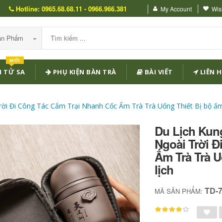
Hotline: 0965.68.68.11 - 0966.966.381
My Account
Wish
Sản Phẩm
MỚI
 TỬ SA
PHỤ KIỆN BÀN TRÀ
BÀI VIẾT
LIÊN H
ời Đi Công Tác Cắm Trại Nhanh Cốc Ấm Trà Trà Uống Thiết Bị bộ ấm 
Du Lịch Kun
Ngoài Trời 
Ấm Trà Trà U
lịch
TD-
MÃ SẢN PHẨM: