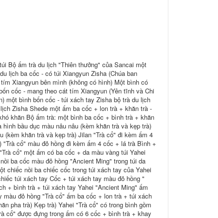
túi Bộ ấm trà du lịch "Thiên thưởng" của Sancai một
du lịch ba cốc - có túi Xiangyun Zisha (Chúa ban
 tím Xiangyun bên mình (không có hình) Một bình có
bốn cốc - mang theo cát tím Xiangyun (Yên tĩnh và Chi
một bình bốn cốc - túi xách tay Zisha bộ trà du lịch
lịch Zisha Shede một ấm ba cốc + lon trà + khăn trà -
hó khăn Bộ ấm trà: một bình ba cốc + bình trà + khăn
da hình bầu dục màu nâu nâu (kèm khăn trà và kẹp trà)
u (kèm khăn trà và kẹp trà) Jilan "Trà cổ" đi kèm ấm 4
à) "Trà cổ" màu đỏ hồng đi kèm ấm 4 cốc + lá trà Bình +
 "Trà cổ" một ấm có ba cốc + da màu vàng túi Yahei
 nồi ba cốc màu đỏ hồng "Ancient Ming" trong túi da
t chiếc nồi ba chiếc cốc trong túi xách tay của Yahei
hiếc túi xách tay Cốc + túi xách tay màu đỏ hồng "
h + bình trà + túi xách tay Yahei "Ancient Ming" ấm
tay màu đỏ hồng "Trà cổ" ấm ba cốc + lon trà + túi xách
hăn pha trà) Kẹp trà) Yahei "Trà cổ" có trong bình gồm
 "Trà cổ" được đựng trong ấm có 6 cốc + bình trà + khay