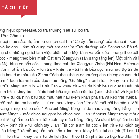
Zisha du lịch bộ trà
Ngoài Trời Nhanh Di
ngoài trời di động
Động Du Lịch Trà
 TẢ CHI TIẾT
ích hợp túi lưu trữ
bình trà du lịch
nhanh chóng cốc
một nồi bốn cốc bộ
346,000
trà kung fu ấm trà
u lịch
ng hiệu: cpm·teaset/bộ trà thương hiệu sứ ·bộ trà
 liệu: Gốm sứ
273,000
 loại màu sắc: Bộ ấm trà du lịch cát tím "Cô ấy sẵn sàng" của Sancai - kèm 
 và ba cốc - kèm túi đựng một ấm cát tím "Trời thưởng" của Sancai và Bộ trà 
ng cho những người làm việc chăm chỉ) Một bình và bốn cốc - mang theo cát
cốc - mang theo bên mình Cát tím Xiangyun (sẵn sàng tặng lên) Một bình và 
) Một bình và bốn cốc - mang theo cát tím Xiangyun Zisha (Hải Nam Baichuan) 
trơn một ấm ba cốc + lon trà + khăn trà - túi hình bầu dục màu nâu Bộ trà du 
hình bầu dục màu nâu Zisha Cách thần thánh để thưởng cho những chuyến đi k
- ấm 4 tách trà hình bầu dục màu trắng "Gu Ming" + bình trà + khay trà + túi 
Gaiwan du lịch trà
Bát phủ ngọc bích
hiết bị di động cao
mỡ, bộ trà du lịch,
i "Gu Ming" ấm 4 ly + lá trà Can + khay trà + túi da hình bầu dục màu nâu nâ
cấp cắm trại ngoài
thiết bị uống trà cắm
+ lá trà + khay trà + túi da hình bầu dục màu nâu trà (kèm khăn trà và kẹp tr
rời thiết bị đầy đủ
trại ngoài trời dành
 trà + túi da hình bầu dục màu nâu nâu (kèm khăn pha trà và kẹp trà) Yuebai
ấm trà xe nhanh cốc
cho một người, cốc
 cổ" một ấm có ba cốc + túi da màu vàng Jilan "Trà cổ" một nồi ba cốc + Một
bộ ấm trà du lịch
nhanh cao cấp gắn
trên ô tô bộ ấm trà
vàng + một nồi ba cốc " Ancient Ming" trong túi da màu vàng trăng trắng + mộ
du lịch
1,252,000
ient Ming" + một chiếc nồi gồm ba chiếc cốc Jilan "Ancient Ming" trong một c
ent Ming" ấm ba tách + túi xách tay màu trắng trăng "Ancient Ming" ấm ba tác
972,000
ách + bình trà + túi xách tay Jilan "Trà cổ" a ấm ba cốc + lon trà + túi xách 
Bộ trà thủy tinh hộp
quà tặng Kung Fu
màu trắng "Trà cổ" một ấm sáu cốc + lon trà + khay trà + túi du lịch (đi kèm k
bộ nhà phòng
Lon trà gốm sứ cao
ch + lon trà + khay trà + túi du lịch (kèm theo khăn pha trà và kẹp trà) Jilan
khách bộ nhỏ một
cấp hộ gia đình lưu