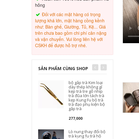
hỏng
Đối với các mặt hàng có trọng
lượng khá lớn, mặt hàng cồng kềnh
như: Bàn ghế, Giường, Tủ, Kệ... Giá
trên chưa bao gồm chi phí cân nặng
và vận chuyển. Vui lòng liên hệ với
CSKH để được hỗ trợ nhé.
SẢN PHẨM CÙNG SHOP
bộ gắp trà Kim loại
dày thép không gỉ
kẹp trà tre gỗ nhíp
trà đũa lớn tách trà
kẹp Kung Fu bộ trà
trà đạo phụ kiện bộ
gắp trà
277,000
Lò nung thay đổi bộ
trà kung fu trà hộ