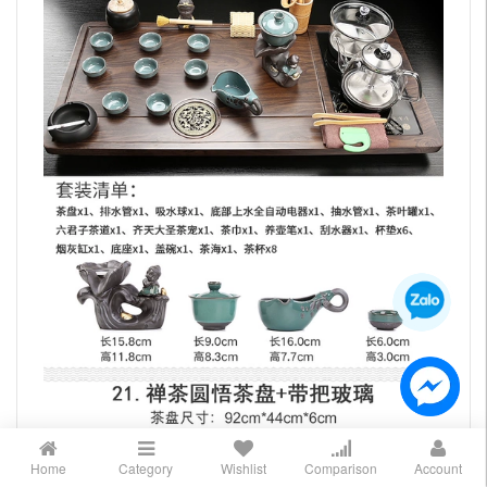
Home
Category
Wishlist
Comparison
Account