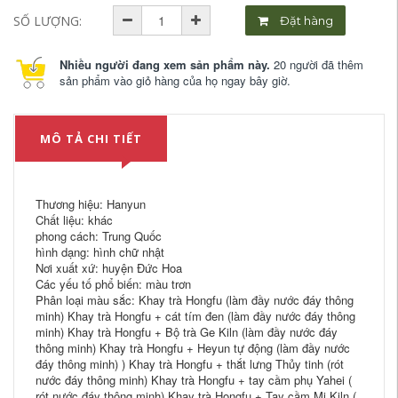
SỐ LƯỢNG:
Đặt hàng
Nhiều người đang xem sản phẩm này.
20 người đã thêm
sản phẩm vào giỏ hàng của họ ngay bây giờ.
MÔ TẢ CHI TIẾT
Thương hiệu: Hanyun
Chất liệu: khác
phong cách: Trung Quốc
hình dạng: hình chữ nhật
Nơi xuất xứ: huyện Đức Hoa
Các yếu tố phổ biến: màu trơn
Phân loại màu sắc: Khay trà Hongfu (làm đầy nước đáy thông
minh) Khay trà Hongfu + cát tím đen (làm đầy nước đáy thông
minh) Khay trà Hongfu + Bộ trà Ge Kiln (làm đầy nước đáy
thông minh) Khay trà Hongfu + Heyun tự động (làm đầy nước
đáy thông minh) ) Khay trà Hongfu + thắt lưng Thủy tinh (rót
nước đáy thông minh) Khay trà Hongfu + tay cầm phụ Yahei (
rót nước đáy thông minh) Khay trà Hongfu + Tay cầm Mi Kiln (