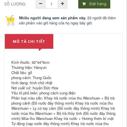
SỐ LƯỢNG:
Đặt hàng
Nhiều người đang xem sản phẩm này.
23 người đã thêm
sản phẩm vào giỏ hàng của họ ngay bây giờ.
MÔ TẢ CHI TIẾT
Kích thước: 92*44*6cm
Thương hiệu: Hanyun
Chất liệu: gỗ
phong cách: Trung Quốc
hình dạng: hình chữ nhật
Nơi xuất xứ: huyện Đức Hoa
Yếu tố phổ biến: phong cách cung điện
Phân loại màu sắc: Khay trà nước mùa thu Wanchuan + Bộ trà
phong cảnh (Đổ nước đáy thông minh) Khay trà nước mùa thu
Wanchuan + Ly có tay cầm (Đổ nước đáy thông minh) Khay trà
nước mùa thu Wanchuan + Bộ trà thủy tinh (Đổ nước đáy thông
minh) Mùa thu Wanchuan Khay trà nước + Hương thơm bí mật
Tự động (nạp nước đáy thông minh) Khay trà nước mùa thu