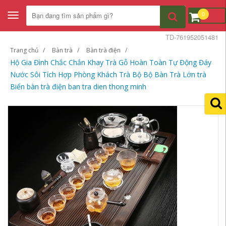
0
Toggle
navigation
TD-761952051481
Trang chủ
Bàn trà
Bàn trà điện
Hộ Gia Đình Chắc Chắn Khay Trà Gỗ Hoàn Toàn Tự Động Đáy
Nước Sôi Tích Hợp Phòng Khách Trà Bộ Bộ Bàn Trà Lớn trà
Biển bàn trà điện ban tra dien thong minh