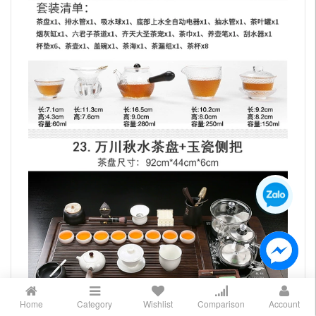
Home
Category
Wishlist
Comparison
Account