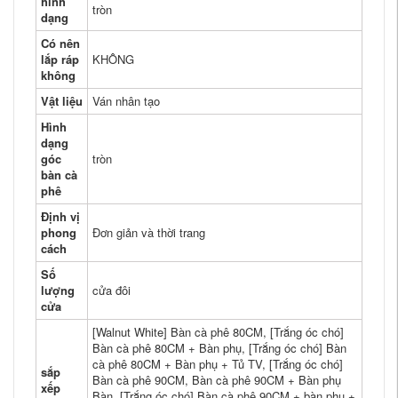
hình
tròn
dạng
Có nên
lắp ráp
KHÔNG
không
Vật liệu
Ván nhân tạo
Hình
dạng
góc
tròn
bàn cà
phê
Định vị
phong
Đơn giản và thời trang
cách
Số
lượng
cửa đôi
cửa
[Walnut White] Bàn cà phê 80CM, [Trắng óc chó]
Bàn cà phê 80CM + Bàn phụ, [Trắng óc chó] Bàn
cà phê 80CM + Bàn phụ + Tủ TV, [Trắng óc chó]
sắp
Bàn cà phê 90CM, Bàn cà phê 90CM + Bàn phụ
xếp
Bàn, [Trắng óc chó] Bàn cà phê 90CM + bàn phụ +