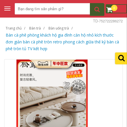
0
Toggle
navigation
TD-752722286272
Trang chủ
Bàn trà
Bàn uống trà
Bàn cà phê phòng khách hộ gia đình căn hộ nhỏ kích thước
đơn giản bàn cà phê tròn retro phong cách giữa thế kỷ bàn cà
phê tròn tủ TV kết hợp