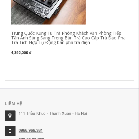
Trung Quốc Kung Fu Trà Phòng Khách Văn Phòng Tiếp
Tân Ánh Sáng Sang Trọng Bàn Trà Cao Cấp Trà Đạo Pha
Trà Tích Hợp Tự Động bàn pha trà điện
gi
4,392,000 đ
Ku
Nó
7,
LIÊN HỆ
111 Triều Khúc - Thanh Xuân - Hà Nội
0966.966.381