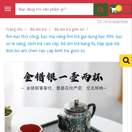
0
Toggle
navigation
TD-731615087008
Trang chủ
Bộ ấm trà
Bộ ấm trà gốm sứ
Ấm bạc thủ công, bạc mạ vàng Ấm trà gia dụng bạc 999, bạc
so le vàng, tách trà cao cấp, bộ ấm trà kung fu, hộp quà nồi
đơn bo am chen cao cap binh tra gom su