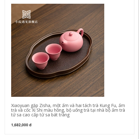
Qi
Cắ
1,
Xiaoyuan gặp Zisha, một ấm và hai tách trà Kung Fu, ấm
trà và cốc Xi Shi màu hồng, bộ uống trà tại nhà bộ ấm trà
tử sa cao cấp tử sa bát tràng
1,682,000 đ