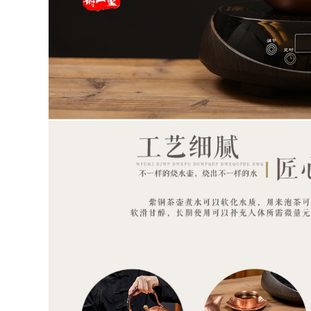
Ấm trà đất sét màu
chén tử sa Yixing
tím đích thực của
ban đầu khoáng tím
Yixing, hoàn toàn
nồi đất sét ấm trà
được làm thủ công
nguyên chất
bởi các nghệ sĩ nổi
handmade kung fu
tiếng, Ngọa hổ tàng
trà hộ gia đình đất
long, bộ ấm trà
sét tím sen ấm trà
Kung Fu đơn tại nhà
ấm tử sa 900 triệu
bình trà tử sa ấm trà
ấm tử sa lục nê
tử sa
2,542,000
1,140,000
ấm trà sa tử Nghi
ấm pha trà bằng đất
Hưng nguyên chất
Ấm cát tím Yixing
handmade cát tím
đích thực, hoàn
nồi nổi tiếng màu
toàn thủ công, ấm
tím đỏ son bùn Xishi
trà muôi đá Dongpo
Bộ nồi hộ gia đình
nổi tiếng, bộ ấm trà
ấm trà chính hãng
dung tích lớn sử
bộ trà đơn ấm pha
dụng tại nhà bộ ấm
trà tử sa bộ ấm trà
tử sa ấm tử sa biển
tử sa
phúc
1,296,000
852,000
ấm tử nê Ấm trà đất
m trà tử sa thật giả
sét Yixing hoàn
Yixing gốc quặng cát
toàn được hái bằng
ím nồi, ấm trà gia
tay rò rỉ ấm trà gia
dụng thủ công nổi
đình công suất lớn