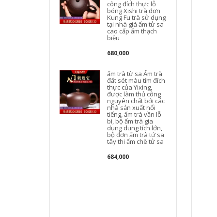
công đích thực lỗ
bóng Xishi trà đơn
Kung Fu trà sử dụng
tại nhà giá ấm tử sa
cao cấp ấm thạch
t
biều
680,000
ấm trà từ sa Ấm trà
đất sét màu tím đích
thực của Yixing,
được làm thủ công
nguyên chất bởi các
nhà sản xuất nổi
tiếng, ấm trà vần lỗ
bi, bộ ấm trà gia
dụng dung tích lớn,
bộ đơn ấm trà tử sa
tây thi ấm chè tử sa
684,000
c