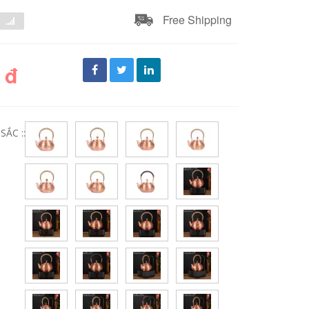
Free Shipping
 đ
ẮC ::