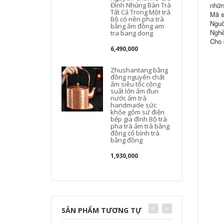
Đình Nhúng Bàn Trà
nhữn
Tất Cả Trong Một trà
Mã s
Bộ có nên pha trà
Nguồ
bằng ấm đồng am
Nghề
tra bang dong
Cho 
6,490,000
Zhushantang bằng
đồng nguyên chất
ấm siêu tốc công
suất lớn ấm đun
nước ấm trà
handmade sức
khỏe gốm sứ điện
bếp gia đình Bộ trà
pha trà ấm trà bằng
đồng cổ bình trà
bằng đồng
1,930,000
SẢN PHẨM TƯƠNG TỰ