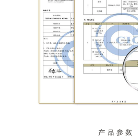
trà bằng đất
Yixing Nam Công
Suất Lớn Hoàn Toàn
684,000
Thủ Công Màu Tím
Ấm trà đất sét tím
Cốc Đất Sét Có Nắp
ổi tiếng Yixing
Trà Trà Trà Văn
được chạm khắc
Phòng Lần Đến Và
hoàn toàn bằng tay
Chạy ấm tử nê ấm
Dongpo đá ấm trà
trà từ sa
ấm trà công suất lớn
ấm tư sa ấm tử sa
640,000
ây thi
ấm tử sa cao cấp an
nhi trà Yixing ban
760,000
đầu mỏ đích thực
bo am tra tu sa Nghi
nồi đất sét màu tím
Hưng ban đầu
nguyên chất
quặng tím nồi đất
handmade ấm trà
sét nguyên chất
nhà quà tặng bộ trà
handmade đất sét
đất sét màu tím vui
tím quà tặng nhà ấm
vẻ nồi bộ ấm trà đạo
trà bộ trà bão đá
tử sa ấm trà tử sa
muỗng bộ ấm chén
cao cấp
tử sa cao cấp ấm trà
ử sa tây thi
2,590,000
bộ ấm chén tử sa
1,922,000
cao cấp Yixing ban
bộ ấm trà tử sa Nghi
đầu mỏ đích thực
Hưng nguyên
nồi cát tím nguyên
quặng nguyên chất
chất handmade ấm
thủ công đất sét tím
trà nhà bộ quà tặng
công bằng cốc kung
đất sét màu tím tuổi