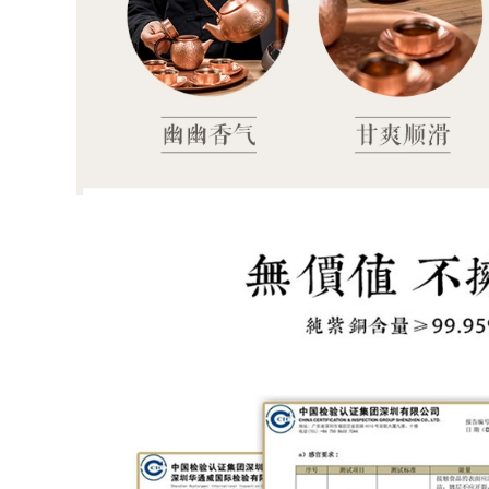
tiếng, bộ ấm trà, ấm
bộ ấm trà đất sét tím
trà Hanbian công
có vàng và hoa bộ
suất lớn đích thực
trà đạo hắc tử sa ấm
ấm tử sa chính hàng
pha trà đất nung
đất làm ấm tử sa
2,590,000
852,000
bo am tra tu sa
ấm trà tử sa Ấm trà
Yixing ban đầu
đất sét màu tím
quặng đất sét màu
Yixing hoàn toàn
tím ấm trà nổi tiếng
được làm thủ công
nguyên chất
hoàn toàn bằng tay
handmade ban đầu
kung fu bộ trà ấm
quặng đất sét màu
trà gốc khoáng đất
tím món quà nhà
sét màu tím bốn con
ấm trà vẻ đẹp vai
vật hoàng đạo Rồng
chén trà tử sa ấm
Teng Ma Yue chén
trà tử sa cao cấp
ử sa trà tử sa
2,262,000
4,382,000
mua ấm tử sa Nghi
bộ trà đạo hắc tử sa
Hưng ban đầu
Nghi Hưng nổi tiếng
quặng cát tím nồi
ấm trà đất sét tím
nguyên chất
nguyên chất thủ
handmade hộ gia
công Bộ trà cho gia
đình ấm trà kung fu
đình làm trà công
trà đất sét tím Thái
suất lớn đích thực
Hồ đá ấm tử sa
cũ đất sét tím ấm trà
thạch biều trà tử sa
Qinquan giá ấm tử
sa cao cấp ấm pha
2,590,000