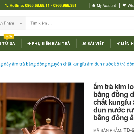
Hotline: 0965.68.68.11 - 0966.966.381
My Account
Wish
Sản Phẩm
MỚI
 TỬ SA
PHỤ KIỆN BÀN TRÀ
BÀI VIẾT
LIÊN H
ng dày ấm trà bằng đồng nguyên chất kungfu ấm đun nước bộ trà đ
ấm trà kim 
bằng đồng d
chất kungfu
đun nước rư
bằng đồng ấ
TD-
MÃ SẢN PHẨM: