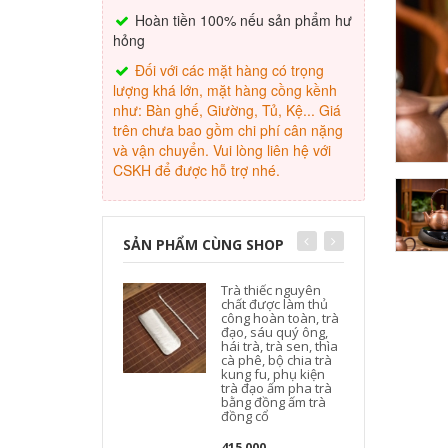
Hoàn tiền 100% nếu sản phẩm hư
hỏng
Đối với các mặt hàng có trọng
lượng khá lớn, mặt hàng cồng kềnh
như: Bàn ghế, Giường, Tủ, Kệ... Giá
trên chưa bao gồm chi phí cân nặng
và vận chuyển. Vui lòng liên hệ với
CSKH để được hỗ trợ nhé.
SẢN PHẨM CÙNG SHOP
Trà thiếc nguyên
chất được làm thủ
công hoàn toàn, trà
đạo, sáu quý ông,
hái trà, trà sen, thìa
cà phê, bộ chia trà
c
kung fu, phụ kiện
trà đạo ấm pha trà
x
bằng đồng ấm trà
đồng cổ
415,000