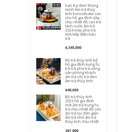
ban tra dien thong
minh Ấm trà thủy
tinh borosilicate cao
cho hộ gia đình dày
chịu nhiệt độ cao trà
tách nước ấm trà
2024 máy pha trà
mới bếp điện bàn
trà
6,345,000
Bộ trà thủy tinh bộ
hộ gia đình kung fu
trà trà pha trà uống
văn phòng khách
ấm trà cốc trà đen
ấm trà thủy tinh
640,000
Bộ trà thủy tinh
2023 hộ gia đình
mới ấm trà Kung Fu
trà chịu nhiệt độ cao
ấm trà lọc đơn giản
ấm trà nhỏ ấm trà
ấ
thủy tinh chịu nhiệt
t
261,000