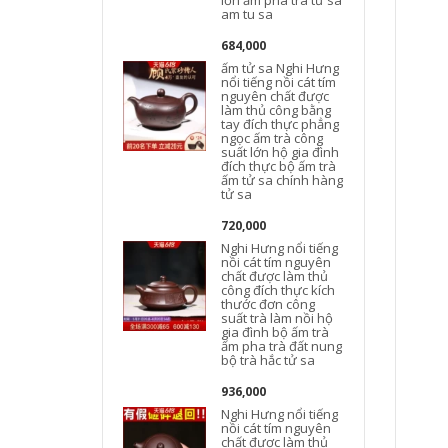
lớn ấm pha trà tử sa
am tu sa
684,000
ấm tử sa Nghi Hưng
n
nổi tiếng nồi cát tím
nguyên chất được
làm thủ công bằng
tay đích thực phẳng
ngọc ấm trà công
suất lớn hộ gia đình
t
đích thực bộ ấm trà
ấm tử sa chính hàng
tử sa
720,000
Nghi Hưng nổi tiếng
nồi cát tím nguyên
chất được làm thủ
công đích thực kích
thước đơn công
suất trà làm nồi hộ
gia đình bộ ấm trà
t
ấm pha trà đất nung
bộ trà hắc tử sa
936,000
Nghi Hưng nổi tiếng
nồi cát tím nguyên
chất được làm thủ