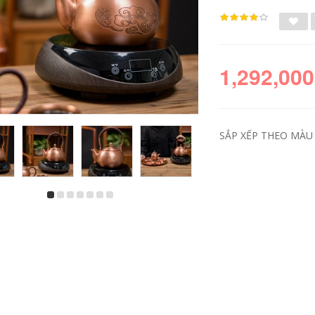
1,292,000
SẮP XẾP THEO MÀU S
ấm trà kim loại Cốc
Ấm đun nước bằng
hội chợ bằng đồng
đồng ấm đun nước
rèn thủ công, bộ lọc
handmade ấm trà
trà bằng đồng
bằng đồng ấm đun
nguyên chất, bộ
nước bằng đồng
hia trà, bộ trà
pha trà ấm trà sức
Kungfu biển trà, bộ
khỏe nồi ấm trà hộ
ả trà, phụ kiện trà
gia đình pha trà ấm
đạo ấm pha trà
đồng cổ ấm đồng cổ
bằng đồng ấm đồng
2,298,000
407,000