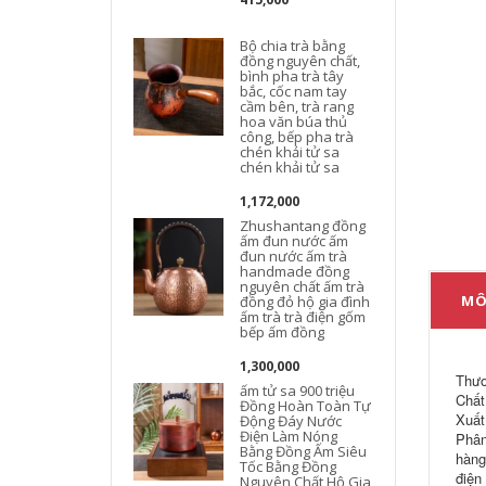
Bộ chia trà bằng
đồng nguyên chất,
bình pha trà tây
bắc, cốc nam tay
cầm bên, trà rang
hoa văn búa thủ
công, bếp pha trà
chén khải tử sa
chén khải tử sa
1,172,000
Zhushantang đồng
ấm đun nước ấm
đun nước ấm trà
handmade đồng
nguyên chất ấm trà
MÔ
đồng đỏ hộ gia đình
ấm trà trà điện gốm
bếp ấm đồng
1,300,000
Thươ
ấm tử sa 900 triệu
Chất
Đồng Hoàn Toàn Tự
Xuất
Động Đáy Nước
Điện Làm Nóng
Phân
Bằng Đồng Ấm Siêu
hàng
Tốc Bằng Đồng
điện
Nguyên Chất Hộ Gia