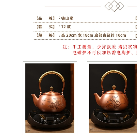
fu trà bộ trà đạo
thọ đào ấm trà tây
phụ kiện đất sét tím
thi ấm pha trà tử sa
bò uống công bằng
cốc bộ ấm tử sa ấm
2,590,000
rà tây thi
am tra tu sa Yixing
Zisha ấm trà đích
411,000
thực nguyên chất
bình trà tử sa Nghi
thủ công nổi tiếng
Hưng nổi tiếng nồi
Hanwa ấm trà bộ hộ
đất sét tím nguyên
gia đình kích thước
chất thủ công đích
duy nhất công suất
thực đất sét tím
bộ ấm trà tử sa bộ
bóng lỗ Handuo bộ
ấm chén tử sa
hộ gia đình ấm trà
đơn trà ấm sa tử
852,000
gốm sứ tử sa
976,000
Yixing gốc quặng đất
sét màu tím ấm trà,
nguyên chất thủ
Nghi Hưng ban đầu
công tặng hộ gia
quặng cát tím cốc
đình đơn ấm trà, đất
hống rò rỉ lọc lót 3
sét màu tím hương
bộ văn phòng hộ
thơm ấm trà tây thi
gia đình bùn tím cốc
ấm sa tử
ấm trà đất tử sa ấm
tử sa biển phúc
4,910,000
684,000