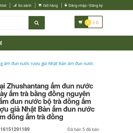
list
So sánh
Giỏ hàng
Đăng nhập / Đăng ký
0
0
Đ
Ệ
ồng ấm đun nước rượu giả Nhật Bản ấm đun nước
loại Zhushantang ấm đun nước
ày ấm trà bằng đồng nguyên
 ấm đun nước bộ trà đồng ấm
ợu giả Nhật Bản ấm đun nước
m đồng ấm trà đồng
616151291189
Đã bán 5 đã bán