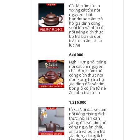
đất làm ấm tử sa
Yixing cát tím nồi
nguyên chất
handmade ấm trà
hộ gia đình công
suất lớn và nhỏ cổ
nổi tiếng đích thực
bộ trà bộ nồi đơn
trà tử sa ấm tử sa
lục nê
644,000
Nghi Hưng nổi tiếng
nồi cát tím nguyên
chất được làm thủ
công đích thực nồi
đơn kung fu trà hộ
t
gia đình đất sét tím
bóng lỗ cổ ấm tử nê
ấm pha trà tử sa
1,216,000
tử sa Nồi đất sét tím
nổi tiếng Yixing đích
thực, nồi lan can
giếng đất sét tím thủ
công nguyên chất,
ấm trà và bộ ấm trà
gia dụng dung tích