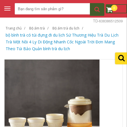
0
Toggle
navigation
TD-638386512509
Trang chủ
Bộ ấm trà
Bộ ấm trà du lịch
bộ bình trà có túi đựng đi du lịch Sứ Thương Hiệu Trà Du Lịch
Trà Một Nồi 4 Ly Di Động Nhanh Cốc Ngoài Trời Đơn Mang
Theo Túi Bảo Quản bình trà du lịch