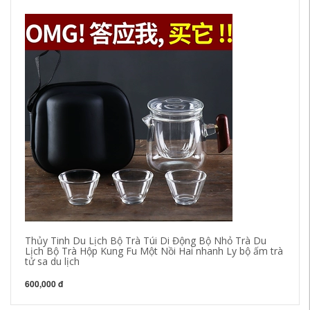
Bộ
hơ
ho
2,
Thủy Tinh Du Lịch Bộ Trà Túi Di Động Bộ Nhỏ Trà Du
Lịch Bộ Trà Hộp Kung Fu Một Nồi Hai nhanh Ly bộ ấm trà
tử sa du lịch
600,000 đ