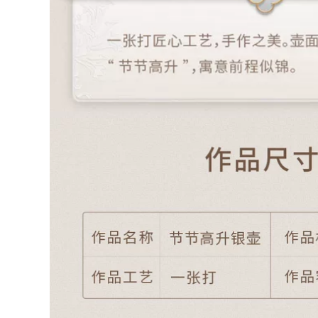
Yixing Nam Công
Suất Lớn Hoàn Toàn
684,000
Thủ Công Màu Tím
Ấm trà đất sét tím
Cốc Đất Sét Có Nắp
ổi tiếng Yixing
Trà Trà Trà Văn
được chạm khắc
Phòng Lần Đến Và
hoàn toàn bằng tay
Chạy ấm tử nê ấm
Dongpo đá ấm trà
trà từ sa
ấm trà công suất lớn
ấm tư sa ấm tử sa
640,000
ây thi
ấm tử sa cao cấp an
nhi trà Yixing ban
760,000
đầu mỏ đích thực
bo am tra tu sa Nghi
nồi đất sét màu tím
Hưng ban đầu
nguyên chất
quặng tím nồi đất
handmade ấm trà
sét nguyên chất
nhà quà tặng bộ trà
handmade đất sét
đất sét màu tím vui
tím quà tặng nhà ấm
vẻ nồi bộ ấm trà đạo
trà bộ trà bão đá
tử sa ấm trà tử sa
muỗng bộ ấm chén
cao cấp
tử sa cao cấp ấm trà
ử sa tây thi
2,590,000
bộ ấm chén tử sa
1,922,000
cao cấp Yixing ban
bộ ấm trà tử sa Nghi
đầu mỏ đích thực
Hưng nguyên
nồi cát tím nguyên
quặng nguyên chất
chất handmade ấm
thủ công đất sét tím
trà nhà bộ quà tặng
công bằng cốc kung
đất sét màu tím tuổi
fu trà bộ trà đạo
thọ đào ấm trà tây