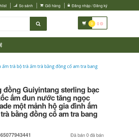
list
So sánh
Giỏ hàng
Đăng nhập / Đăng ký
0
0
Đ
Ệ
 ấm trà bộ trà ấm trà bằng đồng cổ am tra bang
g đồng Guiyintang sterling bạc
 tốc ấm đun nước tăng ngọc
de một mảnh hộ gia đình ấm
m trà bằng đồng cổ am tra bang
665077943441
Đã bán 0 đã bán