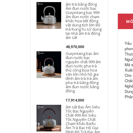
ấm trà bằng đồng
Ấm đun nước bạc
Guiyintang bạc 999
ấm đun nước chạm
khắc họa tiết động
MÔ
vật dung tích lớn Bộ
trà Kung Fu sử dụng
tại nhà ấm trà đồng
ấm sắt
Yếu 
48,970,000
phon
k
Guiyintang bạc ấm
Thươ
đun nước bạc
Nguồ
nguyên chất 999 ấm
Mã s
đun nước pha trà
Xuất
thủ công búa hoa
văn lớn nhỏ hộ gia
Cho 
đình ấm trà trà ấm
Chất
pha trà bằng đồng
Nghề
ấm đun nước bằng
đồng
Dung 
Phân
17,914,000
ấm sắt Bạc Ấm Siêu
Tốc Bạc Nguyên
Chất 999 Ấm Siêu
Tốc Nguyên Chất
Chạm Khắc Baifu
Ấm Trà Bạc Hộ Gia
Đình Bộ Trà Bạc Ấm