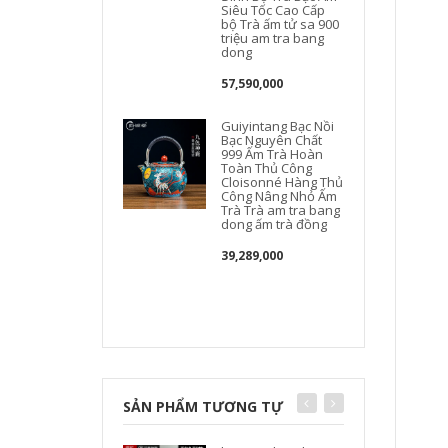
Siêu Tốc Cao Cấp
bộ Trà ấm tử sa 900
triệu am tra bang
dong
57,590,000
Guiyintang Bạc Nồi
Bạc Nguyên Chất
999 Ấm Trà Hoàn
Toàn Thủ Công
Cloisonné Hàng Thủ
Công Nâng Nhỏ Ấm
s
Trà Trà am tra bang
dong ấm trà đồng
39,289,000
SẢN PHẨM TƯƠNG TỰ