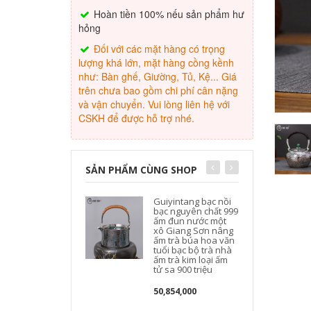
Hoàn tiền 100% nếu sản phẩm hư
hỏng
Đối với các mặt hàng có trọng
lượng khá lớn, mặt hàng cồng kềnh
như: Bàn ghế, Giường, Tủ, Kệ... Giá
trên chưa bao gồm chi phí cân nặng
và vận chuyển. Vui lòng liên hệ với
CSKH để được hỗ trợ nhé.
SẢN PHẨM CÙNG SHOP
Guiyintang bạc nồi
bạc nguyên chất 999
ấm đun nước một
xô Giang Sơn nâng
ấm trà búa hoa văn
tuổi bạc bộ trà nhà
ấm trà kim loại ấm
tử sa 900 triệu
50,854,000