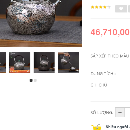
46,710,00
SẮP XẾP THEO MÀU S
DUNG TÍCH ::
có nên pha trà bằng
ấm trà bằng đồng cổ
GHI CHÚ
ấm đồng Guiyintang
Ấm đun nước bạc
bạc ấm đun nước
999 Guiyintang
bạc nguyên chất 999
Talang nguyên chất
một mảnh phong
được làm thủ công
cách Nhật Bản ấm
bằng tay đồ nư
trà hộ gia đình kung
cloisonné di sản
SỐ LƯỢNG:
fu bạc ấm đun nước
văn hóa phi vật thể
Vân Nam thủ công
ấm đun nước bạc bộ
ấm trà đồng ấm sắt
sưu tập bộ ấm trà
cao cấp ấm trà đồng
Nhiều người 
cổ ấm sắt
33,858,000