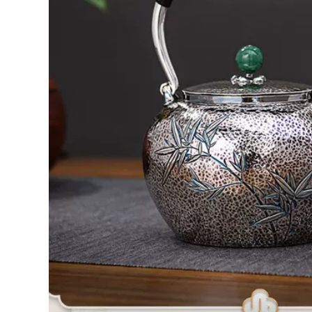
trà Hanbian công
có vàng và hoa bộ
suất lớn đích thực
trà đạo hắc tử sa ấm
ấm tử sa chính hàng
pha trà đất nung
đất làm ấm tử sa
2,590,000
852,000
bo am tra tu sa
ấm trà tử sa Ấm trà
Yixing ban đầu
đất sét màu tím
quặng đất sét màu
Yixing hoàn toàn
tím ấm trà nổi tiếng
được làm thủ công
nguyên chất
hoàn toàn bằng tay
handmade ban đầu
kung fu bộ trà ấm
quặng đất sét màu
trà gốc khoáng đất
tím món quà nhà
sét màu tím bốn con
ấm trà vẻ đẹp vai
vật hoàng đạo Rồng
chén trà tử sa ấm
Teng Ma Yue chén
trà tử sa cao cấp
ử sa trà tử sa
2,262,000
4,382,000
mua ấm tử sa Nghi
bộ trà đạo hắc tử sa
Hưng ban đầu
Nghi Hưng nổi tiếng
quặng cát tím nồi
ấm trà đất sét tím
nguyên chất
nguyên chất thủ
handmade hộ gia
công Bộ trà cho gia
đình ấm trà kung fu
đình làm trà công
trà đất sét tím Thái
suất lớn đích thực
Hồ đá ấm tử sa
cũ đất sét tím ấm trà
thạch biều trà tử sa
Qinquan giá ấm tử
sa cao cấp ấm pha
2,590,000
trà bằng đất