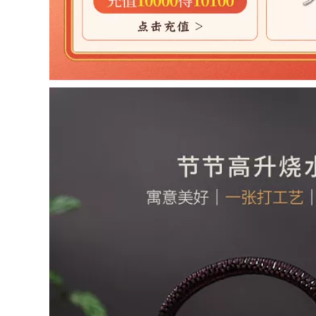
Ấm trà đất sét màu
chén tử sa Yixing
tím đích thực của
ban đầu khoáng tím
Yixing, hoàn toàn
nồi đất sét ấm trà
được làm thủ công
nguyên chất
bởi các nghệ sĩ nổi
handmade kung fu
tiếng, Ngọa hổ tàng
trà hộ gia đình đất
long, bộ ấm trà
sét tím sen ấm trà
Kung Fu đơn tại nhà
ấm tử sa 900 triệu
bình trà tử sa ấm trà
ấm tử sa lục nê
tử sa
2,542,000
1,140,000
ấm trà sa tử Nghi
ấm pha trà bằng đất
Hưng nguyên chất
Ấm cát tím Yixing
handmade cát tím
đích thực, hoàn
nồi nổi tiếng màu
toàn thủ công, ấm
tím đỏ son bùn Xishi
trà muôi đá Dongpo
Bộ nồi hộ gia đình
nổi tiếng, bộ ấm trà
ấm trà chính hãng
dung tích lớn sử
bộ trà đơn ấm pha
dụng tại nhà bộ ấm
trà tử sa bộ ấm trà
tử sa ấm tử sa biển
tử sa
phúc
1,296,000
852,000
ấm tử nê Ấm trà đất
m trà tử sa thật giả
sét Yixing hoàn
Yixing gốc quặng cát
toàn được hái bằng
ím nồi, ấm trà gia
tay rò rỉ ấm trà gia
dụng thủ công nổi
đình công suất lớn
tiếng, bộ ấm trà, ấm
bộ ấm trà đất sét tím