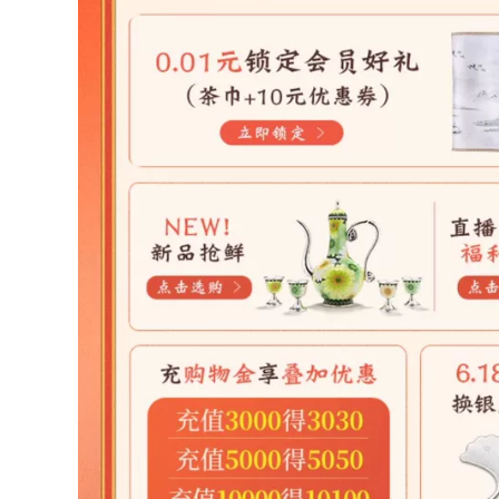
bạc lốp sơn men ấm
chất thủ công đầy
trà hộ gia đình bộ
đủ đục hoa mẫu
trà công suất lớn ấm
đơn nước sôi hộ gia
đồng đun nước ấm
đình bạc bộ trà ấm
trà đồng cổ
trà cổ bằng đồng ấm
đun nước bằng
đồng
87,290,000
40,398,000
ấm trà bằng đồng
Ấm đun nước bằng
bạc 999 Guiyintang
ấm đồng cổ
để pha trà và nước
Guiyintang bạc ấm
ôi, bộ trà cổ điển
đun nước bạc 999
đính cườm một
ấm siêu tốc nguyên
mảnh được làm thủ
chất handmade
công nguyên chất
ngọc cũ chọn ấm trà
để sử dụng tại nhà
bạc ấm trà bình trà
ấm đồng đun nước
bằng đồng am tra
ấm đồng đun nước
bang dong
40,506,000
38,125,000