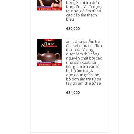
bóng Xishi trà đơn
Kung Fu trà sử dụng
tại nhà giá ấm tử sa
cao cấp ấm thạch
t
biều
680,000
ấm trà từ sa Ấm trà
đất sét màu tím đích
thực của Yixing,
được làm thủ công
nguyên chất bởi các
nhà sản xuất nổi
tiếng, ấm trà vần lỗ
bi, bộ ấm trà gia
dụng dung tích lớn,
bộ đơn ấm trà tử sa
tây thi ấm chè tử sa
684,000
c