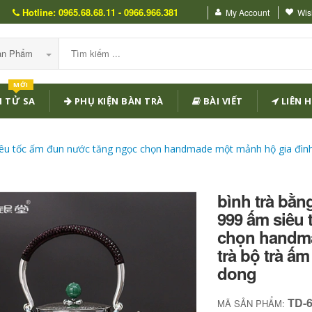
Hotline: 0965.68.68.11 - 0966.966.381
My Account
Wish
Sản Phẩm
MỚI
 TỬ SA
PHỤ KIỆN BÀN TRÀ
BÀI VIẾT
LIÊN H
 siêu tốc ấm đun nước tăng ngọc chọn handmade một mảnh hộ gia đình
bình trà bằn
999 ấm siêu
chọn handma
trà bộ trà ấ
dong
TD-
MÃ SẢN PHẨM: