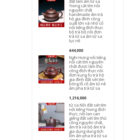
đất làm ấm tử sa
Yixing cát tím nồi
nguyên chất
handmade ấm trà
hộ gia đình công
suất lớn và nhỏ cổ
nổi tiếng đích thực
bộ trà bộ nồi đơn
trà tử sa ấm tử sa
lục nê
644,000
Nghi Hưng nổi tiếng
nồi cát tím nguyên
chất được làm thủ
công đích thực nồi
đơn kung fu trà hộ
t
gia đình đất sét tím
bóng lỗ cổ ấm tử nê
ấm pha trà tử sa
1,216,000
tử sa Nồi đất sét tím
nổi tiếng Yixing đích
thực, nồi lan can
giếng đất sét tím thủ
công nguyên chất,
ấm trà và bộ ấm trà
gia dụng dung tích
lớn ấm pha trà tử sa