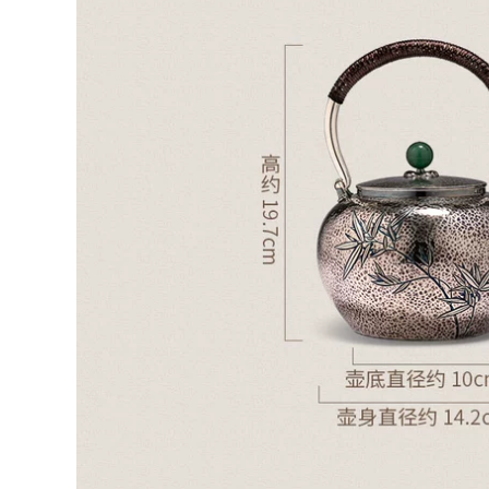
phụ kiện đất sét tím
thi ấm pha trà tử sa
bò uống công bằng
cốc bộ ấm tử sa ấm
2,590,000
rà tây thi
am tra tu sa Yixing
Zisha ấm trà đích
411,000
thực nguyên chất
bình trà tử sa Nghi
thủ công nổi tiếng
Hưng nổi tiếng nồi
Hanwa ấm trà bộ hộ
đất sét tím nguyên
gia đình kích thước
chất thủ công đích
duy nhất công suất
thực đất sét tím
bộ ấm trà tử sa bộ
bóng lỗ Handuo bộ
ấm chén tử sa
hộ gia đình ấm trà
đơn trà ấm sa tử
852,000
gốm sứ tử sa
976,000
Yixing gốc quặng đất
sét màu tím ấm trà,
nguyên chất thủ
Nghi Hưng ban đầu
công tặng hộ gia
quặng cát tím cốc
đình đơn ấm trà, đất
hống rò rỉ lọc lót 3
sét màu tím hương
bộ văn phòng hộ
thơm ấm trà tây thi
gia đình bùn tím cốc
ấm sa tử
ấm trà đất tử sa ấm
tử sa biển phúc
4,910,000
684,000