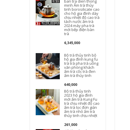
ban tra dien thong
minh Ấm trà thủy
tinh borosilicate cao
cho hộ gia đình dày
chịu nhiệt độ cao trà
tách nước ấm trà
2024 máy pha trà
mới bếp điện bàn
trà
6,345,000
Bộ trà thủy tinh bộ
hộ gia đình kung fu
trà trà pha trà uống
văn phòng khách
ấm trà cốc trà đen
ấm trà thủy tinh
640,000
Bộ trà thủy tinh
2023 hộ gia đình
mới ấm trà Kung Fu
trà chịu nhiệt độ cao
ấm trà lọc đơn giản
ấm trà nhỏ ấm trà
ấ
thủy tinh chịu nhiệt
t
261,000