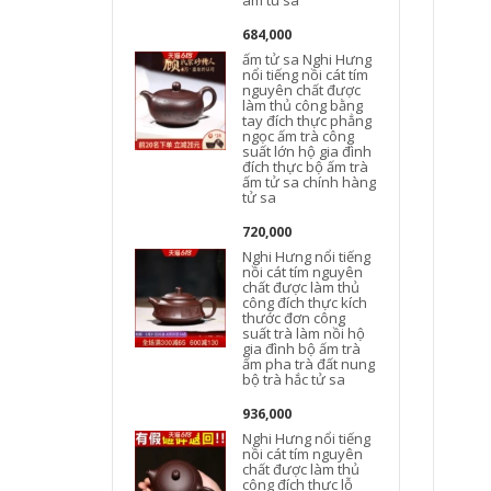
am tu sa
684,000
ấm tử sa Nghi Hưng
n
nổi tiếng nồi cát tím
nguyên chất được
làm thủ công bằng
tay đích thực phẳng
ngọc ấm trà công
suất lớn hộ gia đình
t
đích thực bộ ấm trà
ấm tử sa chính hàng
tử sa
720,000
Nghi Hưng nổi tiếng
nồi cát tím nguyên
chất được làm thủ
công đích thực kích
thước đơn công
suất trà làm nồi hộ
gia đình bộ ấm trà
t
ấm pha trà đất nung
bộ trà hắc tử sa
936,000
Nghi Hưng nổi tiếng
nồi cát tím nguyên
chất được làm thủ
công đích thực lỗ