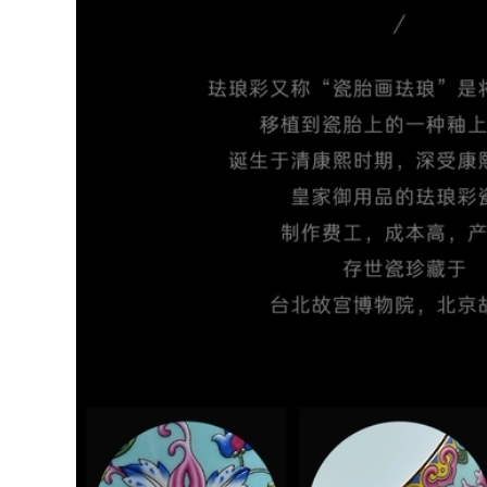
ịch Bộ trà du lịch
oại túi xách tay cao
Bộ trà du lịch cầm
cấp ngoài trời cao
tay Bộ nhỏ di động
cấp di động đơn
du lịch ngoài trời
nhỏ một nồi ba
kung fu trà đơn giản
hoặc hai cốc cốc
đơn cắm trại nhanh
nhanh bình trà du
cốc bộ bình trà có
ịch
túi đựng đi du lịch
852,000
202,000
bộ ấm chén du lịch
bộ bình trà có túi
Ngoài Trời Trà Uống
đựng đi du lịch Cốc
Thiết Bị Cắm Trại
nhanh, Một ấm, Bốn
Cắm Trại Du Lịch
cốc, Hai cốc, Túi nhỏ
Nhỏ Bộ Trà Di Động
cầm tay bằng đất
Ấm Trà Trà Di Động
sét màu tím bằng
y Trà ấm trà du lịch
gốm đơn, Bộ trà du
lịch văn phòng, Tùy
chỉnh bộ ấm trà tử
1,606,000
sa du lịch
bộ ấm chén trà du
lịch Du Lịch Ngoài
261,000
Trời Trà Di Động Ấm
Trà Sử Dụng Cá
Bộ trà du lịch di
Nhân Ánh Sáng Cao
động cắm trại ngoài
Cấp Cao Cấp Kung
trời du lịch thiết bị
Fu Trà Thủy Tinh Bộ
pha trà đi kèm cốc
Trà ấm trà du lịch
nhanh một nồi ba
cốc bộ bình trà có
túi đựng đi du lịch
852,000