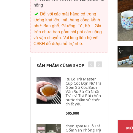
hỏng
Đối với các mặt hàng có trọng
lượng khá lớn, mặt hàng cồng kềnh
như: Bàn ghế, Giường, Tủ, Kệ... Giá
trên chưa bao gồm chi phí cân nặng
và vận chuyển. Vui lòng liên hệ với
CSKH để được hỗ trợ nhé.
SẢN PHẨM CÙNG SHOP
Ru Lò Trà Master
Cup Cốc Đơn Nữ Trà
Gốm Sứ Cốc Bạch
Vân Ru Sứ Cá Nhân
Trà trà Trà Bát chén
nước chấm sứ chén
chiết yêu
505,000
chen gom Ru Lò Trà
MÔ
Gốm Văn Phòng Trà