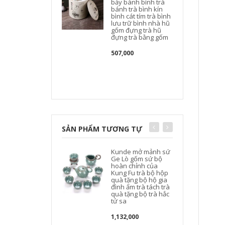
bảy bánh bình trà
bánh trà bình kín
bình cát tím trà bình
lưu trữ bình nhà hũ
gốm đựng trà hũ
đựng trà bằng gốm
507,000
SẢN PHẨM TƯƠNG TỰ
Kunde mở mảnh sứ
Ge Lò gốm sứ bộ
t
hoàn chỉnh của
Kung Fu trà bộ hộp
t
quà tặng bộ hộ gia
đình ấm trà tách trà
quà tặng bộ trà hắc
tử sa
1,132,000