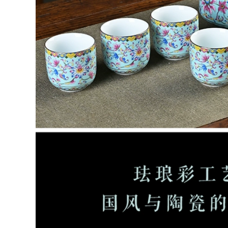
quà tặng Kung Fu
bộ nhà phòng
Lon trà gốm sứ cao
khách bộ nhỏ một
cấp hộ gia đình lưu
nồi bốn ly ấm trà
trữ di động kín
ách trà hiện đại
chống ẩm lưu trữ
đơn giản bộ ấm trà
lon cao cấp thùng
u lịch
nhỏ bộ ấm trà du
lịch
604,000
447,000
Thủy Tinh Du Lịch
Bộ Trà Túi Di Động
bình trà du lịch Bộ
Bộ Nhỏ Trà Du Lịch
trà có nắp đậy du
Bộ Trà Hộp Kung Fu
lịch Bộ trà cao cấp
Một Nồi Hai nhanh
tiện lợi cắm trại
Ly bộ ấm trà tử sa
ngoài trời uống trà
u lịch
thiết bị xe uống
nhanh 1 nồi 3 cốc
bình trà du lịch
600,000
u Lịch Trà Túi Di
852,000
Động Loại Kính
Kung Fu Nhật Bản
Du Lịch Kung Fu Trà
Ấm Trà Ngoài Trời
Bộ Nhỏ Nhà Gốm
Bảo Quản Nhanh
Sứ Bát Phủ Trà Bộ
Cốc Một Nồi Bốn Ly
Hoàn Chỉnh Ngoài
bộ ấm trà tử sa du
Trời Lưu Trữ Di
ịch
Động Sứ Trắng Đơn
Giản bộ ấm chén du
lịch
600,000
bộ ấm pha trà du
261,000