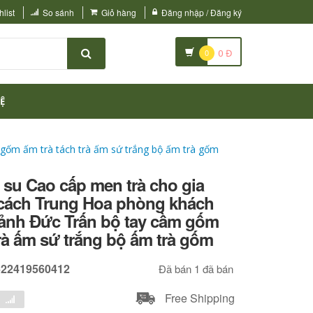
list
So sánh
Giỏ hàng
Đăng nhập / Đăng ký
0
0
Đ
Ệ
 gốm ấm trà tách trà ấm sứ trắng bộ ấm trà gốm
 su Cao cấp men trà cho gia
cách Trung Hoa phòng khách
Cảnh Đức Trấn bộ tay cầm gốm
trà ấm sứ trắng bộ ấm trà gốm
622419560412
Đã bán 1 đã bán
Free Shipping