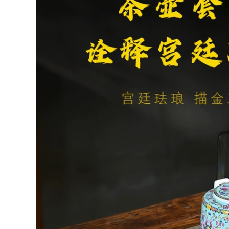
552,000
bình trà sứ 2024
Ánh Sáng Mới Cao
Cấp Bạc Cao Cấp Ấm
Men ngọc ấm trà trà
Trà Gốm Yinshan
nồi đơn hộ gia đình
Xã Hội Kung Fu Trà
sứ nồi bộ trà gốm
Phong Cách Cung
cốc bộ hộ gia đình
Điện Nồi Vuông
lớn công suất lọc ấm
nướng Nồi binh tra
trà bộ ấm trà gốm
su ấm trà gốm sứ
sứ
1,172,000
486,000
Gaiwan du lịch trà
Bát phủ ngọc bích
hiết bị di động cao
mỡ, bộ trà du lịch,
cấp cắm trại ngoài
thiết bị uống trà cắm
rời thiết bị đầy đủ
trại ngoài trời dành
ấm trà xe nhanh cốc
cho một người, cốc
bộ ấm trà du lịch
nhanh cao cấp gắn
trên ô tô bộ ấm trà
du lịch
1,252,000
972,000
Bộ trà thủy tinh hộp