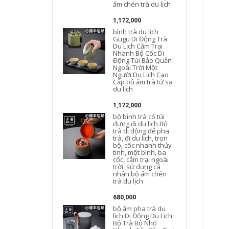
l
ấm chén trà du lịch
l
1,172,000
bình trà du lịch
Gugu Di Động Trà
Du Lịch Cắm Trại
Nhanh Bộ Cốc Di
l
Động Túi Bảo Quản
Ngoài Trời Một
Người Du Lịch Cao
Cấp bộ ấm trà tử sa
du lịch
1,172,000
bộ bình trà có túi
đựng đi du lịch Bộ
L
trà di động để pha
trà, đi du lịch, trọn
bộ, cốc nhanh thủy
tinh, một bình, ba
cốc, cắm trại ngoài
trời, sử dụng cá
nhân bộ ấm chén
trà du lịch
680,000
bộ ấm pha trà du
lịch Di Động Du Lịch
Bộ Trà Bộ Nhỏ