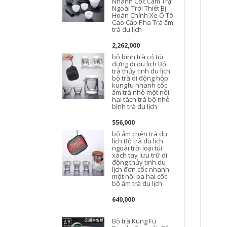
Nhanh Cốc Cắm Trại
Ngoài Trời Thiết Bị
Hoàn Chỉnh Xe Ô Tô
Cao Cấp Pha Trà ấm
trà du lịch
d
2,262,000
bộ bình trà có túi
đựng đi du lịch Bộ
trà thủy tinh du lịch
t
bộ trà di động hộp
kungfu nhanh cốc
n
ấm trà nhỏ một nồi
c
hai tách trà bộ nhỏ
bình trà du lịch
556,000
bộ ấm chén trà du
lịch Bộ trà du lịch
ngoài trời loại túi
xách tay lưu trữ di
động thủy tinh du
lịch đơn cốc nhanh
một nồi ba hai cốc
bộ ấm trà du lịch
640,000
Bộ trà Kung Fu