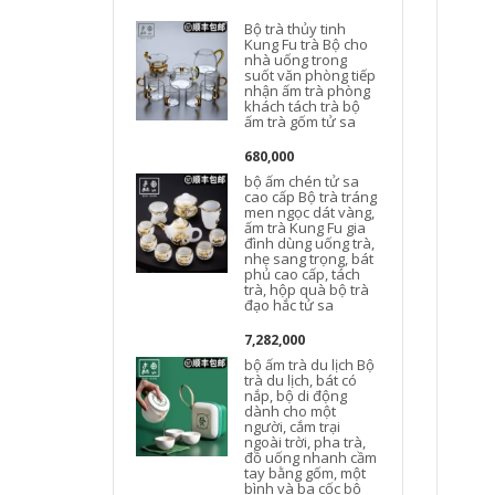
Bộ trà thủy tinh
Kung Fu trà Bộ cho
nhà uống trong
suốt văn phòng tiếp
t
nhận ấm trà phòng
khách tách trà bộ
d
ấm trà gốm tử sa
680,000
bộ ấm chén tử sa
cao cấp Bộ trà tráng
men ngọc dát vàng,
ấm trà Kung Fu gia
đình dùng uống trà,
nhẹ sang trọng, bát
d
phủ cao cấp, tách
trà, hộp quà bộ trà
đạo hắc tử sa
D
7,282,000
bộ ấm trà du lịch Bộ
trà du lịch, bát có
nắp, bộ di động
dành cho một
người, cắm trại
l
ngoài trời, pha trà,
đồ uống nhanh cầm
tay bằng gốm, một
bình và ba cốc bộ