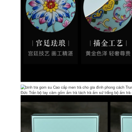
Cắm Trại Du Lịch Trà
273,000
Bộ Cá Nhân Di Động
Nhanh Cốc Di Động
bộ ấm trà du lịch Di
Uống Trà Ấm Trà Bộ
Động Du Lịch Trà
Thiết Bị bộ ấm chén
Khay Trà Bộ Nhỏ
u lịch
Ngoài Trời Ký Túc Xá
Ấm Trà Nhỏ Nhà
Kung Fu Trà Túi Bảo
852,000
Quản bộ ấm chén
Bộ ấm trà du lịch
trà du lịch
bằng thủy tinh, tách
rà di động, thiết bị
265,000
uống trà cá nhân
goài trời, ấm trà
bộ bình trà có túi
ắm trại trên ô tô bộ
đựng đi du lịch Túi
ấm chén trà du lịch
xách tay du lịch trà
nhanh chóng cốc
một nồi một hai bốn
1,606,000
ly ngoài trời ấm trà
trà trà bộ bộ nhỏ bộ
ấm chén trà du lịch
Du Lịch Cắm Trại Trà
Di Động Ấm Trà Du
Lịch Trà Ngoài Trời
261,000
Kung Fu Pha Trà
Cao Cấp Nhanh Bộ
Cốc ấm trà du lịch
bộ ấm chén trà du
lịch Du lịch cắm trại
Kung Fu trà bộ nhỏ
1,172,000
hộ gia đình đơn giản
ấm trà gốm trà
ngoài trời khay trà
túi xách tay bộ ấm