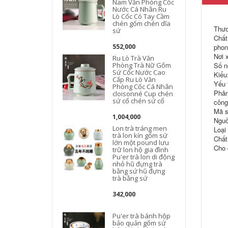
Nam Văn Phòng Cốc
Nước Cá Nhân Ru
Lò Cốc Có Tay Cầm
chén gốm chén dĩa
Thươ
sứ
Chất 
552,000
phon
Nơi 
Ru Lò Trà Văn
Phòng Trà Nữ Gốm
Số n
Sứ Cốc Nước Cao
Kiểu
Cấp Ru Lò Văn
Yếu 
Phòng Cốc Cá Nhân
Phân
cloisonné Cup chén
sứ cổ chén sứ cổ
công
Mã s
1,004,000
Nguồ
Lon trà tráng men
Loại
trà lon kín gốm sứ
Chất
lớn một pound lưu
Cho 
trữ lon hộ gia đình
Pu'er trà lon di động
nhỏ hũ đựng trà
bằng sứ hũ đựng
trà bằng sứ
342,000
Pu'er trà bánh hộp
bảo quản gốm sứ