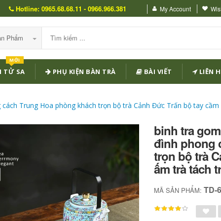
Hotline: 0965.68.68.11 - 0966.966.381
My Account
Wish
Sản Phẩm
MỚI
 TỬ SA
PHỤ KIỆN BÀN TRÀ
BÀI VIẾT
LIÊN H
g cách Trung Hoa phòng khách trọn bộ trà Cảnh Đức Trấn bộ tay cầm
binh tra gom
đình phong 
trọn bộ trà 
ấm trà tách 
TD-
MÃ SẢN PHẨM: