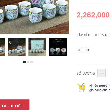
2,262,000
SẮP XẾP THEO MÀU S
GHI CHÚ
chén dĩa gốm
Handmade Trung
Tianqing Ru Lò Trà
Quốc truyền thống
Sư Cốc Đơn Ly Trà
Ru lò mở mảnh ve
SỐ LƯỢNG:
Bộ Cốc Nhà Ru Sứ
sầu mô hình cánh
Trà Nhỏ Trà trà Bát
kung fu bộ trà dưa
chén màu xanh
đơn cạnh ấm trà
Nhiều người 
ngọc chén gốm
gốm gia dụng nồi
đơn binh tra su bình
giỏ hàng của 
trà sứ
217,000
972,000
binh tra gom su Ấm
 TẢ CHI TIẾT
trà gốm sứ bạc 999