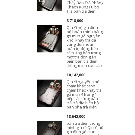
Chảy Bàn Trà Phòng
Khách Kung Fu bộ
Trà bàn trà điện
3,718,000
Qin Yi hộ gia đình
bộ hoàn chỉnh bằng
gỗ mun gỗ nguyên
khối khay trà đá
vàng đen hoàn
toàn tự động bếp
cảm ứng bốn trong
một trà đơn giản
biển bàn trà điện
thông minh cao cấp
10,142,000
Qin Yi nguyên khối
chạm khắc cạnh
chạm khắc khay trà
gỗ mun 4 trong 1
bếp cảm ứng bàn
trà trà đĩa biển bộ
bàn pha trà điện
18,642,000
bàn trà điện thông
minh giá rẻ Qin Yi hộ
gia đình gỗ mun