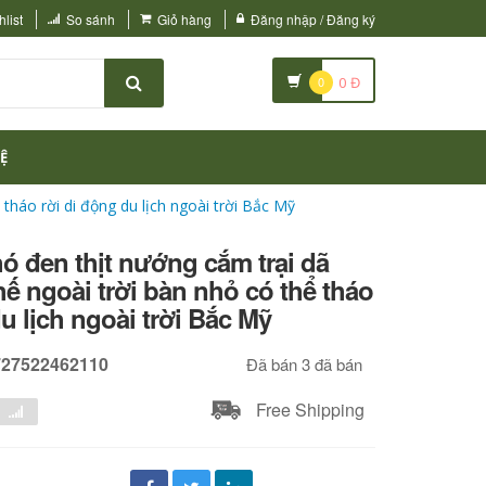
list
So sánh
Giỏ hàng
Đăng nhập / Đăng ký
0
0
Đ
Ệ
tháo rời di động du lịch ngoài trời Bắc Mỹ
hó đen thịt nướng cắm trại dã
ế ngoài trời bàn nhỏ có thể tháo
u lịch ngoài trời Bắc Mỹ
727522462110
Đã bán 3 đã bán
Free Shipping