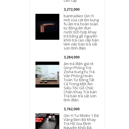
cao cấp
3,272,000
bantradien Qin Yi
mới của cát tím kung
fu ấm trà hoàn toàn
tự động ấm đun
nước tích hợp khay
trà bằng gỗ nguyên
khối trà cao cấp bàn
làm việc bàn trà sắt
sơn tĩnh điện
3,284,000
ấm trà điện giá rẻ
Qinyi Phòng Trà
Zisha Kung Fu Trà
Văn Phòng Hoàn
Toàn Tự Động Tất
Cả Trong Một Ấm
Siêu Tốc Gỗ Chắc
Chắn Khay Trà bàn
Trà bàn trà sắt sơn
tĩnh điện
3,762,000
Qin Yi Tự Nhiên 1 Đá
Vàng Đen Bộ Khay
Trà Hộ Gia Đình
Nguyên Khối Đá