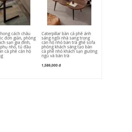
hong cách châu
Caterpillar bàn cà phê ánh
Hoàn toàn tự đ
óc đơn giản, phòng
sáng ngôi nhà sang trọng
nước sôi ấm trà
ch sạn gia đình,
căn hộ nhỏ bàn trà ghế sofa
một bộ ấm trà 
phụ nhỏ, tủ đầu
phòng khách sáng tạo bàn
phòng khách đơ
àn cà phê căn hộ
cà phê nhỏ khách sạn giường
trà khay trà tr
ng
ngủ và bàn trà
tra dien bàn ph
1,586,000 đ
4,262,000 đ