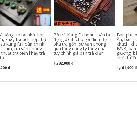
trà đơn giản biển
dành cho phòng
hoàn toàn tự động
khách gia đình và
hiết bị điện văn
văn phòng kung fu
phòng tích hợp bàn
vòi nước chảy khay
trà đá kung fu bàn
trà bằng gỗ nguyên
rà điện tử
khối bộ pha trà bàn
pha trà điện
à uống trà tại nhà, bàn
Bộ trà Kung Fu hoàn toàn tự
Bàn phụ p
3,108,000
ớn, khay trà tích hợp, bộ
động dành cho gia đình Bộ
Âu, bàn g
4,182,000
sứ kung fu hoàn chỉnh,
pha trà gốm sứ văn phòng
khách, khá
Tự nhiên vàng đen
ét tím, trà văn phòng
quà tặng công ty tặng quà
B&B, bàn 
khay trà đá ánh
hướng dẫn lắp bàn
thuật trà biển khay trà
tùy chỉnh giá bàn trà điện
giường, b
sáng sang trọng
trà điện Khay trà
 tử
nhỏ di độ
hiện đại đơn giản
bằng gỗ nguyên
4,982,000 đ
Trung Quốc phòng
khối hoàn chỉnh Bộ
,000 đ
1,161,000 đ
khách bộ trà hoàn
trà Kung Fu hoàn
toàn tự động điện
toàn tự động tất cả
bàn trà đá bếp điện
trong một gốm sứ
bàn trà
phòng khách văn
phòng đơn giản bàn
trà bàn trà điện giá
3,172,000
rẻ
Toàn bộ khay trà đá
vàng đen tự nhiên,
3,372,000
bộ trà Kung Fu hoàn
toàn tự động, bàn
Khay trà, bàn trà,
trà đá cảm ứng đơn
bộ trà Kung Fu lớn,
giản gia dụng bộ
bếp từ hoàn toàn tự
bàn pha trà điện
động gia dụng,
phòng khách, bộ
gốm sứ cát tím hoàn
4,066,000