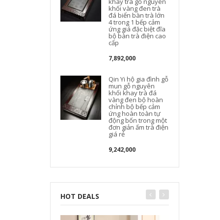
khay trà gỗ nguyên
t
khối vàng đen trà
t
đá biển bàn trà lớn
4 trong 1 bếp cảm
ứng giá đặc biệt đĩa
bộ bàn trà điện cao
cấp
7,892,000
Qin Yi hộ gia đình gỗ
mun gỗ nguyên
khối khay trà đá
vàng đen bộ hoàn
chỉnh bộ bếp cảm
t
ứng hoàn toàn tự
động bốn trong một
đơn giản ấm trà điện
giá rẻ
9,242,000
HOT DEALS