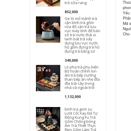
Thươ
trà sữa rang
B
phon
852,000
Yếu 
t
Phân
Ge lò mở mảnh trà
cặn bình trà gốm
Mã s
rửa đổ cặn trà lưu
Nguồ
vực máy tính để bàn
Cho 
xô trà nước thải xi
l
lanh bát trà xây
dựng lưu vực nước
hũ gốm đựng trà hũ
đựng trà bằng sứ
349,000
Lò pha trà phụ kiện
Bộ hoàn chỉnh lon
ấm trà bếp nướng
than bếp ăn nhẹ đĩa
đĩa trái cây trong
t
nhà và ngoài trời
1,132,000
binh tra gom su
Lười Cối Xay Đá Tự
Động Kung Fu Trà
Gốm Chống bỏng
Ấm Trà Thiết Thực
Đen Gốm Làm Trà