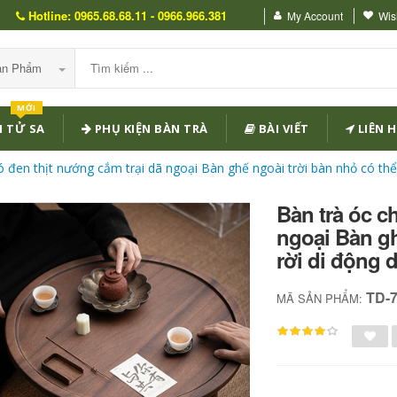
Hotline: 0965.68.68.11 - 0966.966.381
My Account
Wish
Sản Phẩm
MỚI
 TỬ SA
PHỤ KIỆN BÀN TRÀ
BÀI VIẾT
LIÊN H
ó đen thịt nướng cắm trại dã ngoại Bàn ghế ngoài trời bàn nhỏ có thể 
Bàn trà óc c
ngoại Bàn gh
rời di động d
TD-
MÃ SẢN PHẨM: