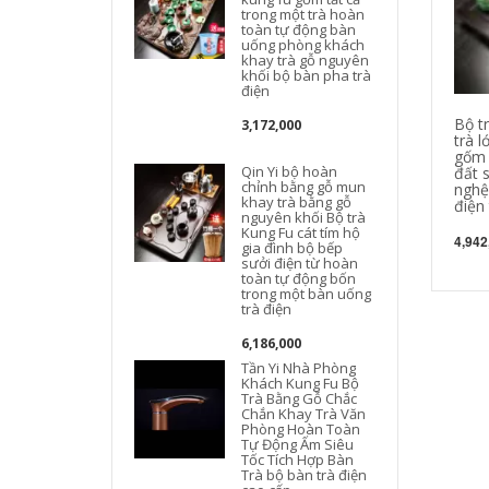
trong một trà hoàn
toàn tự động bàn
uống phòng khách
t
khay trà gỗ nguyên
khối bộ bàn pha trà
điện
t
Bộ tr
3,172,000
trà l
gốm 
Qin Yi bộ hoàn
đất s
chỉnh bằng gỗ mun
nghệ 
khay trà bằng gỗ
điện
nguyên khối Bộ trà
Kung Fu cát tím hộ
4,942
gia đình bộ bếp
sưởi điện từ hoàn
toàn tự động bốn
trong một bàn uống
trà điện
6,186,000
Tần Yi Nhà Phòng
Khách Kung Fu Bộ
Trà Bằng Gỗ Chắc
Chắn Khay Trà Văn
Phòng Hoàn Toàn
Tự Động Ấm Siêu
Tốc Tích Hợp Bàn
Trà bộ bàn trà điện