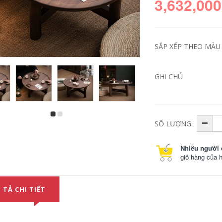
3,632,000
SẮP XẾP THEO MÀU S
GHI CHÚ
bình trà gốm sứ
Tách trà có nắp thủy
SỐ LƯỢNG:
2023 Mới Đen Gốm
tinh, ấm cầm tay
Kung Fu Trà Nhà
không nóng đơn
Phòng Khách Gốm
cao cấp lớn, bộ trà
Nhiều người 
Ấm Trà Ấm Trà Trà
kung fu cho một
Khay Ánh Sáng Cao
người, ấm trà bong
giỏ hàng của 
Cấp Cao Cấp phong
bóng màu tráng
Cách Trung Hoa bo
men pha trà bằng
am chen cao cap
chén khải chén khải
ấm trà gốm sứ
 TẢ CHI TIẾT
219,000
349,000
Bát phủ Sancai vẽ
bộ ấm chén du lịch
tay, sứ trắng, không