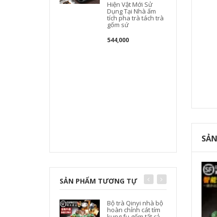
Hiện Vật Mới Sử
Dụng Tại Nhà ấm
tích pha trà tách trà
gốm sứ
544,000
t
t
SẢN
SẢN PHẨM TƯƠNG TỰ
Bộ trà Qinyi nhà bộ
hoàn chỉnh cát tím
kung fu gốm tất cả