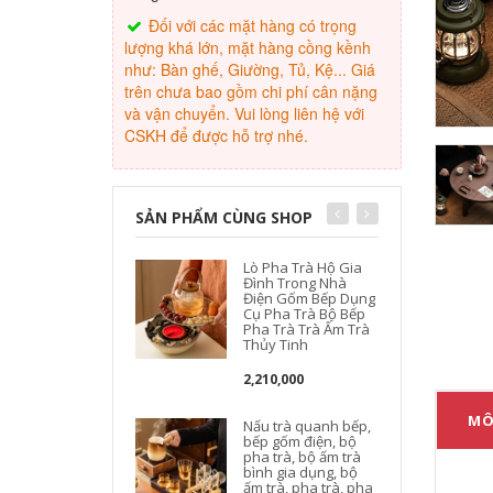
Đối với các mặt hàng có trọng
lượng khá lớn, mặt hàng cồng kềnh
như: Bàn ghế, Giường, Tủ, Kệ... Giá
trên chưa bao gồm chi phí cân nặng
và vận chuyển. Vui lòng liên hệ với
CSKH để được hỗ trợ nhé.
SẢN PHẨM CÙNG SHOP
Lò Pha Trà Hộ Gia
Đình Trong Nhà
Điện Gốm Bếp Dụng
Cụ Pha Trà Bộ Bếp
Pha Trà Trà Ấm Trà
Thủy Tinh
2,210,000
MÔ
Nấu trà quanh bếp,
bếp gốm điện, bộ
pha trà, bộ ấm trà
bình gia dụng, bộ
ấm trà, pha trà, pha