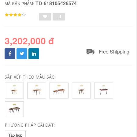
TD-618105426574
MÃ SẢN PHẨM:
3,202,000 đ
Free Shipping
SẮP XẾP THEO MÀU SẮC:
PHƯƠNG PHÁP CÀI ĐẶT:
Tập hợp