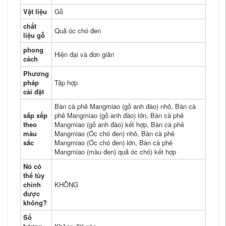
Vật liệu
Gỗ
chất
Quả óc chó đen
liệu gỗ
phong
Hiện đại và đơn giản
cách
Phương
pháp
Tập hợp
cài đặt
Bàn cà phê Mangmiao (gỗ anh đào) nhỏ, Bàn cà
sắp xếp
phê Mangmiao (gỗ anh đào) lớn, Bàn cà phê
theo
Mangmiao (gỗ anh đào) kết hợp, Bàn cà phê
màu
Mangmiao (Óc chó đen) nhỏ, Bàn cà phê
sắc
Mangmiao (Óc chó đen) lớn, Bàn cà phê
Mangmiao (màu đen) quả óc chó) kết hợp
Nó có
thể tùy
chỉnh
KHÔNG
được
không?
Số