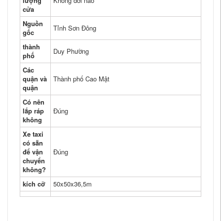
lượng
Không đời nào
cửa
Nguồn
Tỉnh Sơn Đông
gốc
thành
Duy Phường
phố
Các
quận và
Thành phố Cao Mật
quận
Có nên
lắp ráp
Đúng
không
Xe taxi
có sẵn
để vận
Đúng
chuyển
không?
kích cỡ
50x50x36,5m