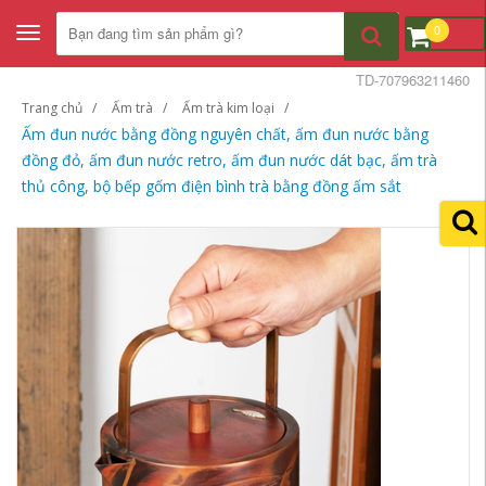
0
Toggle
navigation
TD-707963211460
Trang chủ
Ấm trà
Ấm trà kim loại
Ấm đun nước bằng đồng nguyên chất, ấm đun nước bằng
đồng đỏ, ấm đun nước retro, ấm đun nước dát bạc, ấm trà
thủ công, bộ bếp gốm điện bình trà bằng đồng ấm sắt