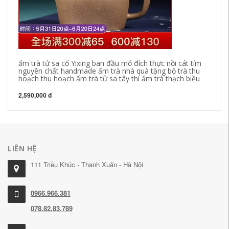
ấm trà tử sa cổ Yixing ban đầu mỏ đích thực nồi cát tím
Yi
nguyên chất handmade ấm trà nhà quà tặng bộ trà thu
Ấm
hoạch thu hoạch ấm trà tử sa tây thi ấm trà thạch biều
ấm
2,590,000 đ
3,
LIÊN HỆ
111 Triều Khúc - Thanh Xuân - Hà Nội
0966.966.381
078.82.83.789