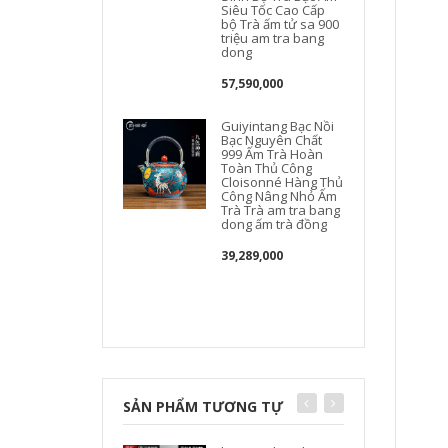
Siêu Tốc Cao Cấp
bộ Trà ấm tử sa 900
triệu am tra bang
dong
57,590,000
Guiyintang Bạc Nồi
Bạc Nguyên Chất
999 Ấm Trà Hoàn
Toàn Thủ Công
Cloisonné Hàng Thủ
Công Nâng Nhỏ Ấm
s
Trà Trà am tra bang
dong ấm trà đồng
39,289,000
SẢN PHẨM TƯƠNG TỰ