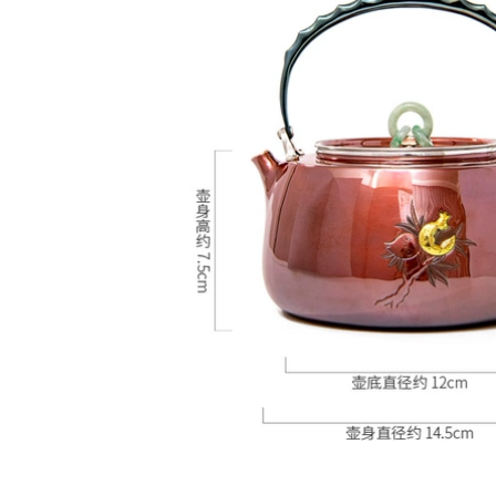
phụ kiện đất sét tím
thi ấm pha trà tử sa
bò uống công bằng
cốc bộ ấm tử sa ấm
2,590,000
rà tây thi
am tra tu sa Yixing
Zisha ấm trà đích
411,000
thực nguyên chất
bình trà tử sa Nghi
thủ công nổi tiếng
Hưng nổi tiếng nồi
Hanwa ấm trà bộ hộ
đất sét tím nguyên
gia đình kích thước
chất thủ công đích
duy nhất công suất
thực đất sét tím
bộ ấm trà tử sa bộ
bóng lỗ Handuo bộ
ấm chén tử sa
hộ gia đình ấm trà
đơn trà ấm sa tử
852,000
gốm sứ tử sa
976,000
Yixing gốc quặng đất
sét màu tím ấm trà,
nguyên chất thủ
Nghi Hưng ban đầu
công tặng hộ gia
quặng cát tím cốc
đình đơn ấm trà, đất
hống rò rỉ lọc lót 3
sét màu tím hương
bộ văn phòng hộ
thơm ấm trà tây thi
gia đình bùn tím cốc
ấm sa tử
ấm trà đất tử sa ấm
tử sa biển phúc
4,910,000
684,000