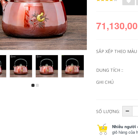
71,130,00
SẮP XẾP THEO MÀU S
DUNG TÍCH ::
GHI CHÚ
có nên pha trà bằng
ấm trà bằng đồng cổ
ấm đồng Guiyintang
Ấm đun nước bạc
bạc ấm đun nước
999 Guiyintang
bạc nguyên chất 999
Talang nguyên chất
một mảnh phong
được làm thủ công
cách Nhật Bản ấm
bằng tay đồ nư
SỐ LƯỢNG:
trà hộ gia đình kung
cloisonné di sản
fu bạc ấm đun nước
văn hóa phi vật thể
Vân Nam thủ công
ấm đun nước bạc bộ
Nhiều người 
ấm trà đồng ấm sắt
sưu tập bộ ấm trà
giỏ hàng của 
cao cấp ấm trà đồng
cổ ấm sắt
33,858,000