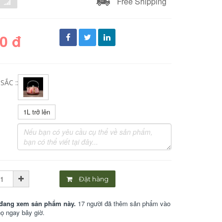
Free Shipping
0 đ
ẮC ::
1L trở lên
Đặt hàng
đang xem sản phẩm này.
17 người đã thêm sản phẩm vào
họ ngay bây giờ.