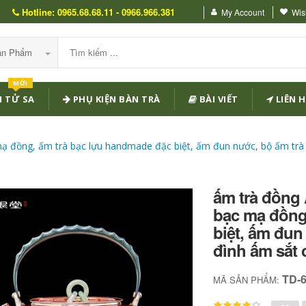
Hotline: 0965.68.68.11 - 0966.966.381
My Account
Wish
Sản Phẩm
MỚI
 TỬ SA
PHỤ KIỆN BÀN TRÀ
BÀI VIẾT
LIÊN H
 đồng, ấm trà bạc lựu handmade đặc biệt, ấm đun nước, bộ ấm trà 
ấm trà đồng
bạc mạ đồng
biệt, ấm đun
đình ấm sắt 
TD-
MÃ SẢN PHẨM: