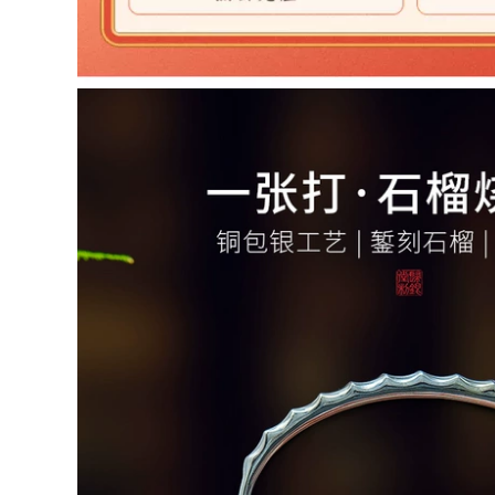
Ấm trà đất sét màu
chén tử sa Yixing
tím đích thực của
ban đầu khoáng tím
Yixing, hoàn toàn
nồi đất sét ấm trà
được làm thủ công
nguyên chất
bởi các nghệ sĩ nổi
handmade kung fu
tiếng, Ngọa hổ tàng
trà hộ gia đình đất
long, bộ ấm trà
sét tím sen ấm trà
Kung Fu đơn tại nhà
ấm tử sa 900 triệu
bình trà tử sa ấm trà
ấm tử sa lục nê
tử sa
2,542,000
1,140,000
ấm trà sa tử Nghi
ấm pha trà bằng đất
Hưng nguyên chất
Ấm cát tím Yixing
handmade cát tím
đích thực, hoàn
nồi nổi tiếng màu
toàn thủ công, ấm
tím đỏ son bùn Xishi
trà muôi đá Dongpo
Bộ nồi hộ gia đình
nổi tiếng, bộ ấm trà
ấm trà chính hãng
dung tích lớn sử
bộ trà đơn ấm pha
dụng tại nhà bộ ấm
trà tử sa bộ ấm trà
tử sa ấm tử sa biển
tử sa
phúc
1,296,000
852,000
ấm tử nê Ấm trà đất
m trà tử sa thật giả
sét Yixing hoàn
Yixing gốc quặng cát
toàn được hái bằng
ím nồi, ấm trà gia
tay rò rỉ ấm trà gia
dụng thủ công nổi
đình công suất lớn
tiếng, bộ ấm trà, ấm
bộ ấm trà đất sét tím