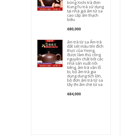
bóng Xishi trà đơn
Kung Fu trà sử dụng
tại nhà giá ấm tử sa
cao cấp ấm thạch
t
biều
680,000
ấm trà từ sa Ấm trà
đất sét màu tím đích
thực của Yixing,
được làm thủ công
nguyên chất bởi các
nhà sản xuất nổi
tiếng, ấm trà vần lỗ
bi, bộ ấm trà gia
dụng dung tích lớn,
bộ đơn ấm trà tử sa
tây thi ấm chè tử sa
684,000
c