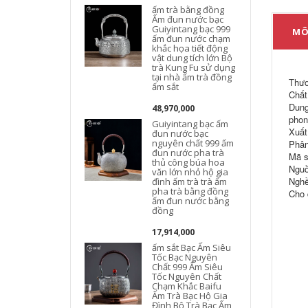
ấm trà bằng đồng
Ấm đun nước bạc
Guiyintang bạc 999
MÔ
ấm đun nước chạm
khắc họa tiết động
vật dung tích lớn Bộ
trà Kung Fu sử dụng
tại nhà ấm trà đồng
Thươ
ấm sắt
Chất
Dung 
48,970,000
k
phon
Guiyintang bạc ấm
Xuất
đun nước bạc
nguyên chất 999 ấm
Phân
đun nước pha trà
Mã s
thủ công búa hoa
Nguồ
văn lớn nhỏ hộ gia
Nghề
đình ấm trà trà ấm
pha trà bằng đồng
Cho 
ấm đun nước bằng
đồng
17,914,000
ấm sắt Bạc Ấm Siêu
Tốc Bạc Nguyên
Chất 999 Ấm Siêu
Tốc Nguyên Chất
Chạm Khắc Baifu
Ấm Trà Bạc Hộ Gia
Đình Bộ Trà Bạc Ấm