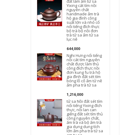
đất làm ấm tử sa
Yixing cát tím nồi
nguyên chất
handmade ấm trà
hộ gia đình công
suất lớn và nhỏ cổ
nổi tiếng đích thực
bộ trà bộ nồi đơn
trà tử sa ấm tử sa
lục nê
644,000
Nghi Hưng nổi tiếng
nồi cát tím nguyên
chất được làm thủ
công đích thực nồi
đơn kung fu trà hộ
t
gia đình đất sét tím
bóng lỗ cổ ấm tử nê
ấm pha trà tử sa
1,216,000
tử sa Nồi đất sét tím
nổi tiếng Yixing đích
thực, nồi lan can
giếng đất sét tím thủ
công nguyên chất,
ấm trà và bộ ấm trà
gia dụng dung tích
lớn ấm pha trà tử sa