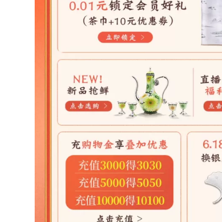
bạc lốp sơn men ấm
chất thủ công đầy
trà hộ gia đình bộ
đủ đục hoa mẫu
trà công suất lớn ấm
đơn nước sôi hộ gia
đồng đun nước ấm
đình bạc bộ trà ấm
trà đồng cổ
trà cổ bằng đồng ấm
đun nước bằng
đồng
87,290,000
40,398,000
ấm trà bằng đồng
Ấm đun nước bằng
bạc 999 Guiyintang
ấm đồng cổ
để pha trà và nước
Guiyintang bạc ấm
ôi, bộ trà cổ điển
đun nước bạc 999
đính cườm một
ấm siêu tốc nguyên
mảnh được làm thủ
chất handmade
công nguyên chất
ngọc cũ chọn ấm trà
để sử dụng tại nhà
bạc ấm trà bình trà
ấm đồng đun nước
bằng đồng am tra
ấm đồng đun nước
bang dong
40,506,000
38,125,000