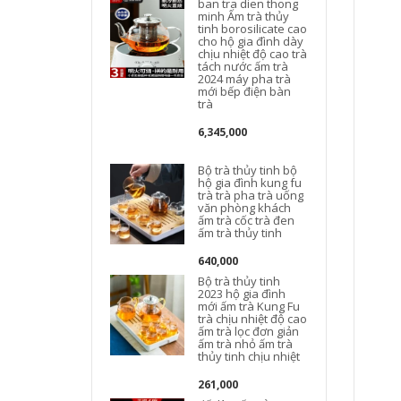
ban tra dien thong
minh Ấm trà thủy
tinh borosilicate cao
cho hộ gia đình dày
chịu nhiệt độ cao trà
tách nước ấm trà
2024 máy pha trà
mới bếp điện bàn
trà
6,345,000
Bộ trà thủy tinh bộ
hộ gia đình kung fu
trà trà pha trà uống
văn phòng khách
ấm trà cốc trà đen
ấm trà thủy tinh
640,000
Bộ trà thủy tinh
2023 hộ gia đình
mới ấm trà Kung Fu
trà chịu nhiệt độ cao
ấm trà lọc đơn giản
ấm trà nhỏ ấm trà
ấ
thủy tinh chịu nhiệt
t
261,000