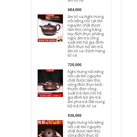
am tu sa
684,000
ấm tử sa Nghi Hưng
n
nổi tiếng nồi cát tím
nguyên chất được
làm thủ công bằng
tay đích thực phẳng
ngọc ấm trà công
suất lớn hộ gia đình
t
đích thực bộ ấm trà
ấm tử sa chính hàng
tử sa
720,000
Nghi Hưng nổi tiếng
nồi cát tím nguyên
chất được làm thủ
công đích thực kích
thước đơn công
suất trà làm nồi hộ
gia đình bộ ấm trà
t
ấm pha trà đất nung
bộ trà hắc tử sa
936,000
Nghi Hưng nổi tiếng
nồi cát tím nguyên
chất được làm thủ
công đích thực lỗ