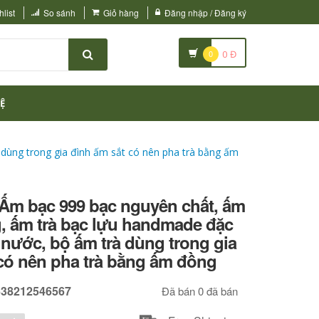
list
So sánh
Giỏ hàng
Đăng nhập / Đăng ký
0
0
Đ
Ệ
dùng trong gia đình ấm sắt có nên pha trà bằng ấm
 Ấm bạc 999 bạc nguyên chất, ấm
, ấm trà bạc lựu handmade đặc
 nước, bộ ấm trà dùng trong gia
có nên pha trà bằng ấm đồng
638212546567
Đã bán 0 đã bán