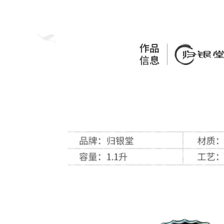
Yixing Nam Công
Suất Lớn Hoàn Toàn
684,000
Thủ Công Màu Tím
Ấm trà đất sét tím
Cốc Đất Sét Có Nắp
ổi tiếng Yixing
Trà Trà Trà Văn
được chạm khắc
Phòng Lần Đến Và
hoàn toàn bằng tay
Chạy ấm tử nê ấm
Dongpo đá ấm trà
trà từ sa
ấm trà công suất lớn
ấm tư sa ấm tử sa
640,000
ây thi
ấm tử sa cao cấp an
nhi trà Yixing ban
760,000
đầu mỏ đích thực
bo am tra tu sa Nghi
nồi đất sét màu tím
Hưng ban đầu
nguyên chất
quặng tím nồi đất
handmade ấm trà
sét nguyên chất
nhà quà tặng bộ trà
handmade đất sét
đất sét màu tím vui
tím quà tặng nhà ấm
vẻ nồi bộ ấm trà đạo
trà bộ trà bão đá
tử sa ấm trà tử sa
muỗng bộ ấm chén
cao cấp
tử sa cao cấp ấm trà
ử sa tây thi
2,590,000
bộ ấm chén tử sa
1,922,000
cao cấp Yixing ban
bộ ấm trà tử sa Nghi
đầu mỏ đích thực
Hưng nguyên
nồi cát tím nguyên
quặng nguyên chất
chất handmade ấm
thủ công đất sét tím
trà nhà bộ quà tặng
công bằng cốc kung
đất sét màu tím tuổi
fu trà bộ trà đạo
thọ đào ấm trà tây