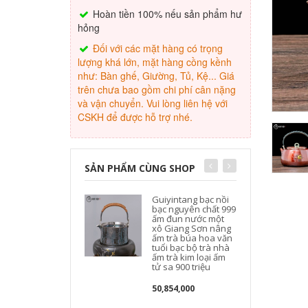
Hoàn tiền 100% nếu sản phẩm hư
hỏng
Đối với các mặt hàng có trọng
lượng khá lớn, mặt hàng cồng kềnh
như: Bàn ghế, Giường, Tủ, Kệ... Giá
trên chưa bao gồm chi phí cân nặng
và vận chuyển. Vui lòng liên hệ với
CSKH để được hỗ trợ nhé.
SẢN PHẨM CÙNG SHOP
Guiyintang bạc nồi
bạc nguyên chất 999
ấm đun nước một
xô Giang Sơn nâng
ấm trà búa hoa văn
tuổi bạc bộ trà nhà
ấm trà kim loại ấm
tử sa 900 triệu
50,854,000