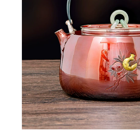
trà Hanbian công
có vàng và hoa bộ
suất lớn đích thực
trà đạo hắc tử sa ấm
ấm tử sa chính hàng
pha trà đất nung
đất làm ấm tử sa
2,590,000
852,000
bo am tra tu sa
ấm trà tử sa Ấm trà
Yixing ban đầu
đất sét màu tím
quặng đất sét màu
Yixing hoàn toàn
tím ấm trà nổi tiếng
được làm thủ công
nguyên chất
hoàn toàn bằng tay
handmade ban đầu
kung fu bộ trà ấm
quặng đất sét màu
trà gốc khoáng đất
tím món quà nhà
sét màu tím bốn con
ấm trà vẻ đẹp vai
vật hoàng đạo Rồng
chén trà tử sa ấm
Teng Ma Yue chén
trà tử sa cao cấp
ử sa trà tử sa
2,262,000
4,382,000
mua ấm tử sa Nghi
bộ trà đạo hắc tử sa
Hưng ban đầu
Nghi Hưng nổi tiếng
quặng cát tím nồi
ấm trà đất sét tím
nguyên chất
nguyên chất thủ
handmade hộ gia
công Bộ trà cho gia
đình ấm trà kung fu
đình làm trà công
trà đất sét tím Thái
suất lớn đích thực
Hồ đá ấm tử sa
cũ đất sét tím ấm trà
thạch biều trà tử sa
Qinquan giá ấm tử
sa cao cấp ấm pha
2,590,000
trà bằng đất