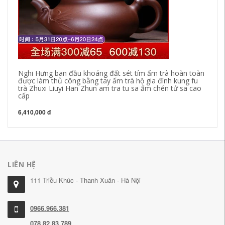
bi
85
Nghi Hưng ban đầu khoáng đất sét tím ấm trà hoàn toàn
được làm thủ công bằng tay ấm trà hộ gia đình kung fu
trà Zhuxi Liuyi Han Zhun am tra tu sa ấm chén tử sa cao
cấp
6,410,000 đ
LIÊN HỆ
111 Triều Khúc - Thanh Xuân - Hà Nội
0966.966.381
078.82.83.789