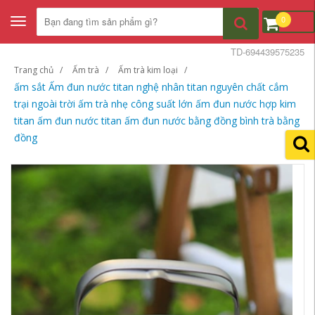
0
Toggle
navigation
TD-694439575235
Trang chủ
Ấm trà
Ấm trà kim loại
ấm sắt Ấm đun nước titan nghệ nhân titan nguyên chất cắm
trại ngoài trời ấm trà nhẹ công suất lớn ấm đun nước hợp kim
titan ấm đun nước titan ấm đun nước bằng đồng bình trà bằng
đồng