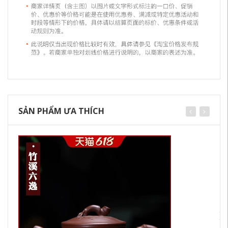
SẢN PHẨM ƯA THÍCH
ấm
to
tr