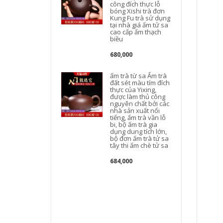
công đích thực lỗ
bóng Xishi trà đơn
Kung Fu trà sử dụng
tại nhà giá ấm tử sa
cao cấp ấm thạch
t
biều
680,000
ấm trà từ sa Ấm trà
đất sét màu tím đích
thực của Yixing,
được làm thủ công
nguyên chất bởi các
nhà sản xuất nổi
tiếng, ấm trà vần lỗ
bi, bộ ấm trà gia
dụng dung tích lớn,
bộ đơn ấm trà tử sa
tây thi ấm chè tử sa
684,000
c