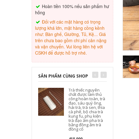
Hoàn tiền 100% nếu sản phẩm hư
hỏng
Đối với các mặt hàng có trọng
lượng khá lớn, mặt hàng cồng kềnh
như: Bàn ghế, Giường, Tủ, Kệ... Giá
trên chưa bao gồm chi phí cân nặng
và vận chuyển. Vui lòng liên hệ với
CSKH để được hỗ trợ nhé.
SẢN PHẨM CÙNG SHOP
Trà thiếc nguyên
chất được làm thủ
công hoàn toàn, trà
đạo, sáu quý ông,
hái trà, trà sen, thìa
cà phê, bộ chia trà
c
kung fu, phụ kiện
trà đạo ấm pha trà
x
bằng đồng ấm trà
đồng cổ
415,000