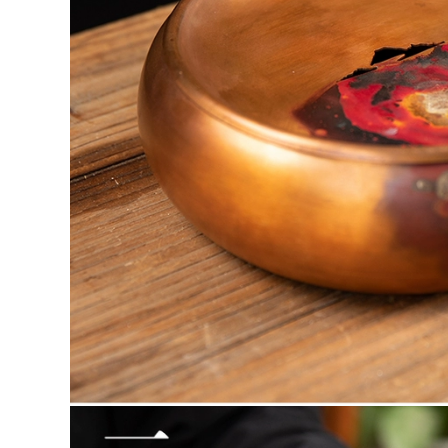
tiếng, bộ ấm trà, ấm
bộ ấm trà đất sét tím
trà Hanbian công
có vàng và hoa bộ
suất lớn đích thực
trà đạo hắc tử sa ấm
ấm tử sa chính hàng
pha trà đất nung
đất làm ấm tử sa
2,590,000
852,000
bo am tra tu sa
ấm trà tử sa Ấm trà
Yixing ban đầu
đất sét màu tím
quặng đất sét màu
Yixing hoàn toàn
tím ấm trà nổi tiếng
được làm thủ công
nguyên chất
hoàn toàn bằng tay
handmade ban đầu
kung fu bộ trà ấm
quặng đất sét màu
trà gốc khoáng đất
tím món quà nhà
sét màu tím bốn con
ấm trà vẻ đẹp vai
vật hoàng đạo Rồng
chén trà tử sa ấm
Teng Ma Yue chén
trà tử sa cao cấp
ử sa trà tử sa
2,262,000
4,382,000
mua ấm tử sa Nghi
bộ trà đạo hắc tử sa
Hưng ban đầu
Nghi Hưng nổi tiếng
quặng cát tím nồi
ấm trà đất sét tím
nguyên chất
nguyên chất thủ
handmade hộ gia
công Bộ trà cho gia
đình ấm trà kung fu
đình làm trà công
trà đất sét tím Thái
suất lớn đích thực
Hồ đá ấm tử sa
cũ đất sét tím ấm trà
thạch biều trà tử sa
Qinquan giá ấm tử
sa cao cấp ấm pha
2,590,000