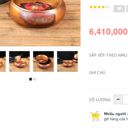
6,410,000
SẮP XẾP THEO MÀU S
GHI CHÚ
ấm trà kim loại Cốc
Ấm đun nước bằng
hội chợ bằng đồng
đồng ấm đun nước
rèn thủ công, bộ lọc
handmade ấm trà
trà bằng đồng
bằng đồng ấm đun
nguyên chất, bộ
nước bằng đồng
SỐ LƯỢNG:
hia trà, bộ trà
pha trà ấm trà sức
Kungfu biển trà, bộ
khỏe nồi ấm trà hộ
ả trà, phụ kiện trà
gia đình pha trà ấm
Nhiều người 
đạo ấm pha trà
đồng cổ ấm đồng cổ
giỏ hàng của 
bằng đồng ấm đồng
2,298,000
407,000