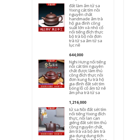
đất làm ấm tử sa
Yixing cát tím nồi
nguyên chất
handmade ấm trà
hộ gia đình công
suất lớn và nhỏ cổ
nổi tiếng đích thực
bộ trà bộ nồi đơn
trà tử sa ấm tử sa
lục nê
644,000
Nghi Hưng nổi tiếng
nồi cát tím nguyên
chất được làm thủ
công đích thực nồi
đơn kung fu trà hộ
t
gia đình đất sét tím
bóng lỗ cổ ấm tử nê
ấm pha trà tử sa
1,216,000
tử sa Nồi đất sét tím
nổi tiếng Yixing đích
thực, nồi lan can
giếng đất sét tím thủ
công nguyên chất,
ấm trà và bộ ấm trà
gia dụng dung tích