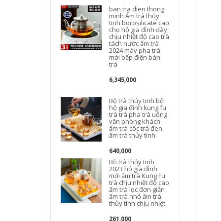
ban tra dien thong
minh Ấm trà thủy
tinh borosilicate cao
cho hộ gia đình dày
chịu nhiệt độ cao trà
tách nước ấm trà
2024 máy pha trà
mới bếp điện bàn
trà
6,345,000
Bộ trà thủy tinh bộ
hộ gia đình kung fu
trà trà pha trà uống
văn phòng khách
ấm trà cốc trà đen
ấm trà thủy tinh
640,000
Bộ trà thủy tinh
2023 hộ gia đình
mới ấm trà Kung Fu
trà chịu nhiệt độ cao
ấm trà lọc đơn giản
ấm trà nhỏ ấm trà
ấ
thủy tinh chịu nhiệt
t
261,000