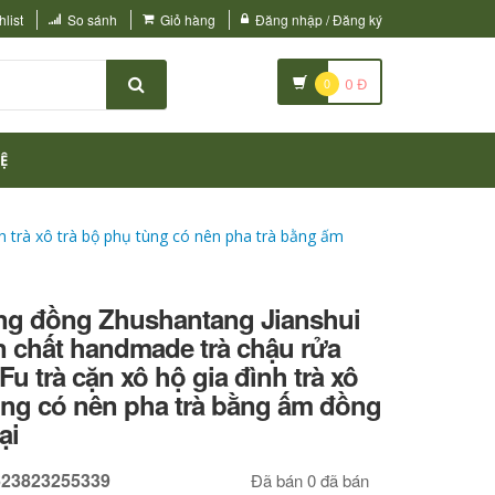
list
So sánh
Giỏ hàng
Đăng nhập / Đăng ký
0
0
Đ
Ệ
h trà xô trà bộ phụ tùng có nên pha trà bằng ấm
ằng đồng Zhushantang Jianshui
 chất handmade trà chậu rửa
Fu trà cặn xô hộ gia đình trà xô
ùng có nên pha trà bằng ấm đồng
ại
623823255339
Đã bán 0 đã bán