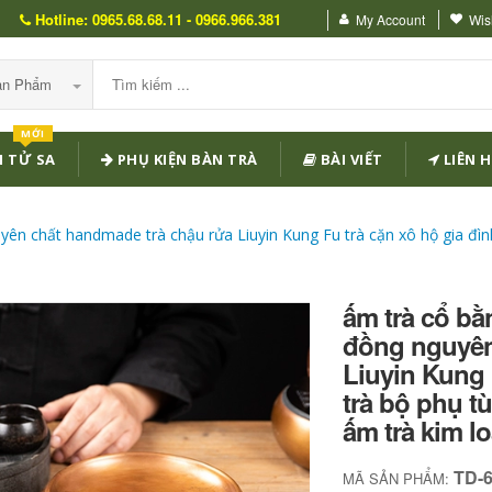
Hotline: 0965.68.68.11 - 0966.966.381
My Account
Wish
Sản Phẩm
MỚI
 TỬ SA
PHỤ KIỆN BÀN TRÀ
BÀI VIẾT
LIÊN H
ên chất handmade trà chậu rửa Liuyin Kung Fu trà cặn xô hộ gia đìn
ấm trà cổ b
đồng nguyên
Liuyin Kung 
trà bộ phụ t
ấm trà kim lo
TD-
MÃ SẢN PHẨM: