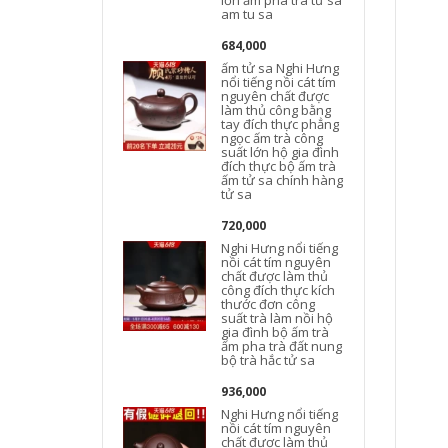
lớn ấm pha trà tử sa
am tu sa
684,000
ấm tử sa Nghi Hưng
n
nổi tiếng nồi cát tím
nguyên chất được
làm thủ công bằng
tay đích thực phẳng
ngọc ấm trà công
suất lớn hộ gia đình
t
đích thực bộ ấm trà
ấm tử sa chính hàng
tử sa
720,000
Nghi Hưng nổi tiếng
nồi cát tím nguyên
chất được làm thủ
công đích thực kích
thước đơn công
suất trà làm nồi hộ
gia đình bộ ấm trà
t
ấm pha trà đất nung
bộ trà hắc tử sa
936,000
Nghi Hưng nổi tiếng
nồi cát tím nguyên
chất được làm thủ