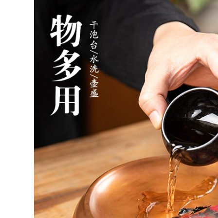
trà bằng đất
Yixing Nam Công
Suất Lớn Hoàn Toàn
684,000
Thủ Công Màu Tím
Ấm trà đất sét tím
Cốc Đất Sét Có Nắp
ổi tiếng Yixing
Trà Trà Trà Văn
được chạm khắc
Phòng Lần Đến Và
hoàn toàn bằng tay
Chạy ấm tử nê ấm
Dongpo đá ấm trà
trà từ sa
ấm trà công suất lớn
ấm tư sa ấm tử sa
640,000
ây thi
ấm tử sa cao cấp an
nhi trà Yixing ban
760,000
đầu mỏ đích thực
bo am tra tu sa Nghi
nồi đất sét màu tím
Hưng ban đầu
nguyên chất
quặng tím nồi đất
handmade ấm trà
sét nguyên chất
nhà quà tặng bộ trà
handmade đất sét
đất sét màu tím vui
tím quà tặng nhà ấm
vẻ nồi bộ ấm trà đạo
trà bộ trà bão đá
tử sa ấm trà tử sa
muỗng bộ ấm chén
cao cấp
tử sa cao cấp ấm trà
ử sa tây thi
2,590,000
bộ ấm chén tử sa
1,922,000
cao cấp Yixing ban
bộ ấm trà tử sa Nghi
đầu mỏ đích thực
Hưng nguyên
nồi cát tím nguyên
quặng nguyên chất
chất handmade ấm
thủ công đất sét tím
trà nhà bộ quà tặng
công bằng cốc kung
đất sét màu tím tuổi