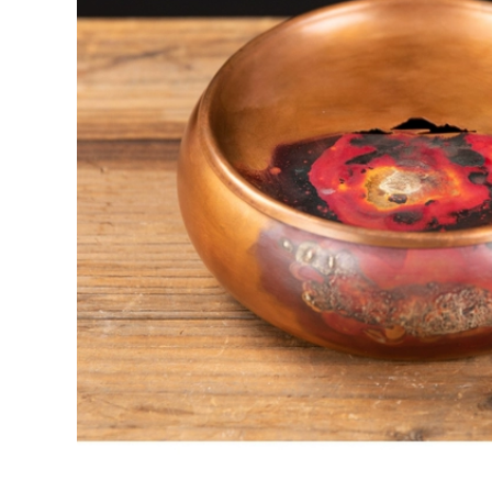
đun nước bằng
nước ấm đun nước
đồng cũ, ấm đun
ấm trà handmade
nước, ấm trà bằng
hộ gia đình điện
đồng, ấm trà gia
gốm bếp hộp quà
dụng, ấm trà, bộ ấm
tặng bộ trà ấm tử sa
trà bằng đồng am
900 triệu ấm đồng
tra bang dong ấm
cổ
trà bằng đồng
3,472,000
4,490,000
ấm đồng Ấm đồng
Zhushantang nhỏ
Zhushantang, cốc
bằng đồng ấm siêu
đồng pha trà, ấm
tốc pha trà ấm siêu
đồng, cốc đồng, ấm
tốc nhà Kung Fu trà
đồng nhỏ, ấm trà,
đạo văn phòng sức
bình chia trà, hộp
khỏe bộ trà không
quà gia dụng ấm tử
tráng ấm trà bằng
sa 900 triệu ấm
đồng ấm trà bằng
đồng cổ
đồng
3,800,000
1,040,000