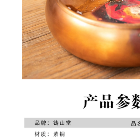
fu trà bộ trà đạo
thọ đào ấm trà tây
phụ kiện đất sét tím
thi ấm pha trà tử sa
bò uống công bằng
cốc bộ ấm tử sa ấm
2,590,000
rà tây thi
am tra tu sa Yixing
Zisha ấm trà đích
411,000
thực nguyên chất
bình trà tử sa Nghi
thủ công nổi tiếng
Hưng nổi tiếng nồi
Hanwa ấm trà bộ hộ
đất sét tím nguyên
gia đình kích thước
chất thủ công đích
duy nhất công suất
thực đất sét tím
bộ ấm trà tử sa bộ
bóng lỗ Handuo bộ
ấm chén tử sa
hộ gia đình ấm trà
đơn trà ấm sa tử
852,000
gốm sứ tử sa
976,000
Yixing gốc quặng đất
sét màu tím ấm trà,
nguyên chất thủ
Nghi Hưng ban đầu
công tặng hộ gia
quặng cát tím cốc
đình đơn ấm trà, đất
hống rò rỉ lọc lót 3
sét màu tím hương
bộ văn phòng hộ
thơm ấm trà tây thi
gia đình bùn tím cốc
ấm sa tử
ấm trà đất tử sa ấm
tử sa biển phúc
4,910,000
684,000