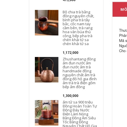
MÔ
Bộ chia trà bằng
đồng nguyên chất,
bình pha trà tây
bắc, cốc nam tay
cầm bên, trà rang
Thươ
hoa văn búa thủ
Phân
công, bếp pha trà
chén khải tử sa
Mã s
chén khải tử sa
Nguồ
Cho 
1,172,000
Zhushantang đồng
ấm đun nước ấm
đun nước ấm trà
handmade đồng
nguyên chất ấm trà
đồng đỏ hộ gia đình
ấm trà trà điện gốm
bếp ấm đồng
1,300,000
ấm tử sa 900 triệu
Đồng Hoàn Toàn Tự
Động Đáy Nước
Điện Làm Nóng
Bằng Đồng Ấm Siêu
Tốc Bằng Đồng
Nguyên Chất Hộ Gia