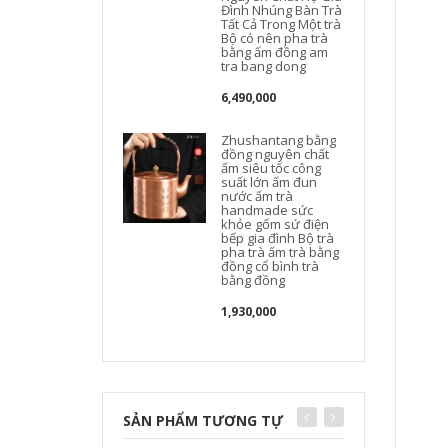
Đình Nhúng Bàn Trà
Tất Cả Trong Một trà
Bộ có nên pha trà
bằng ấm đồng am
tra bang dong
6,490,000
Zhushantang bằng
đồng nguyên chất
ấm siêu tốc công
suất lớn ấm đun
nước ấm trà
handmade sức
khỏe gốm sứ điện
bếp gia đình Bộ trà
pha trà ấm trà bằng
đồng cổ bình trà
bằng đồng
1,930,000
SẢN PHẨM TƯƠNG TỰ