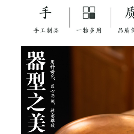
Ấm trà đất sét màu
chén tử sa Yixing
tím đích thực của
ban đầu khoáng tím
Yixing, hoàn toàn
nồi đất sét ấm trà
được làm thủ công
nguyên chất
bởi các nghệ sĩ nổi
handmade kung fu
tiếng, Ngọa hổ tàng
trà hộ gia đình đất
long, bộ ấm trà
sét tím sen ấm trà
Kung Fu đơn tại nhà
ấm tử sa 900 triệu
bình trà tử sa ấm trà
ấm tử sa lục nê
tử sa
2,542,000
1,140,000
ấm trà sa tử Nghi
ấm pha trà bằng đất
Hưng nguyên chất
Ấm cát tím Yixing
handmade cát tím
đích thực, hoàn
nồi nổi tiếng màu
toàn thủ công, ấm
tím đỏ son bùn Xishi
trà muôi đá Dongpo
Bộ nồi hộ gia đình
nổi tiếng, bộ ấm trà
ấm trà chính hãng
dung tích lớn sử
bộ trà đơn ấm pha
dụng tại nhà bộ ấm
trà tử sa bộ ấm trà
tử sa ấm tử sa biển
tử sa
phúc
1,296,000
852,000
ấm tử nê Ấm trà đất
m trà tử sa thật giả
sét Yixing hoàn
Yixing gốc quặng cát
toàn được hái bằng
ím nồi, ấm trà gia
tay rò rỉ ấm trà gia
dụng thủ công nổi
đình công suất lớn