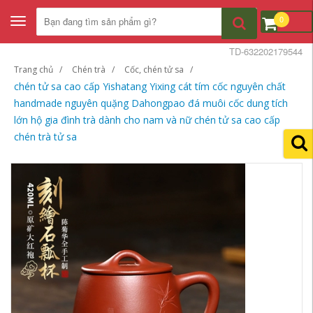
0
Toggle
navigation
TD-632202179544
Trang chủ
Chén trà
Cốc, chén tử sa
chén tử sa cao cấp Yishatang Yixing cát tím cốc nguyên chất
handmade nguyên quặng Dahongpao đá muôi cốc dung tích
lớn hộ gia đình trà dành cho nam và nữ chén tử sa cao cấp
chén trà tử sa