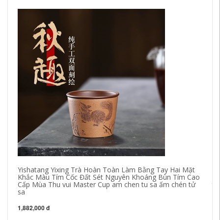
Yishatang Yixing Trà Hoàn Toàn Làm Bằng Tay Hai Mặt
ch
Khắc Màu Tím Cốc Đất Sét Nguyên Khoáng Bùn Tím Cao
bằ
Cấp Mùa Thu vui Master Cup am chen tu sa ấm chén tử
tá
sa
ho
1,882,000 đ
34