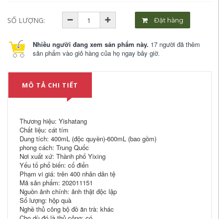
SỐ LƯỢNG:
Đặt hàng
Nhiều người đang xem sản phẩm này.
17 người đã thêm
sản phẩm vào giỏ hàng của họ ngay bây giờ.
MÔ TẢ CHI TIẾT
Thương hiệu: Yishatang
Chất liệu: cát tím
Dung tích: 400mL (độc quyền)-600mL (bao gồm)
phong cách: Trung Quốc
Nơi xuất xứ: Thành phố Yixing
Yếu tố phổ biến: cổ điển
Phạm vi giá: trên 400 nhân dân tệ
Mã sản phẩm: 202011151
Nguồn ảnh chính: ảnh thật độc lập
Số lượng: hộp quà
Nghề thủ công bộ đồ ăn trà: khác
Cho dù đó là thủ công: có