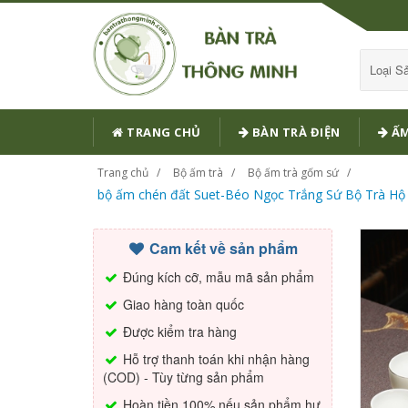
Loại 
TRANG CHỦ
BÀN TRÀ ĐIỆN
ẤM
Trang chủ
Bộ ấm trà
Bộ ấm trà gốm sứ
bộ ấm chén đất Suet-Béo Ngọc Trắng Sứ Bộ Trà Hộ 
Cam kết về sản phẩm
Đúng kích cỡ, mẫu mã sản phẩm
Giao hàng toàn quốc
Được kiểm tra hàng
Hỗ trợ thanh toán khi nhận hàng
(COD) - Tùy từng sản phẩm
Hoàn tiền 100% nếu sản phẩm hư