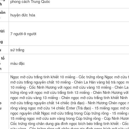
phong cách Trung Quốc
cấp di động đơn
du lịch ngoài trời
h
nhỏ một nồi ba
kung fu trà đơn giản
hoặc hai cốc cốc
đơn cắm trại nhanh
uồn
huyện đức hóa
nhanh bình trà du
cốc bộ bình trà có
c
ịch
túi đựng đi du lịch
852,000
202,000
ười
7 người-9 người
bộ ấm chén du lịch
bộ bình trà có túi
Ngoài Trời Trà Uống
đựng đi du lịch Cốc
ng
Thiết Bị Cắm Trại
nhanh, Một ấm, Bốn
Cắm Trại Du Lịch
cốc, Hai cốc, Túi nhỏ
u
sứ trắng
Nhỏ Bộ Trà Di Động
cầm tay bằng đất
Ấm Trà Trà Di Động
sét màu tím bằng
 tố
y Trà ấm trà du lịch
gốm đơn, Bộ trà du
ổ
màu đặc
lịch văn phòng, Tùy
chỉnh bộ ấm trà tử
n
1,606,000
sa du lịch
bộ ấm chén trà du
Ngọc mỡ cừu trắng tinh khiết 10 miếng - Cốc trứng rồng Ngọc mỡ cừu
lịch Du Lịch Ngoài
261,000
mỡ cừu trắng nguyên chất 10 miếng - Chén La Hán vàng bộ trà ngọc 
Trời Trà Di Động Ấm
Trà Sử Dụng Cá
10 miếng - Cốc Ninh Hương với ngọc mỡ cừu vàng 10 miếng - Chén La 
Bộ trà du lịch di
Nhân Ánh Sáng Cao
động cắm trại ngoài
trứng rồng với ngọc mỡ cừu trắng tinh 13 miếng - Chén Ninh Hương với
Cấp Cao Cấp Kung
trời du lịch thiết bị
ngọc mỡ cừu vàng 13 miếng - Chén ngọc mỡ cừu trắng tinh khiết Ninh 
Fu Trà Thủy Tinh Bộ
pha trà đi kèm cốc
o
mỡ cừu trắng nguyên chất 14 chiếc (trà đạo) - Ninh Hương Chén ngọc mỡ
Trà ấm trà du lịch
nhanh một nồi ba
cốc bộ bình trà có
u
rồng vàng ngọc mỡ cừu 14 chiếc Enter (Trà đạo) - 15 miếng ngọc mỡ cừ
túi đựng đi du lịch
852,000
ngọc nguyên chất Ngọc mỡ cừu trắng trong Cúp trứng rồng - 15 miếng 
15 miếng ngọc mỡ cừu sơn vàng trong Cúp trứng rồng - Cúp Ninh Hương
Cắm Trại Du Lịch Trà
273,000
Bộ Cá Nhân Di Động
Cốc trứng rồng chân dung gia đình ngọc bích béo trắng tinh khiết - Cố
Nhanh Cốc Di Động
bộ ấm trà du lịch Di
cừu vàng - Cốc trứng rồng với chân dung gia đình ngọc bích mỡ cừu v