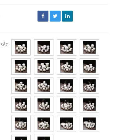
đ
SẮC: