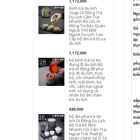
1,172,000
các
bình trà du lịch
Gugu Di Động Trà
Ng
Du Lịch Cắm Trại
gố
Nhanh Bộ Cốc Di
l
Động Túi Bảo Quản
Số
Ngoài Trời Một
ng
Người Du Lịch Cao
Cấp bộ ấm trà tử sa
áp
du lịch
dụ
1,172,000
kiể
bộ bình trà có túi
yếu
đựng đi du lịch Bộ
L
ph
trà di động để pha
trà, đi du lịch, trọn
biế
bộ, cốc nhanh thủy
tinh, một bình, ba
cốc, cắm trại ngoài
trời, sử dụng cá
nhân bộ ấm chén
trà du lịch
sắp
xếp
680,000
the
bộ ấm pha trà du
mà
lịch Di Động Du Lịch
sắc
Bộ Trà Bộ Nhỏ
Nhanh Cốc Cắm Trại
Ngoài Trời Thiết Bị
Hoàn Chỉnh Xe Ô Tô