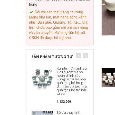
hỏng
Đối với các mặt hàng có trọng
lượng khá lớn, mặt hàng cồng kềnh
như: Bàn ghế, Giường, Tủ, Kệ... Giá
trên chưa bao gồm chi phí cân nặng
và vận chuyển. Vui lòng liên hệ với
CSKH để được hỗ trợ nhé.
SẢN PHẨM TƯƠNG TỰ
Kunde mở mảnh sứ
Ge Lò gốm sứ bộ
t
hoàn chỉnh của
Kung Fu trà bộ hộp
t
quà tặng bộ hộ gia
đình ấm trà tách trà
quà tặng bộ trà hắc
tử sa
1,132,000
Bộ trà thủy tinh