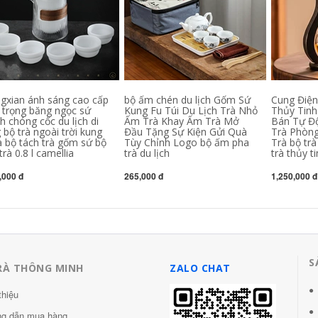
chắc chắn nhập
 phong gỗ
,000,000 đ
gxian ánh sáng cao cấp
bộ ấm chén du lịch Gốm Sứ
Cung Điện
 trọng băng ngọc sứ
Kung Fu Túi Du Lịch Trà Nhỏ
Thủy Tinh
h chóng cốc du lịch di
Ấm Trà Khay Ấm Trà Mở
Bán Tự Đ
 bộ trà ngoài trời kung
Đầu Tặng Sự Kiện Gửi Quà
Trà Phòn
à bộ tách trà gốm sứ bộ
Tùy Chỉnh Logo bộ ấm pha
Trà bộ trà
trà 0.8 l camellia
trà du lịch
trà thủy t
,000 đ
265,000 đ
1,250,000 đ
S
RÀ THÔNG MINH
ZALO CHAT
thiệu
g dẫn mua hàng