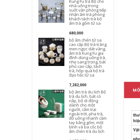
Kung Fu trà Bộ cho
nhà uống trong
suốt văn phòng tiếp
t
nhận ấm trà phòng
khách tách trà bộ
d
ấm trà gốm tử sa
680,000
bộ ấm chén tử sa
cao cấp Bộ trà tráng
men ngọc dát vàng,
ấm trà Kung Fu gia
đình dùng uống trà,
nhẹ sang trọng, bát
d
phủ cao cấp, tách
trà, hộp quà bộ trà
đạo hắc tử sa
D
7,282,000
MÔ
bộ ấm trà du lịch Bộ
trà du lịch, bát có
nắp, bộ di động
dành cho một
người, cắm trại
l
ngoài trời, pha trà,
th
đồ uống nhanh cầm
hiệ
tay bằng gốm, một
bình và ba cốc bộ
Vật
l
ấm chén trà du lịch
l
ph