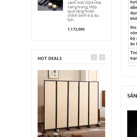
hư
cách mới 2024 nhẹ
sang trọng, Hộp
dẫn
quà tặng hoàn
dụ
chỉnh bình trà du
kh
lịch
thủ
1,172,000
cô
bộ 
ăn 
Tìn
trạ
HOT DEALS
SẢN