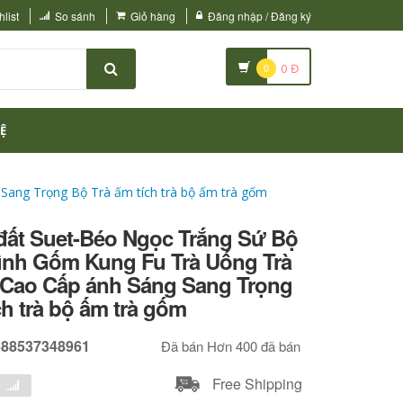
list
So sánh
Giỏ hàng
Đăng nhập / Đăng ký
0
0
Đ
Ệ
Sang Trọng Bộ Trà ấm tích trà bộ ấm trà gốm
đất Suet-Béo Ngọc Trắng Sứ Bộ
Đình Gốm Kung Fu Trà Uống Trà
i Cao Cấp ánh Sáng Sang Trọng
ch trà bộ ấm trà gốm
688537348961
Đã bán Hơn 400 đã bán
Free Shipping