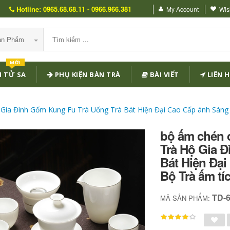
Hotline: 0965.68.68.11 - 0966.966.381
My Account
Wish
Sản Phẩm
MỚI
 TỬ SA
PHỤ KIỆN BÀN TRÀ
BÀI VIẾT
LIÊN H
Gia Đình Gốm Kung Fu Trà Uống Trà Bát Hiện Đại Cao Cấp ánh Sáng 
bộ ấm chén 
Trà Hộ Gia 
Bát Hiện Đạ
Bộ Trà ấm tí
TD-
MÃ SẢN PHẨM: