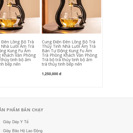
 Đèn Lồng Bộ Trà
Cung Điện Đèn Lồng Bộ Trà
Gốm Sứ Cao Cấ
 Nhà Lười Ấm Trà
Thủy Tinh Nhà Lười Ấm Trà
Trà Quà Tặng M
ộng Kung Fu Ấm
Bán Tự Động Kung Fu Ấm
Văn Phòng Nh
g Khách Văn Phòng
Trà Phòng Khách Văn Phòng
Trà Chín Đào 
 thủy tinh bộ ấm
Trà bộ trà thủy tinh bộ ấm
Trà ấm trà bằ
inh bếp nến
trà thủy tinh bếp nến
tích pha trà
1,250,000 đ
2,190,000 đ
ẢN PHẨM BÁN CHẠY
Giày Dép Y Tế
Giày Bảo Hộ Lao Động