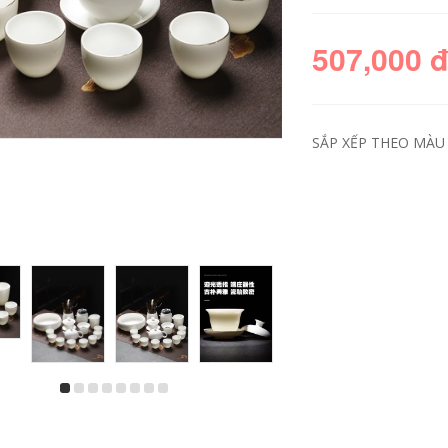
507,000 
SẮP XẾP THEO MÀU 
Gaiwan du lịch trà
Bát phủ ngọc bích
hiết bị di động cao
mỡ, bộ trà du lịch,
cấp cắm trại ngoài
thiết bị uống trà cắm
rời thiết bị đầy đủ
trại ngoài trời dành
ấm trà xe nhanh cốc
cho một người, cốc
bộ ấm trà du lịch
nhanh cao cấp gắn
trên ô tô bộ ấm trà
du lịch
1,252,000
972,000
Bộ trà thủy tinh hộp
quà tặng Kung Fu
bộ nhà phòng
Lon trà gốm sứ cao