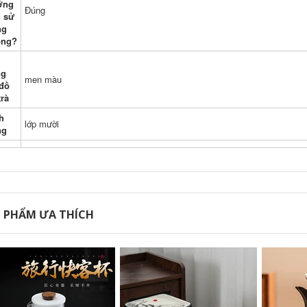
ớng
Đúng
 sử
ng
ông?
ng
men màu
đồ
trà
h
lớp mười
ng
 PHẨM ƯA THÍCH