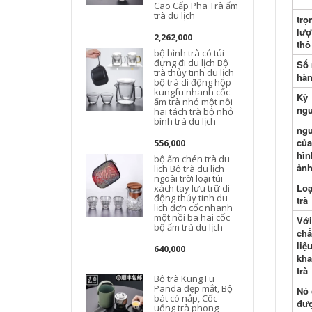
Cao Cấp Pha Trà ấm
trà du lịch
trọ
d
lư
2,262,000
thô
bộ bình trà có túi
đựng đi du lịch Bộ
Số 
trà thủy tinh du lịch
hà
t
bộ trà di động hộp
kungfu nhanh cốc
Kỷ
n
ấm trà nhỏ một nồi
ng
c
hai tách trà bộ nhỏ
bình trà du lịch
ng
của
556,000
hìn
bộ ấm chén trà du
ản
lịch Bộ trà du lịch
ngoài trời loại túi
Loạ
xách tay lưu trữ di
động thủy tinh du
trà
lịch đơn cốc nhanh
một nồi ba hai cốc
Với
bộ ấm trà du lịch
chấ
liệ
640,000
kha
trà
Bộ trà Kung Fu
Panda đẹp mắt, Bộ
Nó 
bát có nắp, Cốc
đư
uống trà phong