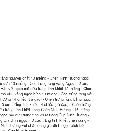
 trắng nguyên chất 10 miếng - Chén Ninh Hương ngọc
mỡ cừu 10 miếng - Cốc trứng rồng vàng Ngọc mỡ cừu
Hán với ngọc mỡ cừu trắng tinh khiết 13 miếng - Chén
 mỡ cừu vàng ngọc bích 13 miếng - Cốc trứng rồng với
Hương 14 chiếc (trà đạo) - Chén trứng rồng bằng ngọc
 cừu trắng tinh khiết 14 chiếc (trà đạo) - Chén trứng
u trắng tinh khiết trong Chén Ninh Hương - 15 miếng
ngọc mỡ cừu trắng tinh khiết trong Cúp Ninh Hương -
 Gia đình ngọc mỡ cừu trắng tinh khiết chân dung -
c Ninh Hương với chân dung gia đình ngọc bích béo
àng - Cốc Ninh Hương