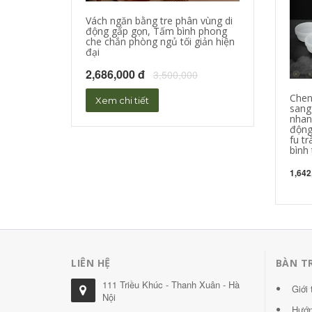
Vách ngăn bằng tre phân vùng di
Bình phong gỗ 
động gấp gọn, Tấm bình phong
khẩu, Tấm bình
che chắn phòng ngủ tối giản hiện
đại
7,406,000 đ
8
2,686,000 đ
3,500,000
Xem chi tiết
Chen
Xem chi tiết
sang
nhan
động
fu tr
bình 
1,642
LIÊN HỆ
BÀN T
111 Triều Khúc - Thanh Xuân - Hà
Giới 
Nội
Hướn