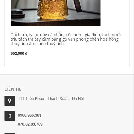
Tách trà, ly lọc dày cá nhân, cốc nước gia đình, tách nước
ch
trà, tách trà tay cầm bằng gỗ văn phòng chén hoa hồng
Ho
thủy tinh ấm chén thuỷ tinh
Đấ
ấm
552,000 đ
68
LIÊN HỆ
111 Triều Khúc - Thanh Xuân - Hà Nội
0966.966.381
078.82.83.789