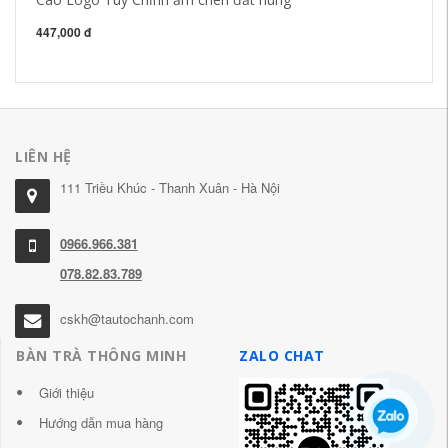
Bả
bộ
447,000 đ
1,
LIÊN HỆ
111 Triều Khúc - Thanh Xuân - Hà Nội
0966.966.381
078.82.83.789
cskh@tautochanh.com
BÀN TRÀ THÔNG MINH
ZALO CHAT
Giới thiệu
Hướng dẫn mua hàng