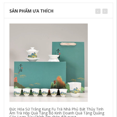
SẢN PHẨM ƯA THÍCH
Đức Hóa Sứ Trắng Kung Fu Trà Nhà Phủ Bát Thủy Tinh
Ấm Trà Hộp Quà Tặng Bộ Kinh Doanh Quà Tặng Quảng
Ba
Cáo Logo Tùy Chỉnh ấm chén đất nung