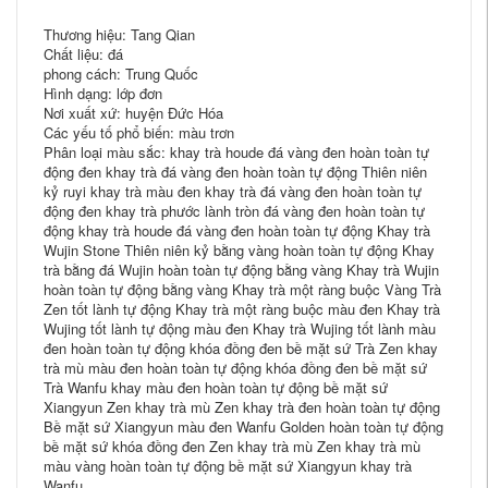
Thương hiệu: Tang Qian
Chất liệu: đá
phong cách: Trung Quốc
Hình dạng: lớp đơn
Nơi xuất xứ: huyện Đức Hóa
Các yếu tố phổ biến: màu trơn
Phân loại màu sắc: khay trà houde đá vàng đen hoàn toàn tự
động đen khay trà đá vàng đen hoàn toàn tự động Thiên niên
kỷ ruyi khay trà màu đen khay trà đá vàng đen hoàn toàn tự
động đen khay trà phước lành tròn đá vàng đen hoàn toàn tự
động khay trà houde đá vàng đen hoàn toàn tự động Khay trà
Wujin Stone Thiên niên kỷ bằng vàng hoàn toàn tự động Khay
trà bằng đá Wujin hoàn toàn tự động bằng vàng Khay trà Wujin
hoàn toàn tự động bằng vàng Khay trà một ràng buộc Vàng Trà
Zen tốt lành tự động Khay trà một ràng buộc màu đen Khay trà
Wujing tốt lành tự động màu đen Khay trà Wujing tốt lành màu
đen hoàn toàn tự động khóa đồng đen bề mặt sứ Trà Zen khay
trà mù màu đen hoàn toàn tự động khóa đồng đen bề mặt sứ
Trà Wanfu khay màu đen hoàn toàn tự động bề mặt sứ
Xiangyun Zen khay trà mù Zen khay trà đen hoàn toàn tự động
Bề mặt sứ Xiangyun màu đen Wanfu Golden hoàn toàn tự động
bề mặt sứ khóa đồng đen Zen khay trà mù Zen khay trà mù
màu vàng hoàn toàn tự động bề mặt sứ Xiangyun khay trà
Wanfu