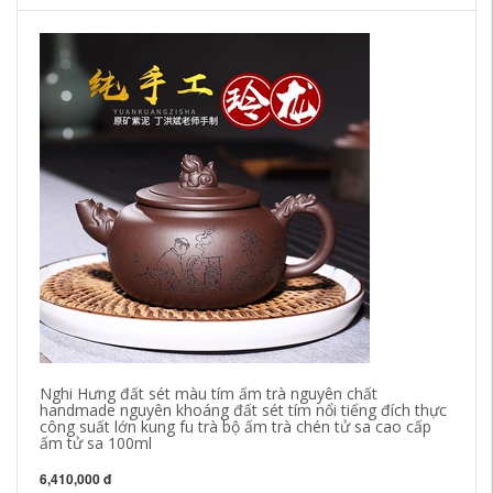
ch
ha
se
sa
1,
Nghi Hưng đất sét màu tím ấm trà nguyên chất
handmade nguyên khoáng đất sét tím nổi tiếng đích thực
công suất lớn kung fu trà bộ ấm trà chén tử sa cao cấp
ấm tử sa 100ml
6,410,000 đ