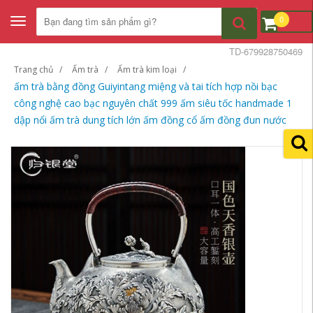
0
Toggle
navigation
TD-679928750469
Trang chủ
Ấm trà
Ấm trà kim loại
ấm trà bằng đồng Guiyintang miệng và tai tích hợp nồi bạc
công nghệ cao bạc nguyên chất 999 ấm siêu tốc handmade 1
dập nổi ấm trà dung tích lớn ấm đồng cổ ấm đồng đun nước