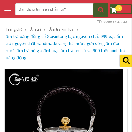
0
Toggle
navigation
TD-659852945541
Trang chủ
Ấm trà
Ấm trà kim loại
ấm trà bằng đồng cổ Guiyintang bạc nguyên chất 999 bạc ấm
trà nguyên chất handmade vàng-hái nước gợn sóng ấm đun
nước ấm trà hộ gia đình bạc ấm trà ấm tử sa 900 triệu bình trà
bằng đồng