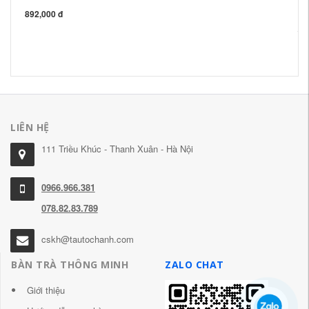
Ng
892,000 đ
ha
tr
3,
LIÊN HỆ
111 Triều Khúc - Thanh Xuân - Hà Nội
0966.966.381
078.82.83.789
cskh@tautochanh.com
BÀN TRÀ THÔNG MINH
ZALO CHAT
Giới thiệu