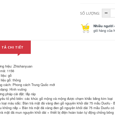
Bàn trà di động, bàn
Di động bàn trà ấm
trà nhỏ, tủ trà gia
đun nước tích hợp
đình, bàn cà phê
SỐ LƯỢNG:
nhà phòng khách
nhỏ, bộ trà kung fu
gỗ nguyên khối bàn
ban công, ấm đun
trà nhỏ ấm đun
nước, tủ phụ tích
Nhiều người 
nước nhúng khay
hợp bàn trà
trà bàn trà tích hợp
giỏ hàng của 
bàn trà inox
4,132,000
4,602,000
 TẢ CHI TIẾT
ng hiệu: Zhishanyuan
mã: 1156
liệu: gỗ
Toàn bộ khay trà đá
Một bộ hoàn chỉnh
 liệu gỗ: thông
vàng đen tự nhiên
gồm các bộ trà
g cách: Phong cách Trung Quốc mới
dành cho gia đình
hoàn toàn tự động
trà đơn giản biển
dành cho phòng
 dạng: Hình vuông
hoàn toàn tự động
khách gia đình và
ng pháp cài đặt: lắp ráp
hiết bị điện văn
văn phòng kung fu
yếu tố phổ biến: các khúc gỗ mộng và mộng được chạm khắc bằng kim loại
phòng tích hợp bàn
vòi nước chảy khay
trà đá kung fu bàn
trà bằng gỗ nguyên
 loại màu sắc: Bàn trà mặt đá vàng đen gỗ nguyên khối dài 75 mẫu Duofu - 
rà điện tử
khối bộ pha trà bàn
u không nắp + Bàn trà mặt đá vàng đen gỗ nguyên khối dài 75 mẫu Duofu có n
pha trà điện
trà mặt đá mun nguyên khối dài + thiết bị điện hoàn toàn tự động chống bỏn
3,108,000