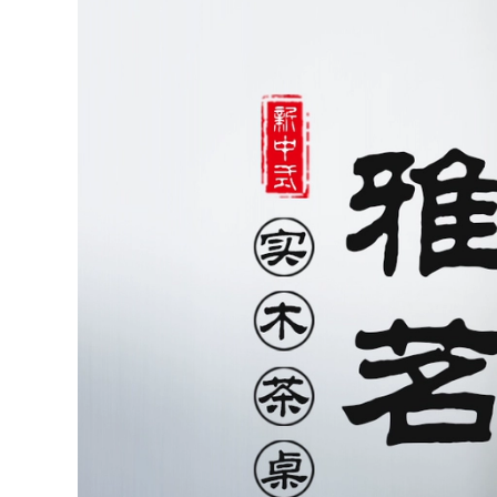
3,320,000
Bếp nấu trà trong
nhà gia đình, trà
Kunde nhà phòng
rang, bộ ấm trà kiểu
khách nhẹ sang
Trung Hoa, ấm trà
trọng gỗ nguyên
cắm điện, ấm thủy
khối bàn trà đĩa
inh, ấm trà, bếp
Kung Fu trà hoàn
gốm điện ban tra
toàn tự động cảm
dien thong minh
ứng tích hợp khay
trà trà biển ấm trà
điện giá rẻ
2,972,000
3,320,000