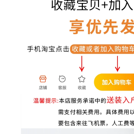
cảm ứng hoàn toàn
đình hoàn toàn tự
tự động cho phòng
động tích hợp khay
khách gia đình và
trà bộ hoàn chỉnh
văn phòng Bộ bàn
ấm trà trà gốm biển
pha trà Kung Fu
trà uống phòng
hoàn chỉnh bàn trà
khách bàn trà ban
điện
tra dien
3,332,000
2,884,000
giá bàn trà điện Bộ
Bộ trà cho phòng
ấm trà hoàn chỉnh,
khách gia đình Bộ
ấm đun nước gia
trà Kung Fu hoàn
đình hoàn toàn tự
chỉnh đơn giản Khay
động, khay trà biển
trà bằng gỗ nguyên
đơn giản, bàn trà
khối trên biển Bếp
Kung Fu pha trà
từ hoàn toàn tự
phòng khách bàn
động Bàn trà tích
trà điện mini
hợp bộ bàn pha trà
điện
3,722,000
3,012,000
bộ bàn trà điện Bộ
ấm trà, hoàn toàn
Kunde hộ gia đình
ự động, thiết bị
khay trà gỗ hoàn
hủy tinh liền khối,
toàn tự động cảm
phòng khách gia
ứng văn phòng
đình, trà sôi, nước
phòng khách tích
sôi, khay trà, bàn
hợp bàn trà đá
trà bo ban tra dien
kung fu bộ trà bộ
bàn trà điện cao cấp
4,182,000