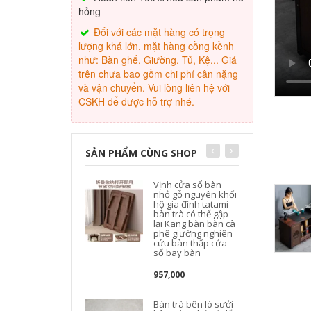
hỏng
Đối với các mặt hàng có trọng
lượng khá lớn, mặt hàng cồng kềnh
như: Bàn ghế, Giường, Tủ, Kệ... Giá
trên chưa bao gồm chi phí cân nặng
và vận chuyển. Vui lòng liên hệ với
CSKH để được hỗ trợ nhé.
SẢN PHẨM CÙNG SHOP
Vịnh cửa sổ bàn
nhỏ gỗ nguyên khối
hộ gia đình tatami
bàn trà có thể gập
lại Kang bàn bàn cà
phê giường nghiên
cứu bàn thấp cửa
sổ bay bàn
957,000
Bàn trà bên lò sưởi