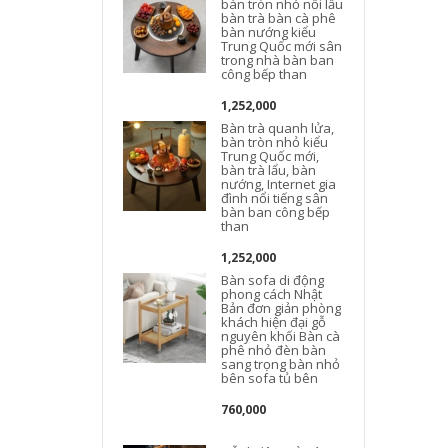
bàn tròn nhỏ nồi lẩu
bàn trà bàn cà phê
bàn ​​nướng kiểu
Trung Quốc mới sân
trong nhà bàn ban
công bếp than
t
1,252,000
Bàn trà quanh lửa,
bàn tròn nhỏ kiểu
Trung Quốc mới,
bàn trà lẩu, bàn
nướng, Internet gia
đình nổi tiếng sân
bàn ban công bếp
than
1,252,000
Bàn sofa di động
phong cách Nhật
Bản đơn giản phòng
khách hiện đại gỗ
nguyên khối Bàn cà
phê nhỏ đèn bàn
sang trọng bàn nhỏ
bên sofa tủ bên
760,000