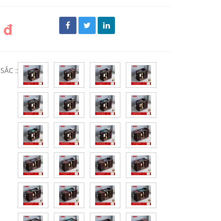
 đ
ẮC ::