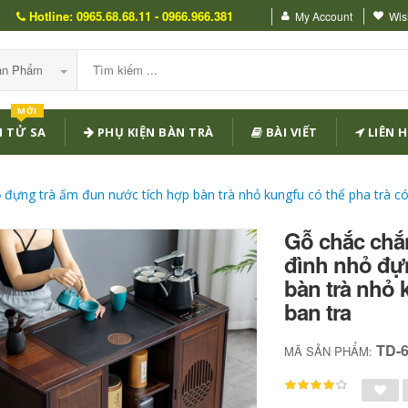
Hotline: 0965.68.68.11 - 0966.966.381
My Account
Wish
Sản Phẩm
MỚI
 TỬ SA
PHỤ KIỆN BÀN TRÀ
BÀI VIẾT
LIÊN H
ỏ đựng trà ấm đun nước tích hợp bàn trà nhỏ kungfu có thể pha trà có
Gỗ chắc chắn
đình nhỏ đự
bàn trà nhỏ 
ban tra
TD-
MÃ SẢN PHẨM: