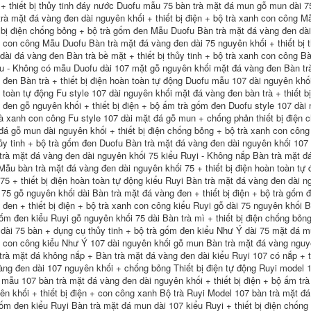
+ thiết bị thủy tinh đáy nước Duofu mẫu 75 bàn trà mặt đá mun gỗ mun dài 7
4,182,000
trà mặt đá vàng đen dài nguyên khối + thiết bị điện + bộ trà xanh con công 
Tự nhiên vàng đen
t bị điện chống bỏng + bộ trà gốm đen Mẫu Duofu Bàn trà mặt đá vàng đen dài 
khay trà đá ánh
hướng dẫn lắp bàn
 con công Mẫu Duofu Bàn trà mặt đá vàng đen dài 75 nguyên khối + thiết bị
sáng sang trọng
trà điện Khay trà
 dài đá vàng đen Bàn trà bề mặt + thiết bị thủy tinh + bộ trà xanh con công 
hiện đại đơn giản
bằng gỗ nguyên
Trung Quốc phòng
khối hoàn chỉnh Bộ
u - Không có mẫu Duofu dài 107 mặt gỗ nguyên khối mặt đá vàng đen Bàn tr
khách bộ trà hoàn
trà Kung Fu hoàn
 đen Bàn trà + thiết bị điện hoàn toàn tự động Duofu mẫu 107 dài nguyên khối
toàn tự động điện
toàn tự động tất cả
 toàn tự động Fu style 107 dài nguyên khối mặt đá vàng đen bàn trà + thiết bị
bàn trà đá bếp điện
trong một gốm sứ
 đen gỗ nguyên khối + thiết bị điện + bộ ấm trà gốm đen Duofu style 107 dài 
bàn trà
phòng khách văn
phòng đơn giản bàn
rà xanh con công Fu style 107 dài mặt đá gỗ mun + chống phản thiết bị điện 
trà bàn trà điện giá
3,172,000
đá gỗ mun dài nguyên khối + thiết bị điện chống bỏng + bộ trà xanh con công
rẻ
hủy tinh + bộ trà gốm đen Duofu Bàn trà mặt đá vàng đen dài nguyên khối 107 
Toàn bộ khay trà đá
vàng đen tự nhiên,
trà mặt đá vàng đen dài nguyên khối 75 kiểu Ruyi - Không nắp Bàn trà mặt đ
3,372,000
bộ trà Kung Fu hoàn
Mẫu bàn trà mặt đá vàng đen dài nguyên khối 75 + thiết bị điện hoàn toàn tự
toàn tự động, bàn
Khay trà, bàn trà,
 75 + thiết bị điện hoàn toàn tự động kiểu Ruyi Bàn trà mặt đá vàng đen dài ng
trà đá cảm ứng đơn
bộ trà Kung Fu lớn,
giản gia dụng bộ
bếp từ hoàn toàn tự
 75 gỗ nguyên khối dài Bàn trà mặt đá vàng đen + thiết bị điện + bộ trà gốm 
bàn pha trà điện
động gia dụng,
 đen + thiết bị điện + bộ trà xanh con công kiểu Ruyi gỗ dài 75 nguyên khối B
phòng khách, bộ
gốm đen kiểu Ruyi gỗ nguyên khối 75 dài Bàn trà mì + thiết bị điện chống bỏn
gốm sứ cát tím hoàn
4,066,000
dài 75 bàn + dụng cụ thủy tinh + bộ trà gốm đen kiểu Như Ý dài 75 mặt đá mu
chỉnh đơn giản bán
Toàn bộ khay trà đá
bàn trà điện
 con công kiểu Như Ý 107 dài nguyên khối gỗ mun Bàn trà mặt đá vàng nguyê
vàng đen tự nhiên
trà mặt đá không nắp + Bàn trà mặt đá vàng đen dài kiểu Ruyi 107 có nắp + th
Bộ trà gia đình hoàn
3,722,000
àng đen dài 107 nguyên khối + chống bỏng Thiết bị điện tự động Ruyi model 10
toàn tự động Bàn
trà đá đốt nước một
ban tra dien Khay
 mẫu 107 bàn trà mặt đá vàng đen dài nguyên khối + thiết bị điện + bộ ấm tr
mảnh Bàn trà Kung
trà hộ gia đình kung
ên khối + thiết bị điện + con công xanh Bộ trà Ruyi Model 107 bàn trà mặt đá
Fu Biển bán bàn trà
fu trà gốm sứ cát
gốm đen kiểu Ruyi Bàn trà mặt đá mun dài 107 kiểu Ruyi + thiết bị điện chống
điện
tím phòng khách