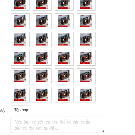
Tập hợp
ẶT ::