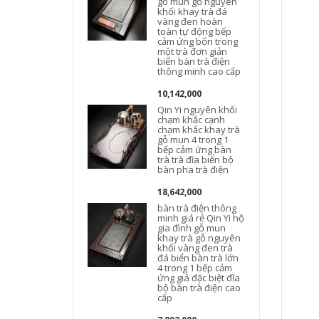
gỗ mun gỗ nguyên
khối khay trà đá
vàng đen hoàn
toàn tự động bếp
cảm ứng bốn trong
một trà đơn giản
biển bàn trà điện
thông minh cao cấp
10,142,000
Qin Yi nguyên khối
chạm khắc cạnh
chạm khắc khay trà
gỗ mun 4 trong 1
bếp cảm ứng bàn
trà trà đĩa biển bộ
bàn pha trà điện
18,642,000
bàn trà điện thông
minh giá rẻ Qin Yi hộ
gia đình gỗ mun
khay trà gỗ nguyên
t
khối vàng đen trà
t
đá biển bàn trà lớn
4 trong 1 bếp cảm
ứng giá đặc biệt đĩa
bộ bàn trà điện cao
cấp