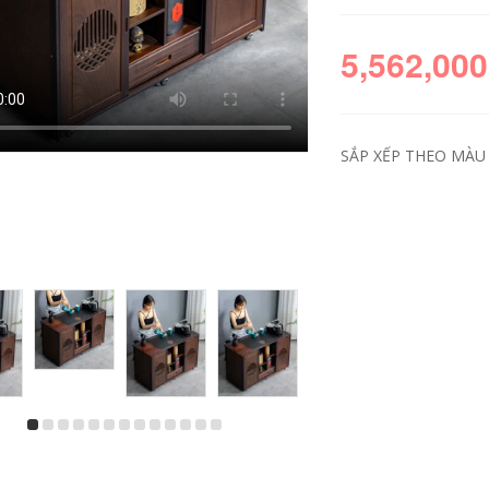
5,562,000
SẮP XẾP THEO MÀU S
Bàn trà di động, bàn
Bàn bên gỗ nguyên
trà nhỏ gia đình, xe
khối, tủ trà, giá
trà gỗ nguyên khối,
đựng trà, sofa sàn
ấm đun nước, tủ trà
nhẹ sang trọng, tủ
tích hợp, bàn trà
bên trà, bàn cà phê
phụ, tủ đựng bộ trà
nhỏ đơn giản, bàn
kung fu bàn trà 2
góc bàn trà thấp
tầng
ngồi bệt
4,132,000
5,262,000
Tủ trà di động bàn
Bàn trà di động, xe