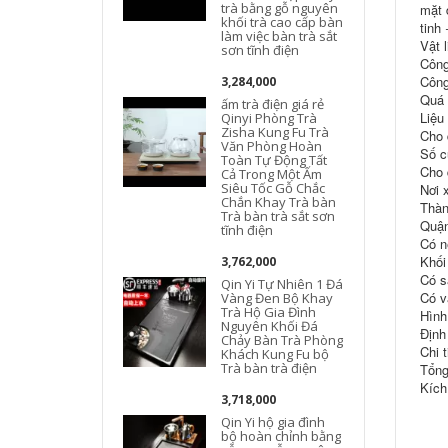
trà bằng gỗ nguyên
mặt 
khối trà cao cấp bàn
tinh
làm việc bàn trà sắt
Vật l
sơn tĩnh điện
Công
Công
3,284,000
Quá 
ấm trà điện giá rẻ
Liệu
Qinyi Phòng Trà
Zisha Kung Fu Trà
Cho 
Văn Phòng Hoàn
Số c
Toàn Tự Động Tất
Cho 
Cả Trong Một Ấm
Siêu Tốc Gỗ Chắc
Nơi 
Chắn Khay Trà bàn
Thàn
Trà bàn trà sắt sơn
Quận
tĩnh điện
Có n
Khối
3,762,000
Có s
Qin Yi Tự Nhiên 1 Đá
Có v
Vàng Đen Bộ Khay
Trà Hộ Gia Đình
Hình
Nguyên Khối Đá
Định
Chảy Bàn Trà Phòng
Chi 
Khách Kung Fu bộ
Trà bàn trà điện
Tổng
Kích
3,718,000
Qin Yi hộ gia đình
bộ hoàn chỉnh bằng