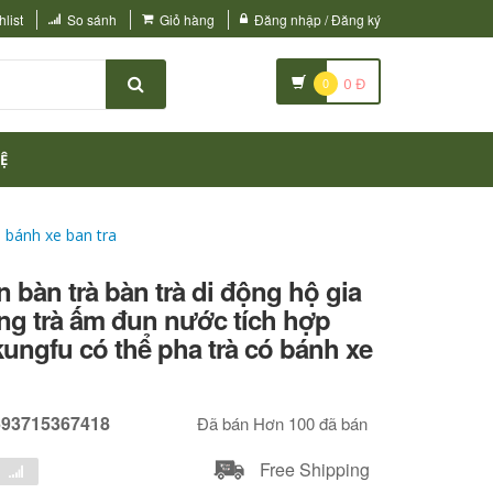
list
So sánh
Giỏ hàng
Đăng nhập / Đăng ký
0
0
Đ
Ệ
 bánh xe ban tra
 bàn trà bàn trà di động hộ gia
ng trà ấm đun nước tích hợp
kungfu có thể pha trà có bánh xe
693715367418
Đã bán Hơn 100 đã bán
Free Shipping