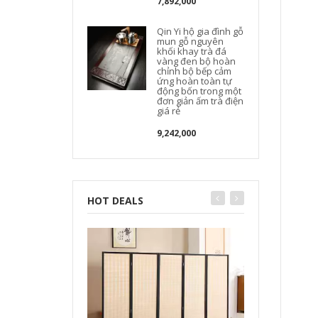
7,892,000
Qin Yi hộ gia đình gỗ
mun gỗ nguyên
khối khay trà đá
vàng đen bộ hoàn
chỉnh bộ bếp cảm
t
ứng hoàn toàn tự
động bốn trong một
đơn giản ấm trà điện
giá rẻ
9,242,000
HOT DEALS