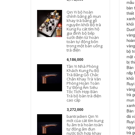
mẫu 
bàn 
Qin Yi bộ hoàn
thiế
chỉnh bằng gỗ mun
xanh
khay trà bằng gỗ
khối
nguyên khối Bộ trà
Kung Fu cát tím hộ
Duof
gia đình bộ bếp
vàng
sưởi điện từ hoàn
hoàn
toàn tự động bốn
vàng
trong một bàn uống
trà điện
bộ t
mặt 
6,186,000
bị t
Tần Yi Nhà Phòng
Bàn 
Khách Kung Fu Bộ
nắp 
Trà Bằng Gỗ Chắc
khối
Chắn Khay Trà Văn
Phòng Hoàn Toàn
Ruyi
Tự Động Ấm Siêu
vàng
Tốc Tích Hợp Bàn
trà 
Trà bộ bàn trà điện
mun 
cao cấp
xanh
3,272,000
Bàn 
đá v
bantradien Qin Yi
mới của cát tím kung
Ruyi
fu ấm trà hoàn toàn
nguy
tự động ấm đun
trà 
nước tích hợp khay