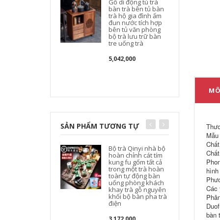
Gỗ di động tủ trà
bàn trà bên tủ bàn
trà hộ gia đình ấm
đun nước tích hợp
bên tủ văn phòng
bộ trà lưu trữ bàn
tre uống trà
5,042,000
MÔ
SẢN PHẨM TƯƠNG TỰ
Thươ
Mẫu 
Chất 
Bộ trà Qinyi nhà bộ
Chất
hoàn chỉnh cát tím
Phon
kung fu gốm tất cả
trong một trà hoàn
hình
toàn tự động bàn
Phươ
uống phòng khách
t
Các 
khay trà gỗ nguyên
khối bộ bàn pha trà
Phân
điện
t
Duof
bàn 
3,172,000