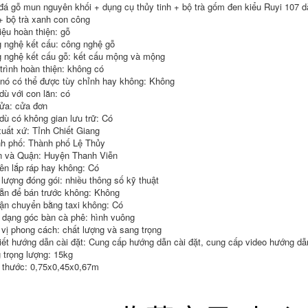
đơn giản hoàn toàn
đá gỗ mun nguyên khối + dụng cụ thủy tinh + bộ trà gốm đen kiểu Ruyi 107 d
tự động cảm ứng
3,882,000
 + bộ trà xanh con công
tích hợp bộ trà bàn
iệu hoàn thiện: gỗ
bán bàn trà điện Bộ
trà điện giá rẻ
ấm trà cho phòng
 nghệ kết cấu: công nghệ gỗ
khách gia đình Bộ
 nghệ kết cấu gỗ: kết cấu mộng và mộng
3,682,000
trà Kung Fu trà gỗ
trình hoàn thiện: không có
nguyên khối biển
bàn pha trà điện
 nó có thể được tùy chỉnh hay không: Không
ấm đun nước hoàn
Khay trà gia đình Bộ
toàn tự động tích
bàn trà hoàn toàn
dù với con lăn: có
hợp bàn trà đơn
tự động tích hợp
ửa: cửa đơn
giản bàn trà điện gỗ
bếp từ Bộ hoàn
dù có không gian lưu trữ: Có
hương
chỉnh Bộ trà Kung
Fu phòng khách trà
xuất xứ: Tỉnh Chiết Giang
đơn giản biển
3,128,000
h phố: Thành phố Lệ Thủy
bantradien
 và Quận: Huyện Thanh Viễn
bàn pha trà bằng
điện Bộ trà hoàn
ên lắp ráp hay không: Có
3,092,000
toàn tự động cho
 lượng đóng gói: nhiều thông số kỹ thuật
phòng khách gia
Bộ trà cho gia đình
ẵn để bán trước không: Không
đình Bộ bàn trà
hoàn toàn tự động
ận chuyển bằng taxi không: Có
Kung Fu đầy đủ đáy
tất cả trong một văn
có ấm đun nước
phòng khay trà
 dạng góc bàn cà phê: hình vuông
thủy tinh tích hợp
bằng gỗ chắc chắn
 vị phong cách: chất lượng và sang trọng
khay trà ban tra
phòng khách kung
tiết hướng dẫn cài đặt: Cung cấp hướng dẫn cài đặt, cung cấp video hướng dẫn
dien
fu bàn trà trà nồi
baàn trà điện
 trọng lượng: 15kg
3,906,000
 thước: 0,75x0,45x0,67m
3,682,000
baàn trà điện Khay
trà gỗ nguyên khối
baàn trà điện Kung
tích hợp bộ ấm trà
Fu trà bộ hộ gia