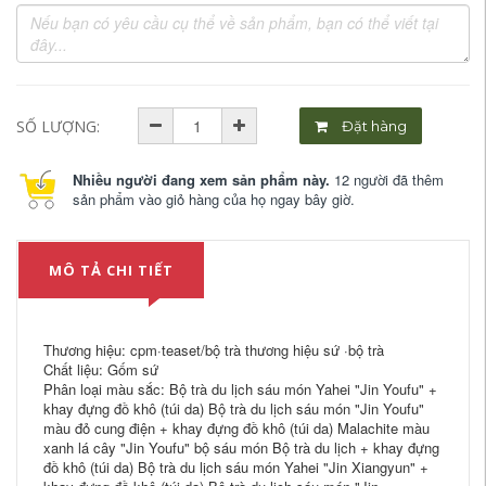
SỐ LƯỢNG:
Đặt hàng
Nhiều người đang xem sản phẩm này.
12 người đã thêm
sản phẩm vào giỏ hàng của họ ngay bây giờ.
MÔ TẢ CHI TIẾT
Thương hiệu: cpm·teaset/bộ trà thương hiệu sứ ·bộ trà
Chất liệu: Gốm sứ
Phân loại màu sắc: Bộ trà du lịch sáu món Yahei "Jin Youfu" +
khay đựng đồ khô (túi da) Bộ trà du lịch sáu món "Jin Youfu"
màu đỏ cung điện + khay đựng đồ khô (túi da) Malachite màu
xanh lá cây "Jin Youfu" bộ sáu món Bộ trà du lịch + khay đựng
đồ khô (túi da) Bộ trà du lịch sáu món Yahei "Jin Xiangyun" +