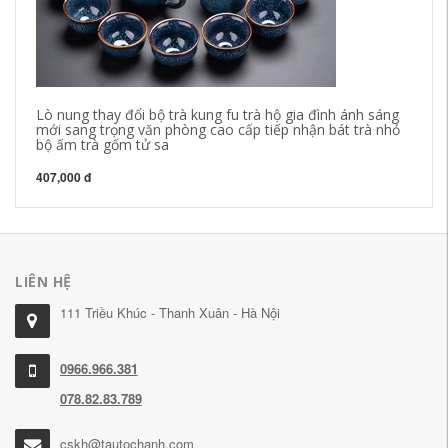
Lò nung thay đổi bộ trà kung fu trà hộ gia đình ánh sáng
Du
mới sang trọng văn phòng cao cấp tiếp nhận bát trà nhỏ
Cô
bộ ấm trà gốm tử sa
bộ
407,000 đ
28
LIÊN HỆ
111 Triều Khúc - Thanh Xuân - Hà Nội
0966.966.381
078.82.83.789
cskh@tautochanh.com