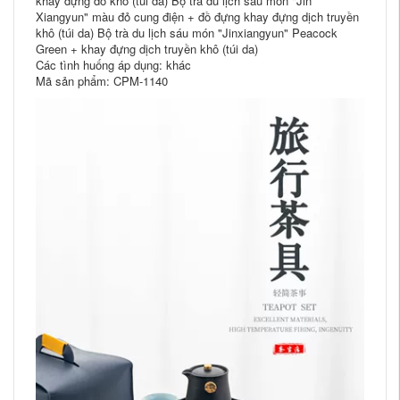
khay đựng đồ khô (túi da) Bộ trà du lịch sáu món "Jin
Xiangyun" màu đỏ cung điện + đồ đựng khay đựng dịch truyền
khô (túi da) Bộ trà du lịch sáu món "Jinxiangyun" Peacock
Green + khay đựng dịch truyền khô (túi da)
Các tình huống áp dụng: khác
Mã sản phẩm: CPM-1140