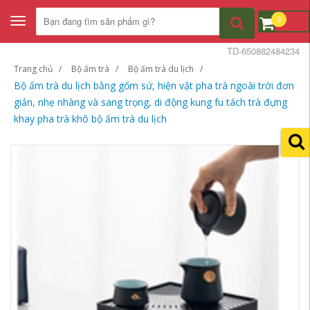
0
Toggle
navigation
TD-650882484234
Trang chủ
Bộ ấm trà
Bộ ấm trà du lịch
Bộ ấm trà du lịch bằng gốm sứ, hiện vật pha trà ngoài trời đơn
giản, nhẹ nhàng và sang trọng, di động kung fu tách trà đựng
khay pha trà khô bộ ấm trà du lịch