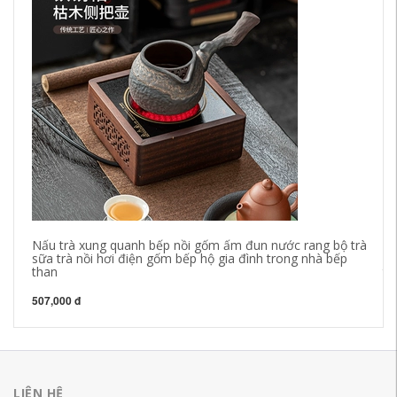
Nấu trà xung quanh bếp nồi gốm ấm đun nước rang bộ trà
Lọ
sữa trà nồi hơi điện gốm bếp hộ gia đình trong nhà bếp
ấm
than
th
507,000 đ
30
LIÊN HỆ