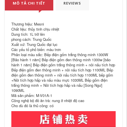
MÔ TẢ CHI TIẾT
REVIEWS
Thương hiệu: Mesni
Chất liệu: thủy tinh chịu nhiệt
Dung tích: 1L trở lên
phong cách: Trung Quốc
Xuất xứ: Trung Quốc đại lục
Các yếu tố phổ biến: màu trơn
Phân loại màu sắc: Bếp điện gốm trắng thông minh 1300W
[Bảo hành 1 năm] Bếp điện gốm đen thông minh 1300w [bảo
hành 1 năm] Bếp điện gốm trắng thông minh + nồi nấu tích hợp
Bếp điện gốm đen thông minh + nồi nấu tích hợp 1100ML Bếp
điện gốm đen thông minh + nồi nấu tích hợp 1100ML bếp gốm
+Nồi tích hợp hấp và nấu màu mực 1030ML Bếp gốm điện
trắng thông minh + Nồi tích hợp hấp và nấu [Song Ngư]
1090ML
Mã sản phẩm: M-V01A-1
Công nghệ bộ đồ ăn trà: nung ở nhiệt độ cao
Cho dù đó là thủ công: có