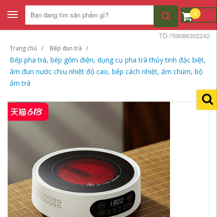
0
Toggle
navigation
TD-759086302242
Trang chủ
Bếp đun trà
Bếp pha trà, bếp gốm điện, dụng cụ pha trà thủy tinh đặc biệt,
ấm đun nước chịu nhiệt độ cao, bếp cách nhiệt, ấm chùm, bộ
ấm trà