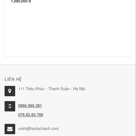
1,080,000 đ
Bế
nư
và
1,
LIÊN HỆ
111 Triều Khúc - Thanh Xuân - Hà Nội
0966.966.381
078.82.83.789
cskh@tautochanh.com