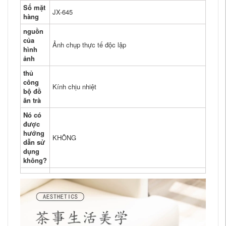
Số mặt
JX-645
hàng
nguồn
của
Ảnh chụp thực tế độc lập
hình
ảnh
thủ
công
Kính chịu nhiệt
bộ đồ
ăn trà
Nó có
được
hướng
KHÔNG
dẫn sử
dụng
không?