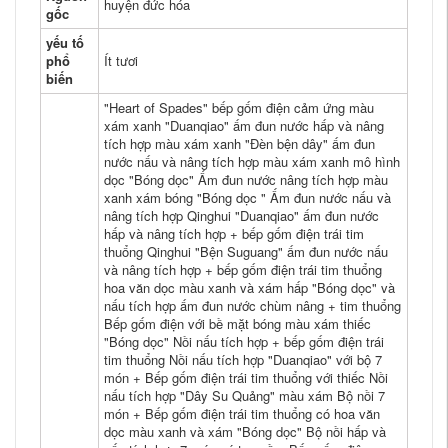
huyện đức hóa
gốc
yếu tố
phổ
Ít tươi
biến
"Heart of Spades" bếp gốm điện cảm ứng màu
xám xanh "Duanqiao" ấm đun nước hấp và nâng
tích hợp màu xám xanh "Đèn bện dây" ấm đun
nước nấu và nâng tích hợp màu xám xanh mô hình
dọc "Bóng dọc" Ấm đun nước nâng tích hợp màu
xanh xám bóng "Bóng dọc " Ấm đun nước nấu và
nâng tích hợp Qinghui "Duanqiao" ấm đun nước
hấp và nâng tích hợp + bếp gốm điện trái tim
thuổng Qinghui "Bện Suguang" ấm đun nước nấu
và nâng tích hợp + bếp gốm điện trái tim thuổng
hoa văn dọc màu xanh và xám hấp "Bóng dọc" và
nấu tích hợp ấm đun nước chùm nâng + tim thuổng
Bếp gốm điện với bề mặt bóng màu xám thiếc
"Bóng dọc" Nồi nấu tích hợp + bếp gốm điện trái
tim thuổng Nồi nấu tích hợp "Duanqiao" với bộ 7
món + Bếp gốm điện trái tim thuổng với thiếc Nồi
nấu tích hợp "Dây Su Quảng" màu xám Bộ nồi 7
món + Bếp gốm điện trái tim thuổng có hoa văn
dọc màu xanh và xám "Bóng dọc" Bộ nồi hấp và