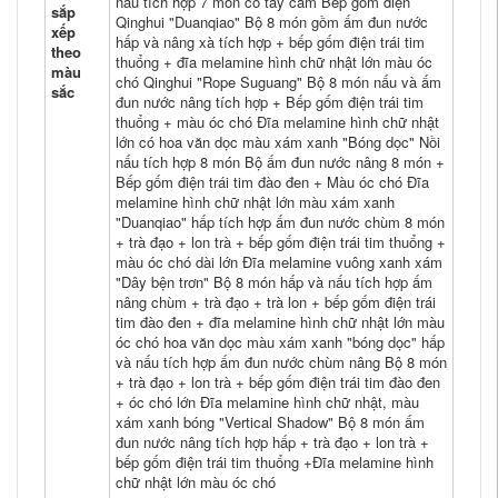
nấu tích hợp 7 món có tay cầm Bếp gốm điện
sắp
Qinghui "Duanqiao" Bộ 8 món gồm ấm đun nước
xếp
hấp và nâng xà tích hợp + bếp gốm điện trái tim
theo
thuổng + đĩa melamine hình chữ nhật lớn màu óc
màu
chó Qinghui "Rope Suguang" Bộ 8 món nấu và ấm
sắc
đun nước nâng tích hợp + Bếp gốm điện trái tim
thuổng + màu óc chó Đĩa melamine hình chữ nhật
lớn có hoa văn dọc màu xám xanh "Bóng dọc" Nồi
nấu tích hợp 8 món Bộ ấm đun nước nâng 8 món +
Bếp gốm điện trái tim đào đen + Màu óc chó Đĩa
melamine hình chữ nhật lớn màu xám xanh
"Duanqiao" hấp tích hợp ấm đun nước chùm 8 món
+ trà đạo + lon trà + bếp gốm điện trái tim thuổng +
màu óc chó dài lớn Đĩa melamine vuông xanh xám
"Dây bện trơn" Bộ 8 món hấp và nấu tích hợp ấm
nâng chùm + trà đạo + trà lon + bếp gốm điện trái
tim đào đen + đĩa melamine hình chữ nhật lớn màu
óc chó hoa văn dọc màu xám xanh "bóng dọc" hấp
và nấu tích hợp ấm đun nước chùm nâng Bộ 8 món
+ trà đạo + lon trà + bếp gốm điện trái tim đào đen
+ óc chó lớn Đĩa melamine hình chữ nhật, màu
xám xanh bóng "Vertical Shadow" Bộ 8 món ấm
đun nước nâng tích hợp hấp + trà đạo + lon trà +
bếp gốm điện trái tim thuổng +Đĩa melamine hình
chữ nhật lớn màu óc chó